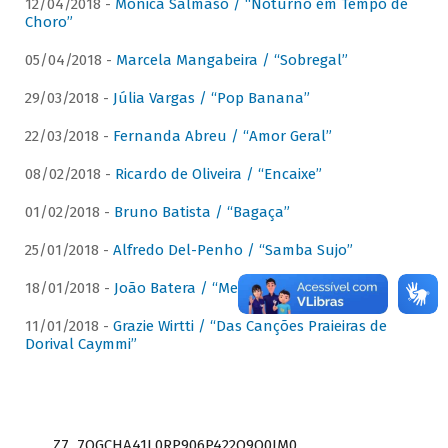
12/04/2018 -
Mônica Salmaso / “Noturno em Tempo de
Choro”
05/04/2018 -
Marcela Mangabeira / “Sobregal”
29/03/2018 -
Júlia Vargas / “Pop Banana”
22/03/2018 -
Fernanda Abreu / “Amor Geral”
08/02/2018 -
Ricardo de Oliveira / “Encaixe”
01/02/2018 -
Bruno Batista / “Bagaça”
25/01/2018 -
Alfredo Del-Penho / “Samba Sujo”
18/01/2018 -
João Batera / “Meu Pandeiro”
11/01/2018 -
Grazie Wirtti / “Das Canções Praieiras de
Dorival Caymmi”
Z7_7QGCHA41L0RP906P422Q9Q0JM0