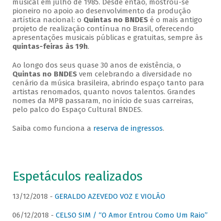
musical em julho de 1985. Desde então, mostrou-se
pioneiro no apoio ao desenvolvimento da produção
artística nacional: o
Quintas no BNDES
é o mais antigo
projeto de realização contínua no Brasil, oferecendo
apresentações musicais públicas e gratuitas, sempre às
quintas-feiras às 19h
.
Ao longo dos seus quase 30 anos de existência, o
Quintas no BNDES
vem celebrando a diversidade no
cenário da música brasileira, abrindo espaço tanto para
artistas renomados, quanto novos talentos. Grandes
nomes da MPB passaram, no início de suas carreiras,
pelo palco do Espaço Cultural BNDES.
Saiba como funciona a
reserva de ingressos
.
Espetáculos realizados
13/12/2018 -
GERALDO AZEVEDO VOZ E VIOLÃO
06/12/2018 -
CELSO SIM / “O Amor Entrou Como Um Raio”