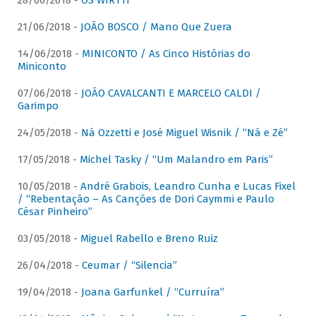
28/06/2018 -
OS WIRTTI
21/06/2018 -
JOÃO BOSCO / Mano Que Zuera
14/06/2018 -
MINICONTO / As Cinco Histórias do
Miniconto
07/06/2018 -
JOÃO CAVALCANTI E MARCELO CALDI /
Garimpo
24/05/2018 -
Ná Ozzetti e José Miguel Wisnik / “Ná e Zé”
17/05/2018 -
Michel Tasky / “Um Malandro em Paris”
10/05/2018 -
André Grabois, Leandro Cunha e Lucas Fixel
/ “Rebentação – As Canções de Dori Caymmi e Paulo
César Pinheiro”
03/05/2018 -
Miguel Rabello e Breno Ruiz
26/04/2018 -
Ceumar / “Silencia”
19/04/2018 -
Joana Garfunkel / “Curruíra”