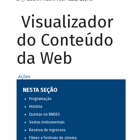
Visualizador
do Conteúdo
da Web
Ações
NESTA SEÇÃO
Programação
História
Quintas no BNDES
Sextas instrumentais
Reserva de ingressos
Filmes e festivais de cinema