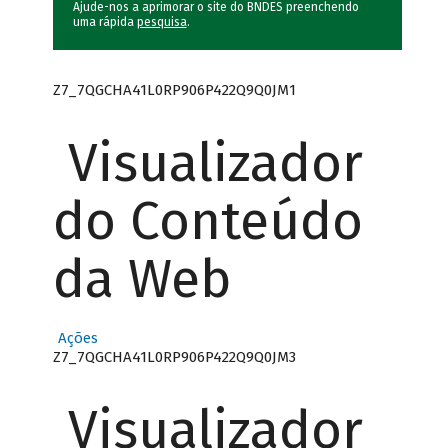
Ajude-nos a aprimorar o site do BNDES preenchendo
uma rápida
pesquisa
.
Z7_7QGCHA41L0RP906P422Q9Q0JM1
Visualizador
do Conteúdo
da Web
Ações
Z7_7QGCHA41L0RP906P422Q9Q0JM3
Visualizador