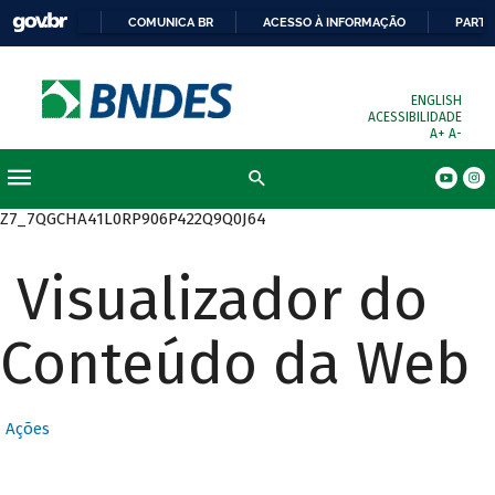
COMUNICA BR
ACESSO À INFORMAÇÃO
PARTI
ENGLISH
ACESSIBILIDADE
A+
A-
Busca
Z7_7QGCHA41L0RP906P422Q9Q0J64
Visualizador do
Conteúdo da Web
Ações