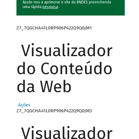
Ajude-nos a aprimorar o site do BNDES preenchendo
uma rápida
pesquisa
.
Z7_7QGCHA41L0RP906P422Q9Q0JM1
Visualizador
do Conteúdo
da Web
Ações
Z7_7QGCHA41L0RP906P422Q9Q0JM3
Visualizador