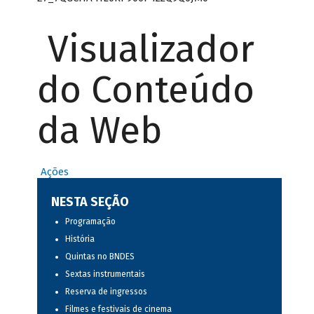
Visualizador
do Conteúdo
da Web
Ações
NESTA SEÇÃO
Programação
História
Quintas no BNDES
Sextas instrumentais
Reserva de ingressos
Filmes e festivais de cinema