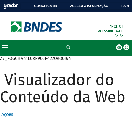
COMUNICA BR
ACESSO À INFORMAÇÃO
PARTI
ENGLISH
ACESSIBILIDADE
A+
A-
Busca
Z7_7QGCHA41L0RP906P422Q9Q0J64
Visualizador do
Conteúdo da Web
Ações