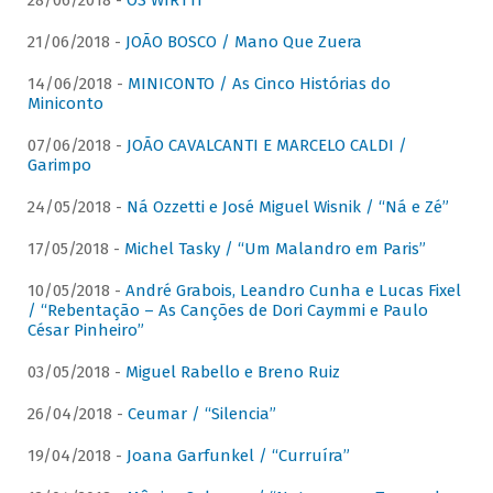
28/06/2018 -
OS WIRTTI
21/06/2018 -
JOÃO BOSCO / Mano Que Zuera
14/06/2018 -
MINICONTO / As Cinco Histórias do
Miniconto
07/06/2018 -
JOÃO CAVALCANTI E MARCELO CALDI /
Garimpo
24/05/2018 -
Ná Ozzetti e José Miguel Wisnik / “Ná e Zé”
17/05/2018 -
Michel Tasky / “Um Malandro em Paris”
10/05/2018 -
André Grabois, Leandro Cunha e Lucas Fixel
/ “Rebentação – As Canções de Dori Caymmi e Paulo
César Pinheiro”
03/05/2018 -
Miguel Rabello e Breno Ruiz
26/04/2018 -
Ceumar / “Silencia”
19/04/2018 -
Joana Garfunkel / “Curruíra”