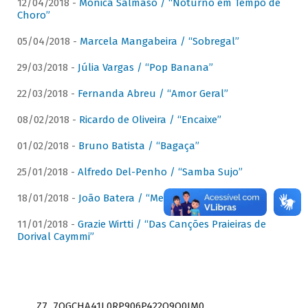
12/04/2018 -
Mônica Salmaso / “Noturno em Tempo de
Choro”
05/04/2018 -
Marcela Mangabeira / “Sobregal”
29/03/2018 -
Júlia Vargas / “Pop Banana”
22/03/2018 -
Fernanda Abreu / “Amor Geral”
08/02/2018 -
Ricardo de Oliveira / “Encaixe”
01/02/2018 -
Bruno Batista / “Bagaça”
25/01/2018 -
Alfredo Del-Penho / “Samba Sujo”
18/01/2018 -
João Batera / “Meu Pandeiro”
11/01/2018 -
Grazie Wirtti / “Das Canções Praieiras de
Dorival Caymmi”
Z7_7QGCHA41L0RP906P422Q9Q0JM0