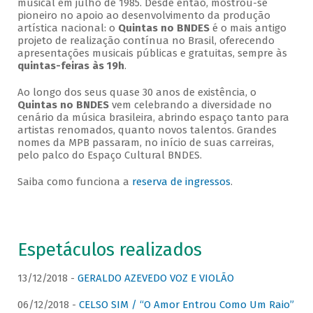
musical em julho de 1985. Desde então, mostrou-se
pioneiro no apoio ao desenvolvimento da produção
artística nacional: o
Quintas no BNDES
é o mais antigo
projeto de realização contínua no Brasil, oferecendo
apresentações musicais públicas e gratuitas, sempre às
quintas-feiras às 19h
.
Ao longo dos seus quase 30 anos de existência, o
Quintas no BNDES
vem celebrando a diversidade no
cenário da música brasileira, abrindo espaço tanto para
artistas renomados, quanto novos talentos. Grandes
nomes da MPB passaram, no início de suas carreiras,
pelo palco do Espaço Cultural BNDES.
Saiba como funciona a
reserva de ingressos
.
Espetáculos realizados
13/12/2018 -
GERALDO AZEVEDO VOZ E VIOLÃO
06/12/2018 -
CELSO SIM / “O Amor Entrou Como Um Raio”