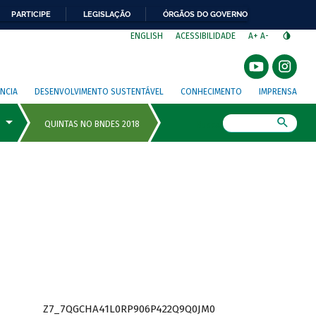
PARTICIPE
LEGISLAÇÃO
ÓRGÃOS DO GOVERNO
⁣
ENGLISH
ACESSIBILIDADE
A+
A-
NCIA
DESENVOLVIMENTO SUSTENTÁVEL
CONHECIMENTO
IMPRENSA
Busca
Z7_7QGCHA41L0RP906P422Q9Q0JM0