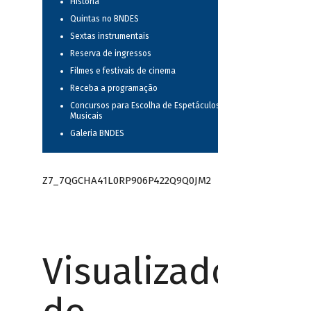
História
Quintas no BNDES
Sextas instrumentais
Reserva de ingressos
Filmes e festivais de cinema
Receba a programação
Concursos para Escolha de Espetáculos
Musicais
Galeria BNDES
Z7_7QGCHA41L0RP906P422Q9Q0JM2
Visualizador