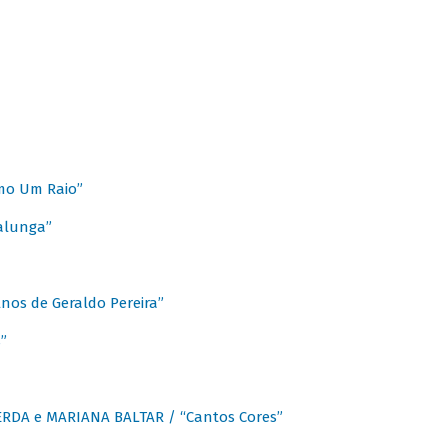
mo Um Raio”
alunga”
os de Geraldo Pereira”
”
CERDA e MARIANA BALTAR / “Cantos Cores”