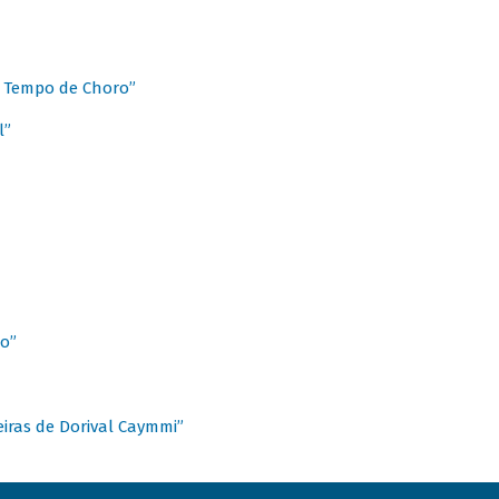
 Tempo de Choro”
l”
o”
ieiras de Dorival Caymmi”