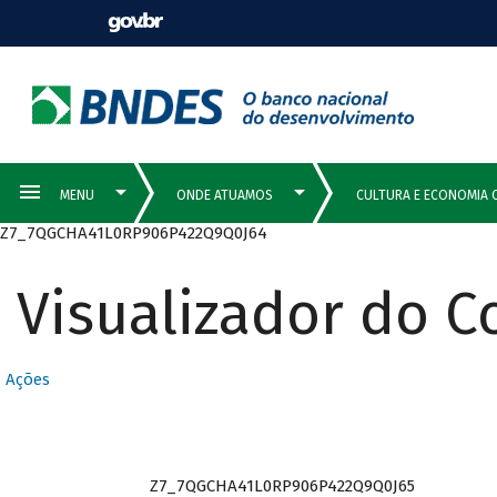
Z7_7QGCHA41L0RP906P422Q9Q0J64
Visualizador do 
Ações
Z7_7QGCHA41L0RP906P422Q9Q0J65