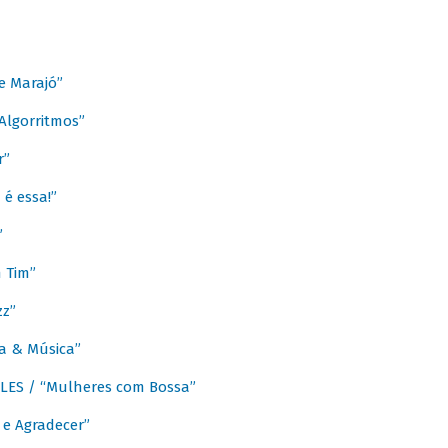
e Marajó”
lgorritmos”
r”
é essa!”
”
m Tim”
zz”
a & Música”
LES / “Mulheres com Bossa”
e Agradecer”