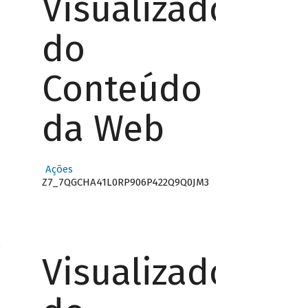
Visualizador
do
Conteúdo
da Web
Ações
Z7_7QGCHA41L0RP906P422Q9Q0JM3
o
Visualizador