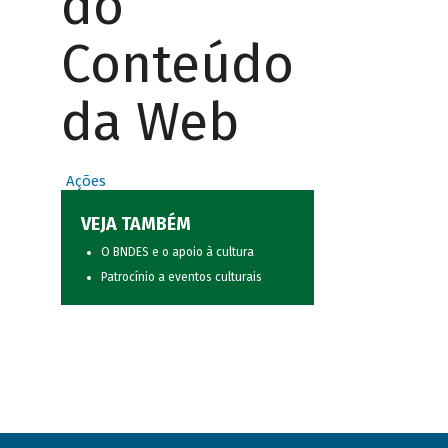
do
Conteúdo
da Web
Ações
VEJA TAMBÉM
O BNDES e o apoio à cultura
Patrocínio a eventos culturais