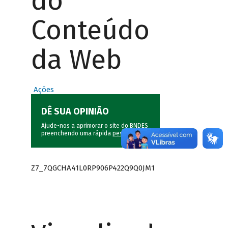
do
Conteúdo
da Web
Ações
DÊ SUA OPINIÃO
Ajude-nos a aprimorar o site do BNDES
preenchendo uma rápida
pesquisa
.
Z7_7QGCHA41L0RP906P422Q9Q0JM1