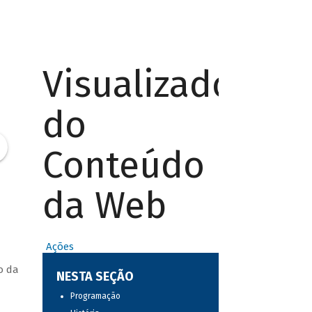
Visualizador
do
Conteúdo
da Web
Ações
o da
NESTA SEÇÃO
Programação