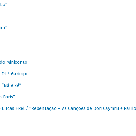
ba”
mor”
 do Miniconto
LDI / Garimpo
/ “Ná e Zé”
 Paris”
 Lucas Fixel / “Rebentação – As Canções de Dori Caymmi e Paul