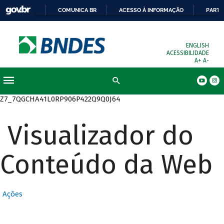
COMUNICA BR
ACESSO À INFORMAÇÃO
PARTI
ENGLISH
ACESSIBILIDADE
A+
A-
Busca
Z7_7QGCHA41L0RP906P422Q9Q0J64
Visualizador do
Conteúdo da Web
Ações