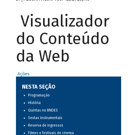
Visualizador
do Conteúdo
da Web
Ações
NESTA SEÇÃO
Programação
História
Quintas no BNDES
Sextas instrumentais
Reserva de ingressos
Filmes e festivais de cinema