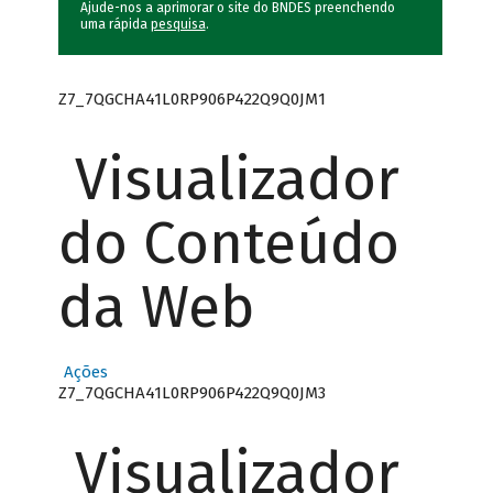
Ajude-nos a aprimorar o site do BNDES preenchendo
uma rápida
pesquisa
.
Z7_7QGCHA41L0RP906P422Q9Q0JM1
Visualizador
do Conteúdo
da Web
Ações
Z7_7QGCHA41L0RP906P422Q9Q0JM3
Visualizador