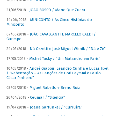
28/06/2018 -
OS WIRTTI
21/06/2018 -
JOÃO BOSCO / Mano Que Zuera
14/06/2018 -
MINICONTO / As Cinco Histórias do
Miniconto
07/06/2018 -
JOÃO CAVALCANTI E MARCELO CALDI /
Garimpo
24/05/2018 -
Ná Ozzetti e José Miguel Wisnik / “Ná e Zé”
17/05/2018 -
Michel Tasky / “Um Malandro em Paris”
10/05/2018 -
André Grabois, Leandro Cunha e Lucas Fixel
/ “Rebentação – As Canções de Dori Caymmi e Paulo
César Pinheiro”
03/05/2018 -
Miguel Rabello e Breno Ruiz
26/04/2018 -
Ceumar / “Silencia”
19/04/2018 -
Joana Garfunkel / “Curruíra”