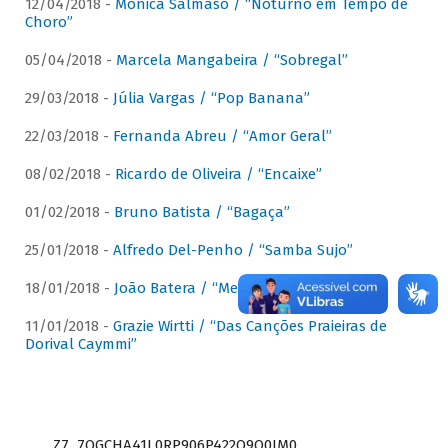
12/04/2018 -
Mônica Salmaso / “Noturno em Tempo de
Choro”
05/04/2018 -
Marcela Mangabeira / “Sobregal”
29/03/2018 -
Júlia Vargas / “Pop Banana”
22/03/2018 -
Fernanda Abreu / “Amor Geral”
08/02/2018 -
Ricardo de Oliveira / “Encaixe”
01/02/2018 -
Bruno Batista / “Bagaça”
25/01/2018 -
Alfredo Del-Penho / “Samba Sujo”
18/01/2018 -
João Batera / “Meu Pandeiro”
11/01/2018 -
Grazie Wirtti / “Das Canções Praieiras de
Dorival Caymmi”
Z7_7QGCHA41L0RP906P422Q9Q0JM0