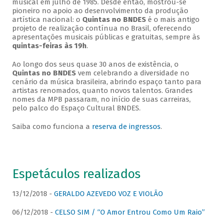
musical em julho de 1985. Desde então, mostrou-se
pioneiro no apoio ao desenvolvimento da produção
artística nacional: o
Quintas no BNDES
é o mais antigo
projeto de realização contínua no Brasil, oferecendo
apresentações musicais públicas e gratuitas, sempre às
quintas-feiras às 19h
.
Ao longo dos seus quase 30 anos de existência, o
Quintas no BNDES
vem celebrando a diversidade no
cenário da música brasileira, abrindo espaço tanto para
artistas renomados, quanto novos talentos. Grandes
nomes da MPB passaram, no início de suas carreiras,
pelo palco do Espaço Cultural BNDES.
Saiba como funciona a
reserva de ingressos
.
Espetáculos realizados
13/12/2018 -
GERALDO AZEVEDO VOZ E VIOLÃO
06/12/2018 -
CELSO SIM / “O Amor Entrou Como Um Raio”