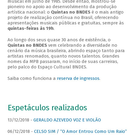
musical em julho de 1985. Desde então, mostrou-se
pioneiro no apoio ao desenvolvimento da produção
artística nacional: o
Quintas no BNDES
é o mais antigo
projeto de realização contínua no Brasil, oferecendo
apresentações musicais públicas e gratuitas, sempre às
quintas-feiras às 19h
.
Ao longo dos seus quase 30 anos de existência, o
Quintas no BNDES
vem celebrando a diversidade no
cenário da música brasileira, abrindo espaço tanto para
artistas renomados, quanto novos talentos. Grandes
nomes da MPB passaram, no início de suas carreiras,
pelo palco do Espaço Cultural BNDES.
Saiba como funciona a
reserva de ingressos
.
Espetáculos realizados
13/12/2018 -
GERALDO AZEVEDO VOZ E VIOLÃO
06/12/2018 -
CELSO SIM / “O Amor Entrou Como Um Raio”