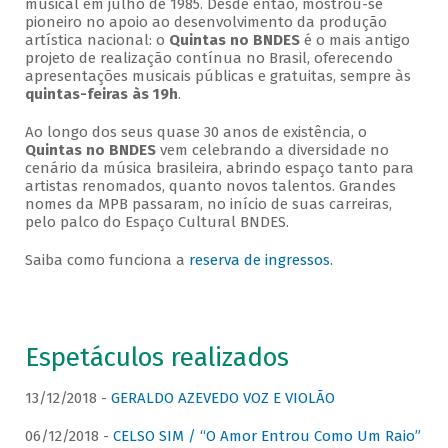
musical em julho de 1985. Desde então, mostrou-se
pioneiro no apoio ao desenvolvimento da produção
artística nacional: o
Quintas no BNDES
é o mais antigo
projeto de realização contínua no Brasil, oferecendo
apresentações musicais públicas e gratuitas, sempre às
quintas-feiras às 19h
.
Ao longo dos seus quase 30 anos de existência, o
Quintas no BNDES
vem celebrando a diversidade no
cenário da música brasileira, abrindo espaço tanto para
artistas renomados, quanto novos talentos. Grandes
nomes da MPB passaram, no início de suas carreiras,
pelo palco do Espaço Cultural BNDES.
Saiba como funciona a
reserva de ingressos
.
Espetáculos realizados
13/12/2018 -
GERALDO AZEVEDO VOZ E VIOLÃO
06/12/2018 -
CELSO SIM / “O Amor Entrou Como Um Raio”