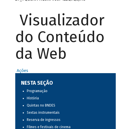
Visualizador
do Conteúdo
da Web
Ações
NESTA SEÇÃO
Programação
História
Quintas no BNDES
Sextas instrumentais
Reserva de ingressos
Filmes e festivais de cinema