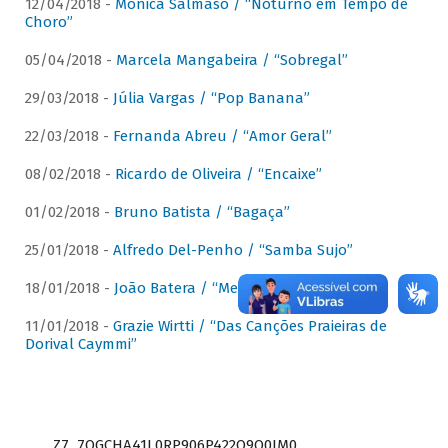
12/04/2018 -
Mônica Salmaso / “Noturno em Tempo de
Choro”
05/04/2018 -
Marcela Mangabeira / “Sobregal”
29/03/2018 -
Júlia Vargas / “Pop Banana”
22/03/2018 -
Fernanda Abreu / “Amor Geral”
08/02/2018 -
Ricardo de Oliveira / “Encaixe”
01/02/2018 -
Bruno Batista / “Bagaça”
25/01/2018 -
Alfredo Del-Penho / “Samba Sujo”
18/01/2018 -
João Batera / “Meu Pandeiro”
11/01/2018 -
Grazie Wirtti / “Das Canções Praieiras de
Dorival Caymmi”
Z7_7QGCHA41L0RP906P422Q9Q0JM0