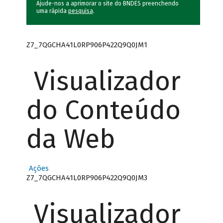
Ajude-nos a aprimorar o site do BNDES preenchendo
uma rápida
pesquisa
.
Z7_7QGCHA41L0RP906P422Q9Q0JM1
Visualizador
do Conteúdo
da Web
Ações
Z7_7QGCHA41L0RP906P422Q9Q0JM3
Visualizador