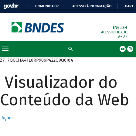
COMUNICA BR
ACESSO À INFORMAÇÃO
PARTI
ENGLISH
ACESSIBILIDADE
A+
A-
Busca
Z7_7QGCHA41L0RP906P422Q9Q0J64
Visualizador do
Conteúdo da Web
Ações