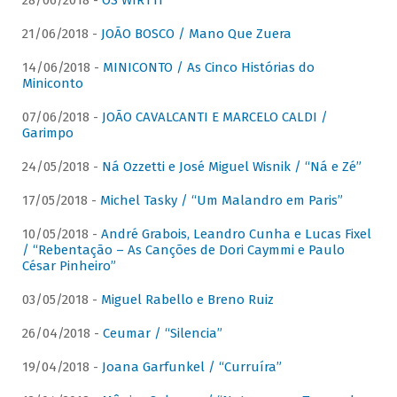
28/06/2018 -
OS WIRTTI
21/06/2018 -
JOÃO BOSCO / Mano Que Zuera
14/06/2018 -
MINICONTO / As Cinco Histórias do
Miniconto
07/06/2018 -
JOÃO CAVALCANTI E MARCELO CALDI /
Garimpo
24/05/2018 -
Ná Ozzetti e José Miguel Wisnik / “Ná e Zé”
17/05/2018 -
Michel Tasky / “Um Malandro em Paris”
10/05/2018 -
André Grabois, Leandro Cunha e Lucas Fixel
/ “Rebentação – As Canções de Dori Caymmi e Paulo
César Pinheiro”
03/05/2018 -
Miguel Rabello e Breno Ruiz
26/04/2018 -
Ceumar / “Silencia”
19/04/2018 -
Joana Garfunkel / “Curruíra”