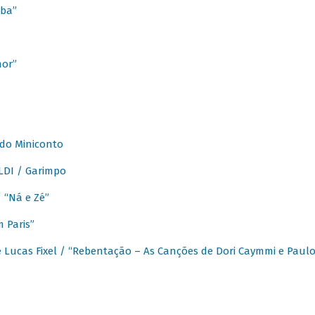
ba”
mor”
 do Miniconto
LDI / Garimpo
/ “Ná e Zé”
 Paris”
 Lucas Fixel / “Rebentação – As Canções de Dori Caymmi e Paul