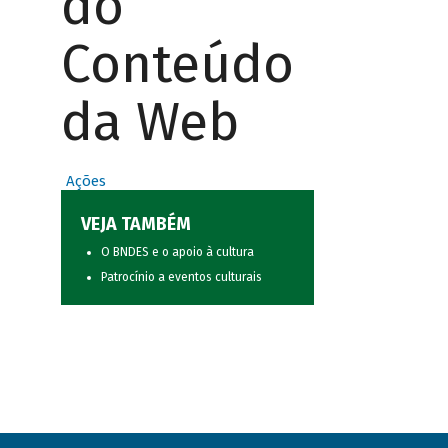
do
Conteúdo
da Web
Ações
VEJA TAMBÉM
O BNDES e o apoio à cultura
Patrocínio a eventos culturais