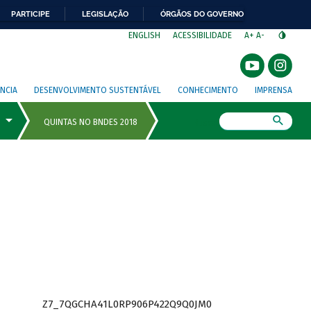
PARTICIPE
LEGISLAÇÃO
ÓRGÃOS DO GOVERNO
⁣
ENGLISH
ACESSIBILIDADE
A+
A-
NCIA
DESENVOLVIMENTO SUSTENTÁVEL
CONHECIMENTO
IMPRENSA
Busca
Z7_7QGCHA41L0RP906P422Q9Q0JM0