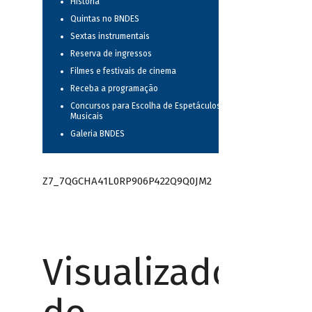
História
Quintas no BNDES
Sextas instrumentais
Reserva de ingressos
Filmes e festivais de cinema
Receba a programação
Concursos para Escolha de Espetáculos
Musicais
Galeria BNDES
Z7_7QGCHA41L0RP906P422Q9Q0JM2
Visualizador