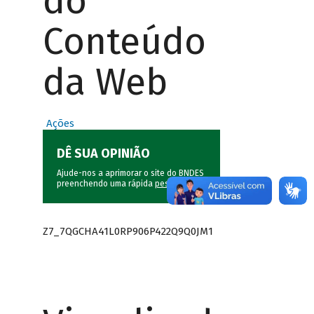
do
Conteúdo
da Web
Ações
DÊ SUA OPINIÃO
Ajude-nos a aprimorar o site do BNDES
preenchendo uma rápida
pesquisa
.
Z7_7QGCHA41L0RP906P422Q9Q0JM1