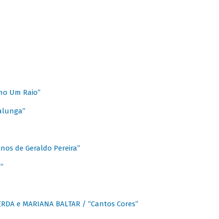
mo Um Raio”
alunga”
os de Geraldo Pereira”
”
CERDA e MARIANA BALTAR / “Cantos Cores”