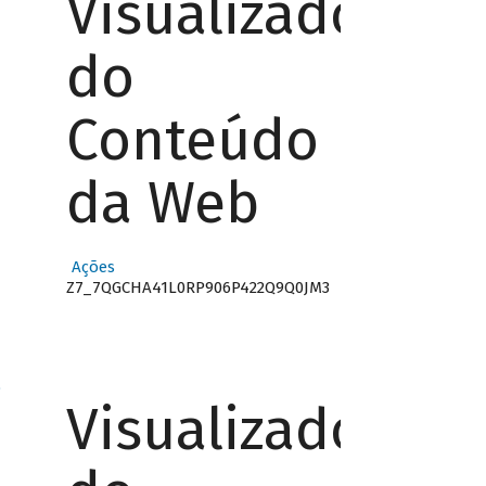
Visualizador
do
Conteúdo
da Web
Ações
Z7_7QGCHA41L0RP906P422Q9Q0JM3
o
Visualizador