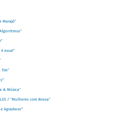
e Marajó”
lgorritmos”
r”
é essa!”
”
m Tim”
zz”
a & Música”
LES / “Mulheres com Bossa”
e Agradecer”