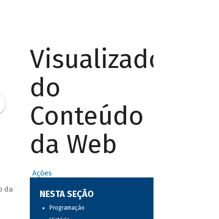
Visualizador
do
Conteúdo
da Web
Ações
o da
NESTA SEÇÃO
Programação