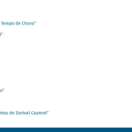
 Tempo de Choro”
l”
o”
ieiras de Dorival Caymmi”