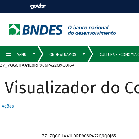
Z7_7QGCHA41L0RP906P422Q9Q0J64
Visualizador do 
Ações
Z7_7QGCHA41L0RP906P422Q9Q0J65