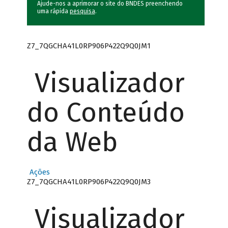
Ajude-nos a aprimorar o site do BNDES preenchendo
uma rápida
pesquisa
.
Z7_7QGCHA41L0RP906P422Q9Q0JM1
Visualizador
do Conteúdo
da Web
Ações
Z7_7QGCHA41L0RP906P422Q9Q0JM3
Visualizador