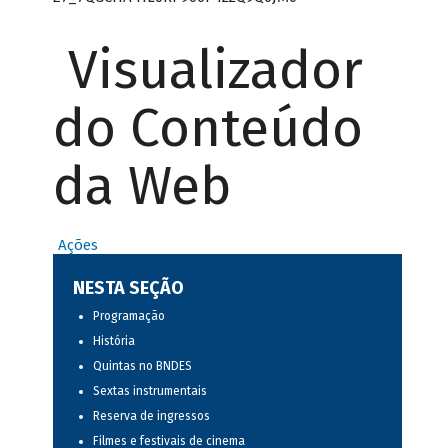
Visualizador
do Conteúdo
da Web
Ações
NESTA SEÇÃO
Programação
História
Quintas no BNDES
Sextas instrumentais
Reserva de ingressos
Filmes e festivais de cinema