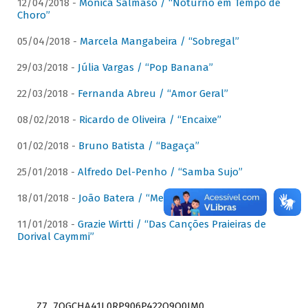
12/04/2018 -
Mônica Salmaso / “Noturno em Tempo de
Choro”
05/04/2018 -
Marcela Mangabeira / “Sobregal”
29/03/2018 -
Júlia Vargas / “Pop Banana”
22/03/2018 -
Fernanda Abreu / “Amor Geral”
08/02/2018 -
Ricardo de Oliveira / “Encaixe”
01/02/2018 -
Bruno Batista / “Bagaça”
25/01/2018 -
Alfredo Del-Penho / “Samba Sujo”
18/01/2018 -
João Batera / “Meu Pandeiro”
11/01/2018 -
Grazie Wirtti / “Das Canções Praieiras de
Dorival Caymmi”
Z7_7QGCHA41L0RP906P422Q9Q0JM0