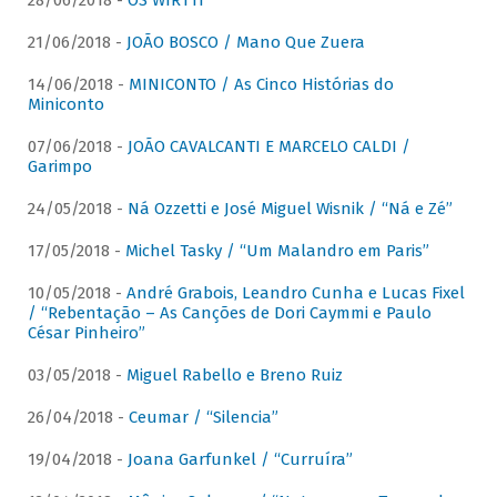
28/06/2018 -
OS WIRTTI
21/06/2018 -
JOÃO BOSCO / Mano Que Zuera
14/06/2018 -
MINICONTO / As Cinco Histórias do
Miniconto
07/06/2018 -
JOÃO CAVALCANTI E MARCELO CALDI /
Garimpo
24/05/2018 -
Ná Ozzetti e José Miguel Wisnik / “Ná e Zé”
17/05/2018 -
Michel Tasky / “Um Malandro em Paris”
10/05/2018 -
André Grabois, Leandro Cunha e Lucas Fixel
/ “Rebentação – As Canções de Dori Caymmi e Paulo
César Pinheiro”
03/05/2018 -
Miguel Rabello e Breno Ruiz
26/04/2018 -
Ceumar / “Silencia”
19/04/2018 -
Joana Garfunkel / “Curruíra”