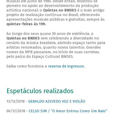
musical em julho de 1985. Desde então, mostrou-se
pioneiro no apoio ao desenvolvimento da produção
artística nacional: o
Quintas no BNDES
é o mais antigo
projeto de realização contínua no Brasil, oferecendo
apresentações musicais públicas e gratuitas, sempre às
quintas-feiras às 19h
.
Ao longo dos seus quase 30 anos de existência, o
Quintas no BNDES
vem celebrando a diversidade no
cenário da música brasileira, abrindo espaço tanto para
artistas renomados, quanto novos talentos. Grandes
nomes da MPB passaram, no início de suas carreiras,
pelo palco do Espaço Cultural BNDES.
Saiba como funciona a
reserva de ingressos
.
Espetáculos realizados
13/12/2018 -
GERALDO AZEVEDO VOZ E VIOLÃO
06/12/2018 -
CELSO SIM / “O Amor Entrou Como Um Raio”