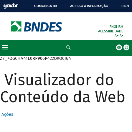
COMUNICA BR
ACESSO À INFORMAÇÃO
PARTI
ENGLISH
ACESSIBILIDADE
A+
A-
Busca
Z7_7QGCHA41L0RP906P422Q9Q0J64
Visualizador do
Conteúdo da Web
Ações