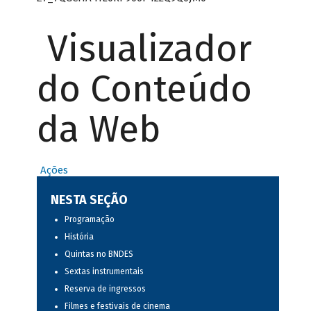
Visualizador
do Conteúdo
da Web
Ações
NESTA SEÇÃO
Programação
História
Quintas no BNDES
Sextas instrumentais
Reserva de ingressos
Filmes e festivais de cinema