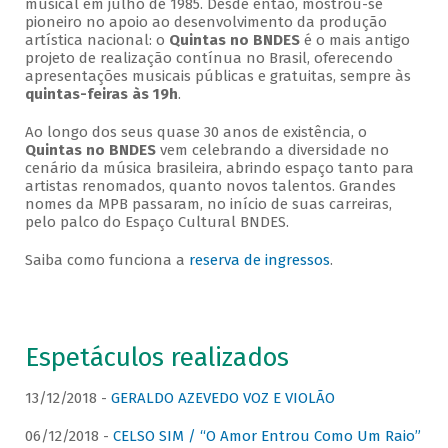
musical em julho de 1985. Desde então, mostrou-se
pioneiro no apoio ao desenvolvimento da produção
artística nacional: o
Quintas no BNDES
é o mais antigo
projeto de realização contínua no Brasil, oferecendo
apresentações musicais públicas e gratuitas, sempre às
quintas-feiras às 19h
.
Ao longo dos seus quase 30 anos de existência, o
Quintas no BNDES
vem celebrando a diversidade no
cenário da música brasileira, abrindo espaço tanto para
artistas renomados, quanto novos talentos. Grandes
nomes da MPB passaram, no início de suas carreiras,
pelo palco do Espaço Cultural BNDES.
Saiba como funciona a
reserva de ingressos
.
Espetáculos realizados
13/12/2018 -
GERALDO AZEVEDO VOZ E VIOLÃO
06/12/2018 -
CELSO SIM / “O Amor Entrou Como Um Raio”