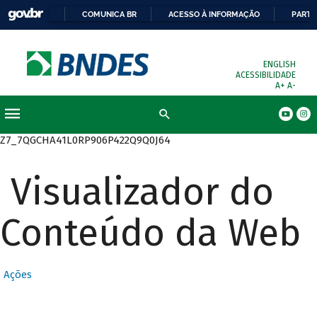
COMUNICA BR
ACESSO À INFORMAÇÃO
PARTI
ENGLISH
ACESSIBILIDADE
A+
A-
Busca
Z7_7QGCHA41L0RP906P422Q9Q0J64
Visualizador do
Conteúdo da Web
Ações