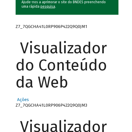
Ajude-nos a aprimorar o site do BNDES preenchendo
uma rápida
pesquisa
.
Z7_7QGCHA41L0RP906P422Q9Q0JM1
Visualizador
do Conteúdo
da Web
Ações
Z7_7QGCHA41L0RP906P422Q9Q0JM3
Visualizador