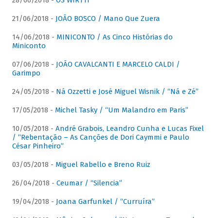
28/06/2018 -
OS WIRTTI
21/06/2018 -
JOÃO BOSCO / Mano Que Zuera
14/06/2018 -
MINICONTO / As Cinco Histórias do
Miniconto
07/06/2018 -
JOÃO CAVALCANTI E MARCELO CALDI /
Garimpo
24/05/2018 -
Ná Ozzetti e José Miguel Wisnik / “Ná e Zé”
17/05/2018 -
Michel Tasky / “Um Malandro em Paris”
10/05/2018 -
André Grabois, Leandro Cunha e Lucas Fixel
/ “Rebentação – As Canções de Dori Caymmi e Paulo
César Pinheiro”
03/05/2018 -
Miguel Rabello e Breno Ruiz
26/04/2018 -
Ceumar / “Silencia”
19/04/2018 -
Joana Garfunkel / “Curruíra”