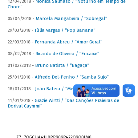
12/04/2018 -
Mônica Salmaso / “Noturno em Tempo de
Choro”
05/04/2018 -
Marcela Mangabeira / “Sobregal”
29/03/2018 -
Júlia Vargas / “Pop Banana”
22/03/2018 -
Fernanda Abreu / “Amor Geral”
08/02/2018 -
Ricardo de Oliveira / “Encaixe”
01/02/2018 -
Bruno Batista / “Bagaça”
25/01/2018 -
Alfredo Del-Penho / “Samba Sujo”
18/01/2018 -
João Batera / “Meu Pandeiro”
11/01/2018 -
Grazie Wirtti / “Das Canções Praieiras de
Dorival Caymmi”
Z7_7QGCHA41L0RP906P422Q9Q0JM0