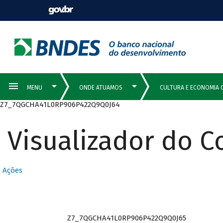
Z7_7QGCHA41L0RP906P422Q9Q0J64
Visualizador do 
Ações
Z7_7QGCHA41L0RP906P422Q9Q0J65