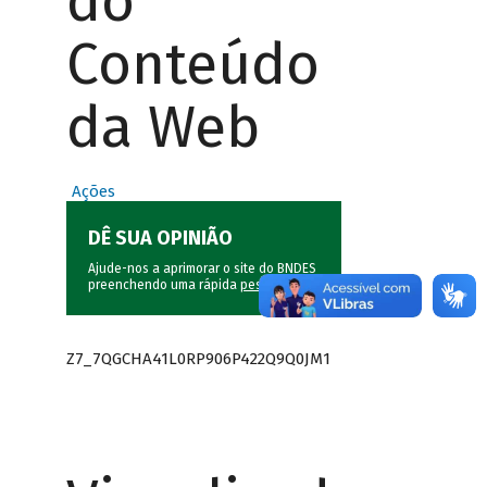
do
Conteúdo
da Web
Ações
DÊ SUA OPINIÃO
Ajude-nos a aprimorar o site do BNDES
preenchendo uma rápida
pesquisa
.
Z7_7QGCHA41L0RP906P422Q9Q0JM1