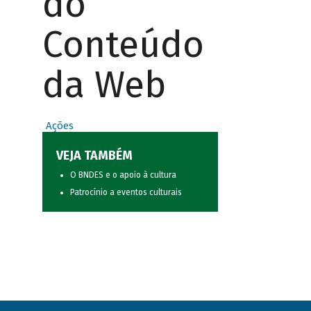
do
Conteúdo
da Web
Ações
VEJA TAMBÉM
O BNDES e o apoio à cultura
Patrocínio a eventos culturais