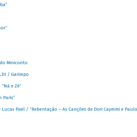
ba”
mor”
 do Miniconto
LDI / Garimpo
/ “Ná e Zé”
 Paris”
 Lucas Fixel / “Rebentação – As Canções de Dori Caymmi e Paul