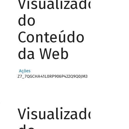
Visualizador
do
Conteúdo
da Web
Ações
Z7_7QGCHA41L0RP906P422Q9Q0JM3
o
Visualizador