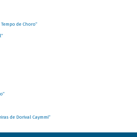
 Tempo de Choro”
l”
o”
ieiras de Dorival Caymmi”