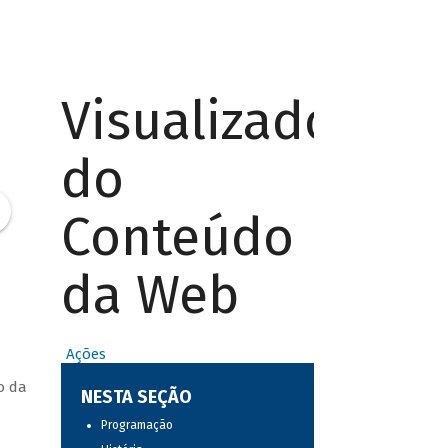
Visualizador
do
Conteúdo
da Web
Ações
o da
NESTA SEÇÃO
Programação