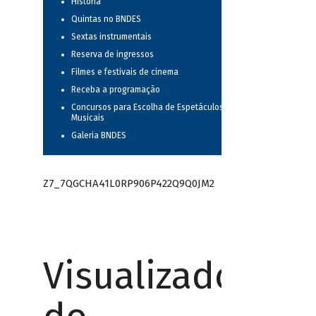
História
Quintas no BNDES
Sextas instrumentais
Reserva de ingressos
Filmes e festivais de cinema
Receba a programação
Concursos para Escolha de Espetáculos
Musicais
Galeria BNDES
Z7_7QGCHA41L0RP906P422Q9Q0JM2
Visualizador