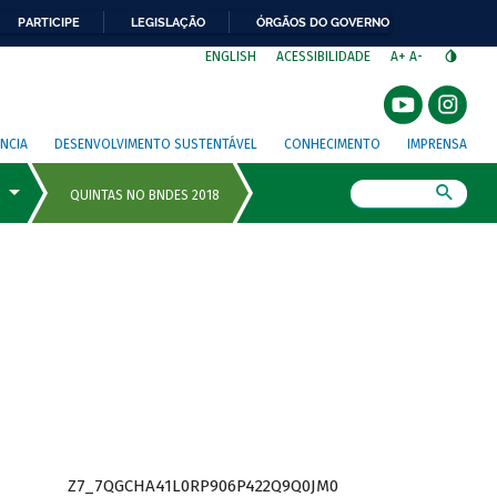
PARTICIPE
LEGISLAÇÃO
ÓRGÃOS DO GOVERNO
⁣
ENGLISH
ACESSIBILIDADE
A+
A-
NCIA
DESENVOLVIMENTO SUSTENTÁVEL
CONHECIMENTO
IMPRENSA
Busca
Z7_7QGCHA41L0RP906P422Q9Q0JM0