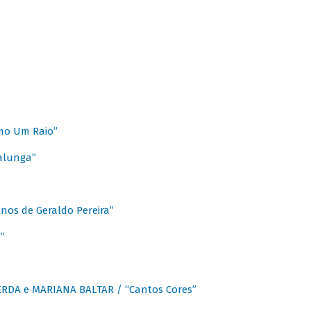
mo Um Raio”
alunga”
os de Geraldo Pereira”
”
CERDA e MARIANA BALTAR / “Cantos Cores”