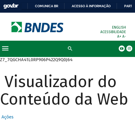
COMUNICA BR
ACESSO À INFORMAÇÃO
PARTI
ENGLISH
ACESSIBILIDADE
A+
A-
Busca
Z7_7QGCHA41L0RP906P422Q9Q0J64
Visualizador do
Conteúdo da Web
Ações