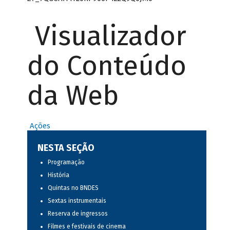
Visualizador
do Conteúdo
da Web
Ações
NESTA SEÇÃO
Programação
História
Quintas no BNDES
Sextas instrumentais
Reserva de ingressos
Filmes e festivais de cinema