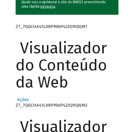
Ajude-nos a aprimorar o site do BNDES preenchendo
uma rápida
pesquisa
.
Z7_7QGCHA41L0RP906P422Q9Q0JM1
Visualizador
do Conteúdo
da Web
Ações
Z7_7QGCHA41L0RP906P422Q9Q0JM3
Visualizador