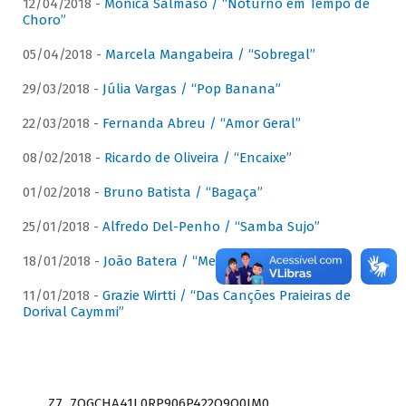
12/04/2018 -
Mônica Salmaso / “Noturno em Tempo de
Choro”
05/04/2018 -
Marcela Mangabeira / “Sobregal”
29/03/2018 -
Júlia Vargas / “Pop Banana”
22/03/2018 -
Fernanda Abreu / “Amor Geral”
08/02/2018 -
Ricardo de Oliveira / “Encaixe”
01/02/2018 -
Bruno Batista / “Bagaça”
25/01/2018 -
Alfredo Del-Penho / “Samba Sujo”
18/01/2018 -
João Batera / “Meu Pandeiro”
11/01/2018 -
Grazie Wirtti / “Das Canções Praieiras de
Dorival Caymmi”
Z7_7QGCHA41L0RP906P422Q9Q0JM0