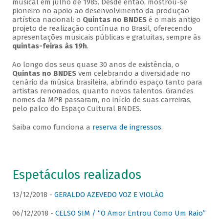
musical em julho de 1985. Desde então, mostrou-se
pioneiro no apoio ao desenvolvimento da produção
artística nacional: o
Quintas no BNDES
é o mais antigo
projeto de realização contínua no Brasil, oferecendo
apresentações musicais públicas e gratuitas, sempre às
quintas-feiras às 19h
.
Ao longo dos seus quase 30 anos de existência, o
Quintas no BNDES
vem celebrando a diversidade no
cenário da música brasileira, abrindo espaço tanto para
artistas renomados, quanto novos talentos. Grandes
nomes da MPB passaram, no início de suas carreiras,
pelo palco do Espaço Cultural BNDES.
Saiba como funciona a
reserva de ingressos
.
Espetáculos realizados
13/12/2018 -
GERALDO AZEVEDO VOZ E VIOLÃO
06/12/2018 -
CELSO SIM / “O Amor Entrou Como Um Raio”