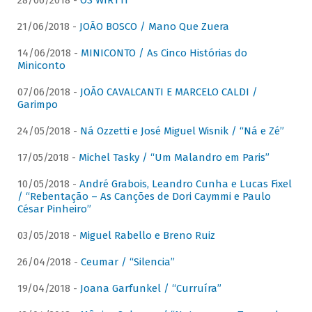
28/06/2018 -
OS WIRTTI
21/06/2018 -
JOÃO BOSCO / Mano Que Zuera
14/06/2018 -
MINICONTO / As Cinco Histórias do
Miniconto
07/06/2018 -
JOÃO CAVALCANTI E MARCELO CALDI /
Garimpo
24/05/2018 -
Ná Ozzetti e José Miguel Wisnik / “Ná e Zé”
17/05/2018 -
Michel Tasky / “Um Malandro em Paris”
10/05/2018 -
André Grabois, Leandro Cunha e Lucas Fixel
/ “Rebentação – As Canções de Dori Caymmi e Paulo
César Pinheiro”
03/05/2018 -
Miguel Rabello e Breno Ruiz
26/04/2018 -
Ceumar / “Silencia”
19/04/2018 -
Joana Garfunkel / “Curruíra”