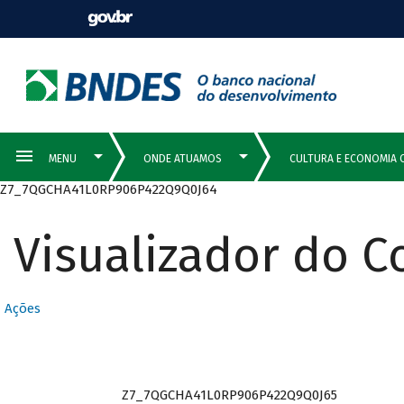
Z7_7QGCHA41L0RP906P422Q9Q0J64
Visualizador do 
Ações
Z7_7QGCHA41L0RP906P422Q9Q0J65