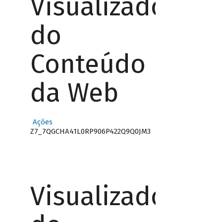
Visualizador
do
Conteúdo
da Web
Ações
Z7_7QGCHA41L0RP906P422Q9Q0JM3
o
Visualizador