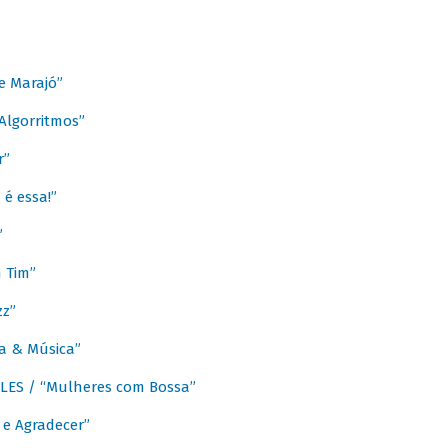
e Marajó”
lgorritmos”
r”
é essa!”
”
m Tim”
zz”
a & Música”
LES / “Mulheres com Bossa”
e Agradecer”