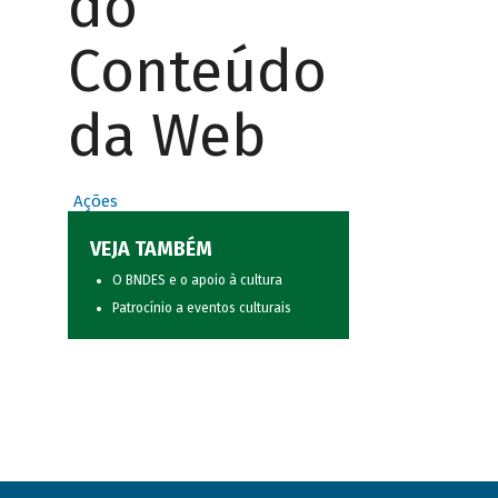
do
Conteúdo
da Web
Ações
VEJA TAMBÉM
O BNDES e o apoio à cultura
Patrocínio a eventos culturais