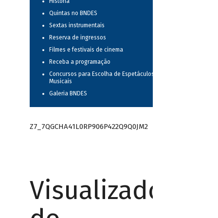
História
Quintas no BNDES
Sextas instrumentais
Reserva de ingressos
Filmes e festivais de cinema
Receba a programação
Concursos para Escolha de Espetáculos
Musicais
Galeria BNDES
Z7_7QGCHA41L0RP906P422Q9Q0JM2
Visualizador