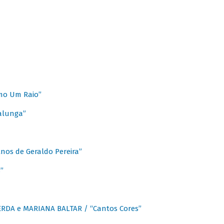
mo Um Raio”
alunga”
os de Geraldo Pereira”
”
CERDA e MARIANA BALTAR / “Cantos Cores”