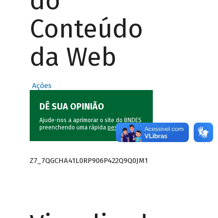
do
Conteúdo
da Web
Ações
DÊ SUA OPINIÃO
Ajude-nos a aprimorar o site do BNDES
preenchendo uma rápida
pesquisa
.
Z7_7QGCHA41L0RP906P422Q9Q0JM1