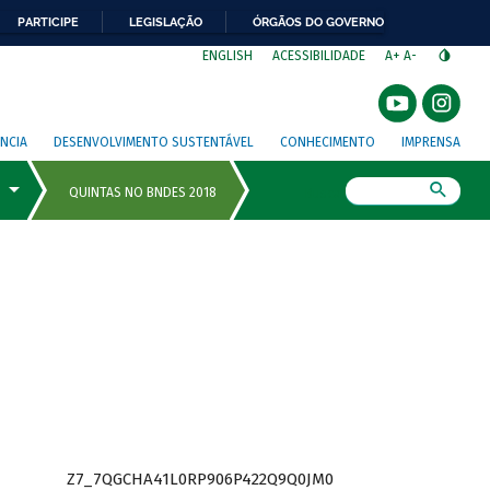
PARTICIPE
LEGISLAÇÃO
ÓRGÃOS DO GOVERNO
⁣
ENGLISH
ACESSIBILIDADE
A+
A-
NCIA
DESENVOLVIMENTO SUSTENTÁVEL
CONHECIMENTO
IMPRENSA
Busca
Z7_7QGCHA41L0RP906P422Q9Q0JM0