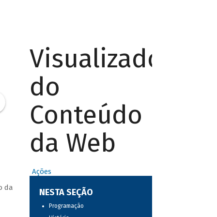
Visualizador
do
Conteúdo
da Web
Ações
o da
NESTA SEÇÃO
Programação