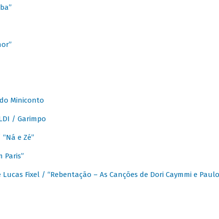
ba”
mor”
 do Miniconto
LDI / Garimpo
/ “Ná e Zé”
 Paris”
 Lucas Fixel / “Rebentação – As Canções de Dori Caymmi e Paul