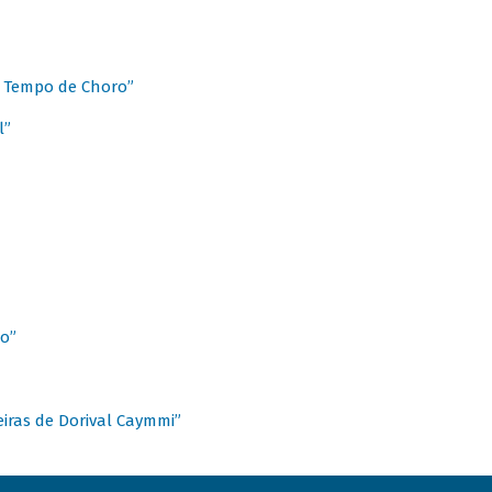
 Tempo de Choro”
l”
o”
ieiras de Dorival Caymmi”