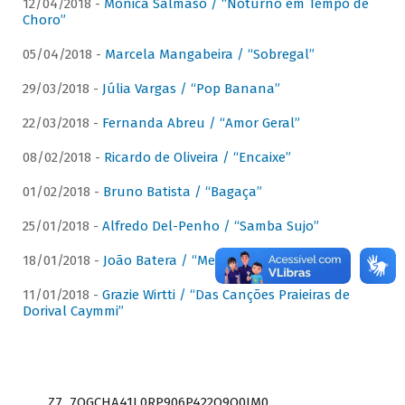
12/04/2018 -
Mônica Salmaso / “Noturno em Tempo de
Choro”
05/04/2018 -
Marcela Mangabeira / “Sobregal”
29/03/2018 -
Júlia Vargas / “Pop Banana”
22/03/2018 -
Fernanda Abreu / “Amor Geral”
08/02/2018 -
Ricardo de Oliveira / “Encaixe”
01/02/2018 -
Bruno Batista / “Bagaça”
25/01/2018 -
Alfredo Del-Penho / “Samba Sujo”
18/01/2018 -
João Batera / “Meu Pandeiro”
11/01/2018 -
Grazie Wirtti / “Das Canções Praieiras de
Dorival Caymmi”
Z7_7QGCHA41L0RP906P422Q9Q0JM0