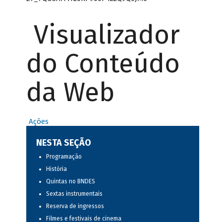
Visualizador
do Conteúdo
da Web
Ações
NESTA SEÇÃO
Programação
História
Quintas no BNDES
Sextas instrumentais
Reserva de ingressos
Filmes e festivais de cinema