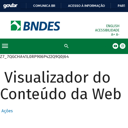
COMUNICA BR
ACESSO À INFORMAÇÃO
PARTI
ENGLISH
ACESSIBILIDADE
A+
A-
Busca
Z7_7QGCHA41L0RP906P422Q9Q0J64
Visualizador do
Conteúdo da Web
Ações