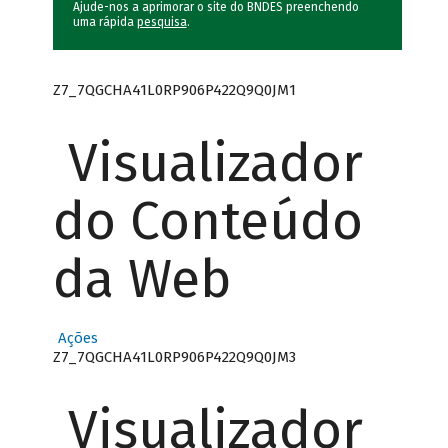
Ajude-nos a aprimorar o site do BNDES preenchendo
uma rápida
pesquisa
.
Z7_7QGCHA41L0RP906P422Q9Q0JM1
Visualizador
do Conteúdo
da Web
Ações
Z7_7QGCHA41L0RP906P422Q9Q0JM3
Visualizador