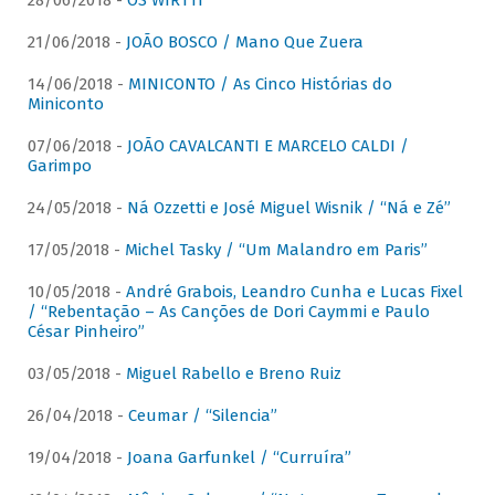
28/06/2018 -
OS WIRTTI
21/06/2018 -
JOÃO BOSCO / Mano Que Zuera
14/06/2018 -
MINICONTO / As Cinco Histórias do
Miniconto
07/06/2018 -
JOÃO CAVALCANTI E MARCELO CALDI /
Garimpo
24/05/2018 -
Ná Ozzetti e José Miguel Wisnik / “Ná e Zé”
17/05/2018 -
Michel Tasky / “Um Malandro em Paris”
10/05/2018 -
André Grabois, Leandro Cunha e Lucas Fixel
/ “Rebentação – As Canções de Dori Caymmi e Paulo
César Pinheiro”
03/05/2018 -
Miguel Rabello e Breno Ruiz
26/04/2018 -
Ceumar / “Silencia”
19/04/2018 -
Joana Garfunkel / “Curruíra”