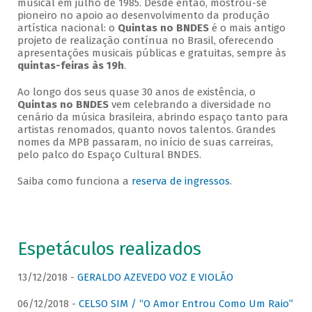
musical em julho de 1985. Desde então, mostrou-se
pioneiro no apoio ao desenvolvimento da produção
artística nacional: o
Quintas no BNDES
é o mais antigo
projeto de realização contínua no Brasil, oferecendo
apresentações musicais públicas e gratuitas, sempre às
quintas-feiras às 19h
.
Ao longo dos seus quase 30 anos de existência, o
Quintas no BNDES
vem celebrando a diversidade no
cenário da música brasileira, abrindo espaço tanto para
artistas renomados, quanto novos talentos. Grandes
nomes da MPB passaram, no início de suas carreiras,
pelo palco do Espaço Cultural BNDES.
Saiba como funciona a
reserva de ingressos
.
Espetáculos realizados
13/12/2018 -
GERALDO AZEVEDO VOZ E VIOLÃO
06/12/2018 -
CELSO SIM / “O Amor Entrou Como Um Raio”