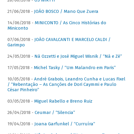
28/06/2018 -
OS WIRTTI
21/06/2018 -
JOÃO BOSCO / Mano Que Zuera
14/06/2018 -
MINICONTO / As Cinco Histórias do
Miniconto
07/06/2018 -
JOÃO CAVALCANTI E MARCELO CALDI /
Garimpo
24/05/2018 -
Ná Ozzetti e José Miguel Wisnik / “Ná e Zé”
17/05/2018 -
Michel Tasky / “Um Malandro em Paris”
10/05/2018 -
André Grabois, Leandro Cunha e Lucas Fixel
/ “Rebentação – As Canções de Dori Caymmi e Paulo
César Pinheiro”
03/05/2018 -
Miguel Rabello e Breno Ruiz
26/04/2018 -
Ceumar / “Silencia”
19/04/2018 -
Joana Garfunkel / “Curruíra”