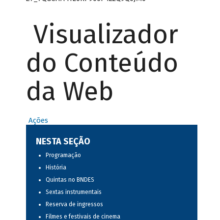
Visualizador
do Conteúdo
da Web
Ações
NESTA SEÇÃO
Programação
História
Quintas no BNDES
Sextas instrumentais
Reserva de ingressos
Filmes e festivais de cinema