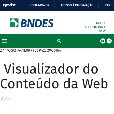
COMUNICA BR
ACESSO À INFORMAÇÃO
PARTI
ENGLISH
ACESSIBILIDADE
A+
A-
Busca
Z7_7QGCHA41L0RP906P422Q9Q0J64
Visualizador do
Conteúdo da Web
Ações