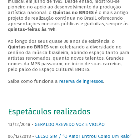
musical em julho de 1985. Desde então, mostrou-se
pioneiro no apoio ao desenvolvimento da produção
artística nacional: o
Quintas no BNDES
é o mais antigo
projeto de realização contínua no Brasil, oferecendo
apresentações musicais públicas e gratuitas, sempre às
quintas-feiras às 19h
.
Ao longo dos seus quase 30 anos de existência, o
Quintas no BNDES
vem celebrando a diversidade no
cenário da música brasileira, abrindo espaço tanto para
artistas renomados, quanto novos talentos. Grandes
nomes da MPB passaram, no início de suas carreiras,
pelo palco do Espaço Cultural BNDES.
Saiba como funciona a
reserva de ingressos
.
Espetáculos realizados
13/12/2018 -
GERALDO AZEVEDO VOZ E VIOLÃO
06/12/2018 -
CELSO SIM / “O Amor Entrou Como Um Raio”