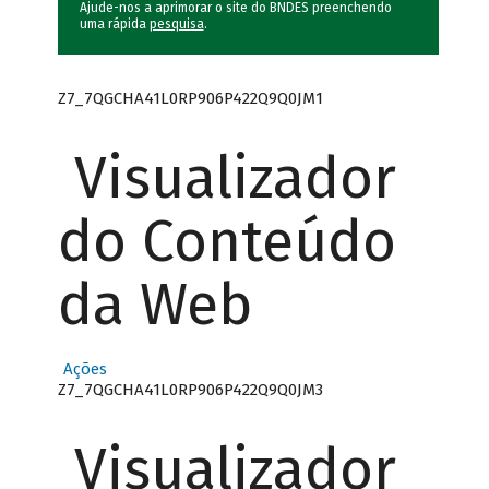
Ajude-nos a aprimorar o site do BNDES preenchendo
uma rápida
pesquisa
.
Z7_7QGCHA41L0RP906P422Q9Q0JM1
Visualizador
do Conteúdo
da Web
Ações
Z7_7QGCHA41L0RP906P422Q9Q0JM3
Visualizador