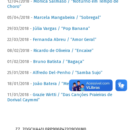
12/04/2018 -
Mônica Salmaso / “Noturno em Tempo de
Choro”
05/04/2018 -
Marcela Mangabeira / “Sobregal”
29/03/2018 -
Júlia Vargas / “Pop Banana”
22/03/2018 -
Fernanda Abreu / “Amor Geral”
08/02/2018 -
Ricardo de Oliveira / “Encaixe”
01/02/2018 -
Bruno Batista / “Bagaça”
25/01/2018 -
Alfredo Del-Penho / “Samba Sujo”
18/01/2018 -
João Batera / “Meu Pandeiro”
11/01/2018 -
Grazie Wirtti / “Das Canções Praieiras de
Dorival Caymmi”
Z7_7QGCHA41L0RP906P422Q9Q0JM0