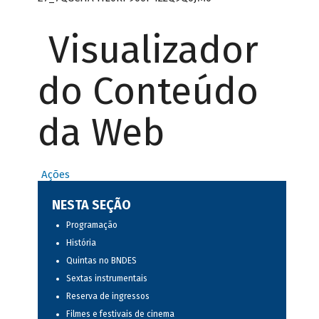
Visualizador
do Conteúdo
da Web
Ações
NESTA SEÇÃO
Programação
História
Quintas no BNDES
Sextas instrumentais
Reserva de ingressos
Filmes e festivais de cinema