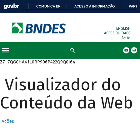
COMUNICA BR
ACESSO À INFORMAÇÃO
PARTI
ENGLISH
ACESSIBILIDADE
A+
A-
Busca
Z7_7QGCHA41L0RP906P422Q9Q0J64
Visualizador do
Conteúdo da Web
Ações