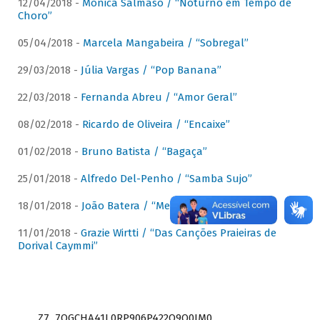
12/04/2018 -
Mônica Salmaso / “Noturno em Tempo de
Choro”
05/04/2018 -
Marcela Mangabeira / “Sobregal”
29/03/2018 -
Júlia Vargas / “Pop Banana”
22/03/2018 -
Fernanda Abreu / “Amor Geral”
08/02/2018 -
Ricardo de Oliveira / “Encaixe”
01/02/2018 -
Bruno Batista / “Bagaça”
25/01/2018 -
Alfredo Del-Penho / “Samba Sujo”
18/01/2018 -
João Batera / “Meu Pandeiro”
11/01/2018 -
Grazie Wirtti / “Das Canções Praieiras de
Dorival Caymmi”
Z7_7QGCHA41L0RP906P422Q9Q0JM0