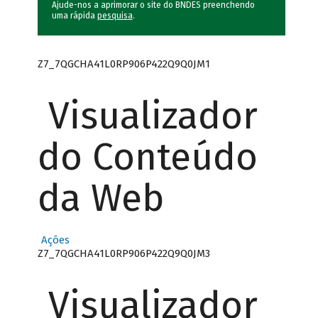
Ajude-nos a aprimorar o site do BNDES preenchendo
uma rápida
pesquisa
.
Z7_7QGCHA41L0RP906P422Q9Q0JM1
Visualizador
do Conteúdo
da Web
Ações
Z7_7QGCHA41L0RP906P422Q9Q0JM3
Visualizador