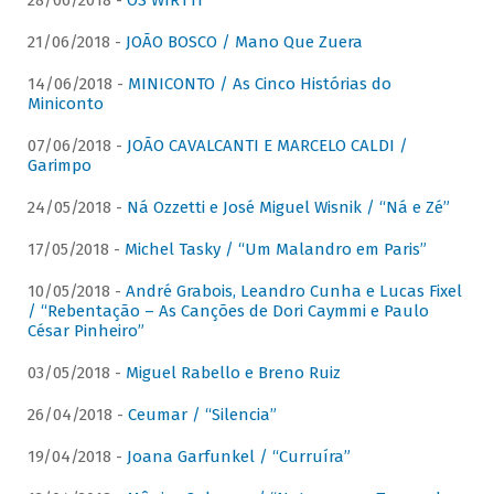
28/06/2018 -
OS WIRTTI
21/06/2018 -
JOÃO BOSCO / Mano Que Zuera
14/06/2018 -
MINICONTO / As Cinco Histórias do
Miniconto
07/06/2018 -
JOÃO CAVALCANTI E MARCELO CALDI /
Garimpo
24/05/2018 -
Ná Ozzetti e José Miguel Wisnik / “Ná e Zé”
17/05/2018 -
Michel Tasky / “Um Malandro em Paris”
10/05/2018 -
André Grabois, Leandro Cunha e Lucas Fixel
/ “Rebentação – As Canções de Dori Caymmi e Paulo
César Pinheiro”
03/05/2018 -
Miguel Rabello e Breno Ruiz
26/04/2018 -
Ceumar / “Silencia”
19/04/2018 -
Joana Garfunkel / “Curruíra”