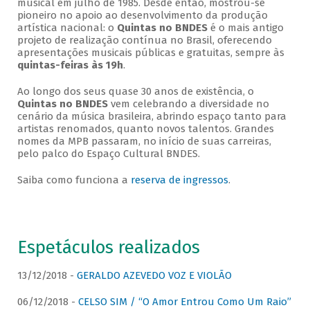
musical em julho de 1985. Desde então, mostrou-se
pioneiro no apoio ao desenvolvimento da produção
artística nacional: o
Quintas no BNDES
é o mais antigo
projeto de realização contínua no Brasil, oferecendo
apresentações musicais públicas e gratuitas, sempre às
quintas-feiras às 19h
.
Ao longo dos seus quase 30 anos de existência, o
Quintas no BNDES
vem celebrando a diversidade no
cenário da música brasileira, abrindo espaço tanto para
artistas renomados, quanto novos talentos. Grandes
nomes da MPB passaram, no início de suas carreiras,
pelo palco do Espaço Cultural BNDES.
Saiba como funciona a
reserva de ingressos
.
Espetáculos realizados
13/12/2018 -
GERALDO AZEVEDO VOZ E VIOLÃO
06/12/2018 -
CELSO SIM / “O Amor Entrou Como Um Raio”