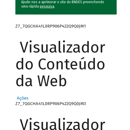
Ajude-nos a aprimorar o site do BNDES preenchendo
uma rápida
pesquisa
.
Z7_7QGCHA41L0RP906P422Q9Q0JM1
Visualizador
do Conteúdo
da Web
Ações
Z7_7QGCHA41L0RP906P422Q9Q0JM3
Visualizador