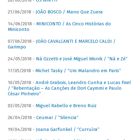
28/06/2018 -
OS WIRTTI
21/06/2018 -
JOÃO BOSCO / Mano Que Zuera
14/06/2018 -
MINICONTO / As Cinco Histórias do
Miniconto
07/06/2018 -
JOÃO CAVALCANTI E MARCELO CALDI /
Garimpo
24/05/2018 -
Ná Ozzetti e José Miguel Wisnik / “Ná e Zé”
17/05/2018 -
Michel Tasky / “Um Malandro em Paris”
10/05/2018 -
André Grabois, Leandro Cunha e Lucas Fixel
/ “Rebentação – As Canções de Dori Caymmi e Paulo
César Pinheiro”
03/05/2018 -
Miguel Rabello e Breno Ruiz
26/04/2018 -
Ceumar / “Silencia”
19/04/2018 -
Joana Garfunkel / “Curruíra”