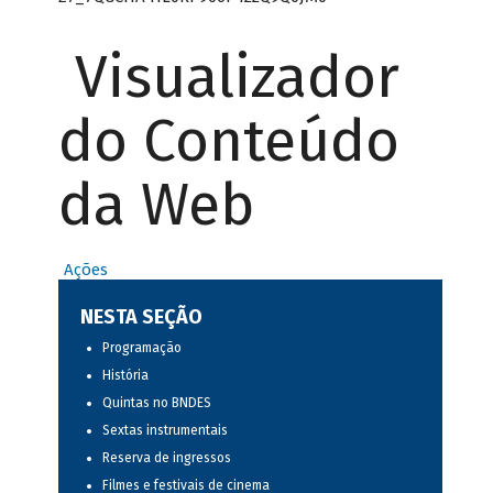
Visualizador
do Conteúdo
da Web
Ações
NESTA SEÇÃO
Programação
História
Quintas no BNDES
Sextas instrumentais
Reserva de ingressos
Filmes e festivais de cinema