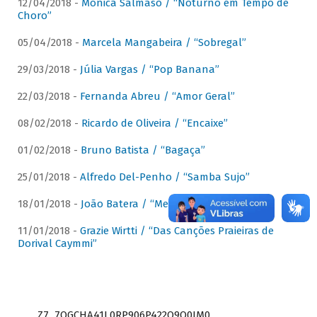
12/04/2018 -
Mônica Salmaso / “Noturno em Tempo de
Choro”
05/04/2018 -
Marcela Mangabeira / “Sobregal”
29/03/2018 -
Júlia Vargas / “Pop Banana”
22/03/2018 -
Fernanda Abreu / “Amor Geral”
08/02/2018 -
Ricardo de Oliveira / “Encaixe”
01/02/2018 -
Bruno Batista / “Bagaça”
25/01/2018 -
Alfredo Del-Penho / “Samba Sujo”
18/01/2018 -
João Batera / “Meu Pandeiro”
11/01/2018 -
Grazie Wirtti / “Das Canções Praieiras de
Dorival Caymmi”
Z7_7QGCHA41L0RP906P422Q9Q0JM0