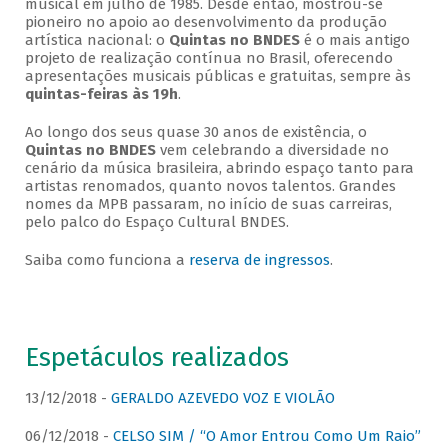
musical em julho de 1985. Desde então, mostrou-se
pioneiro no apoio ao desenvolvimento da produção
artística nacional: o
Quintas no BNDES
é o mais antigo
projeto de realização contínua no Brasil, oferecendo
apresentações musicais públicas e gratuitas, sempre às
quintas-feiras às 19h
.
Ao longo dos seus quase 30 anos de existência, o
Quintas no BNDES
vem celebrando a diversidade no
cenário da música brasileira, abrindo espaço tanto para
artistas renomados, quanto novos talentos. Grandes
nomes da MPB passaram, no início de suas carreiras,
pelo palco do Espaço Cultural BNDES.
Saiba como funciona a
reserva de ingressos
.
Espetáculos realizados
13/12/2018 -
GERALDO AZEVEDO VOZ E VIOLÃO
06/12/2018 -
CELSO SIM / “O Amor Entrou Como Um Raio”