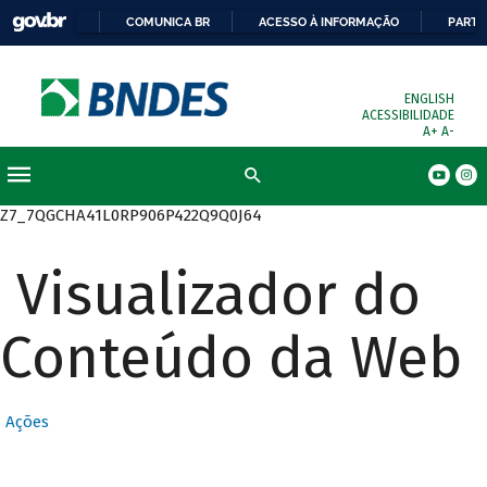
COMUNICA BR
ACESSO À INFORMAÇÃO
PARTI
ENGLISH
ACESSIBILIDADE
A+
A-
Busca
Z7_7QGCHA41L0RP906P422Q9Q0J64
Visualizador do
Conteúdo da Web
Ações