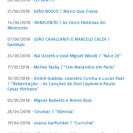
28/06/2018 -
OS WIRTTI
21/06/2018 -
JOÃO BOSCO / Mano Que Zuera
14/06/2018 -
MINICONTO / As Cinco Histórias do
Miniconto
07/06/2018 -
JOÃO CAVALCANTI E MARCELO CALDI /
Garimpo
24/05/2018 -
Ná Ozzetti e José Miguel Wisnik / “Ná e Zé”
17/05/2018 -
Michel Tasky / “Um Malandro em Paris”
10/05/2018 -
André Grabois, Leandro Cunha e Lucas Fixel
/ “Rebentação – As Canções de Dori Caymmi e Paulo
César Pinheiro”
03/05/2018 -
Miguel Rabello e Breno Ruiz
26/04/2018 -
Ceumar / “Silencia”
19/04/2018 -
Joana Garfunkel / “Curruíra”