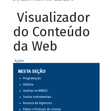
Visualizador
do Conteúdo
da Web
Ações
NESTA SEÇÃO
Programação
História
Quintas no BNDES
Sextas instrumentais
Reserva de ingressos
Filmes e festivais de cinema