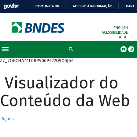
COMUNICA BR
ACESSO À INFORMAÇÃO
PARTI
ENGLISH
ACESSIBILIDADE
A+
A-
Busca
Z7_7QGCHA41L0RP906P422Q9Q0J64
Visualizador do
Conteúdo da Web
Ações