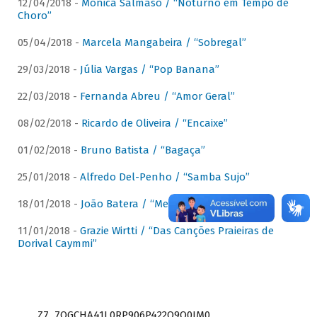
12/04/2018 -
Mônica Salmaso / “Noturno em Tempo de
Choro”
05/04/2018 -
Marcela Mangabeira / “Sobregal”
29/03/2018 -
Júlia Vargas / “Pop Banana”
22/03/2018 -
Fernanda Abreu / “Amor Geral”
08/02/2018 -
Ricardo de Oliveira / “Encaixe”
01/02/2018 -
Bruno Batista / “Bagaça”
25/01/2018 -
Alfredo Del-Penho / “Samba Sujo”
18/01/2018 -
João Batera / “Meu Pandeiro”
11/01/2018 -
Grazie Wirtti / “Das Canções Praieiras de
Dorival Caymmi”
Z7_7QGCHA41L0RP906P422Q9Q0JM0