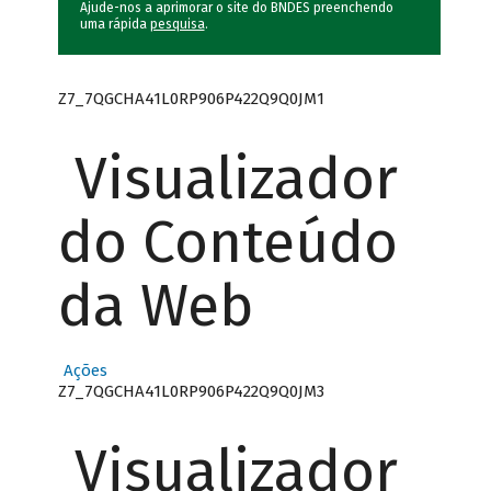
Ajude-nos a aprimorar o site do BNDES preenchendo
uma rápida
pesquisa
.
Z7_7QGCHA41L0RP906P422Q9Q0JM1
Visualizador
do Conteúdo
da Web
Ações
Z7_7QGCHA41L0RP906P422Q9Q0JM3
Visualizador