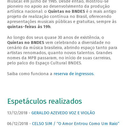
musical em julho de 1985. Desde então, mostrou-se
pioneiro no apoio ao desenvolvimento da produção
artística nacional: o
Quintas no BNDES
é o mais antigo
projeto de realização contínua no Brasil, oferecendo
apresentações musicais públicas e gratuitas, sempre às
quintas-feiras às 19h
.
Ao longo dos seus quase 30 anos de existência, o
Quintas no BNDES
vem celebrando a diversidade no
cenário da música brasileira, abrindo espaço tanto para
artistas renomados, quanto novos talentos. Grandes
nomes da MPB passaram, no início de suas carreiras,
pelo palco do Espaço Cultural BNDES.
Saiba como funciona a
reserva de ingressos
.
Espetáculos realizados
13/12/2018 -
GERALDO AZEVEDO VOZ E VIOLÃO
06/12/2018 -
CELSO SIM / “O Amor Entrou Como Um Raio”