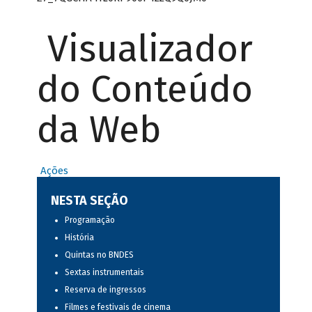
Visualizador
do Conteúdo
da Web
Ações
NESTA SEÇÃO
Programação
História
Quintas no BNDES
Sextas instrumentais
Reserva de ingressos
Filmes e festivais de cinema