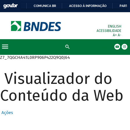
COMUNICA BR
ACESSO À INFORMAÇÃO
PARTI
ENGLISH
ACESSIBILIDADE
A+
A-
Busca
Z7_7QGCHA41L0RP906P422Q9Q0J64
Visualizador do
Conteúdo da Web
Ações