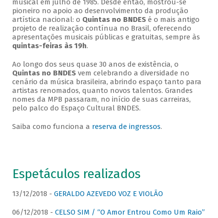
musical em julho de 1985. Desde então, mostrou-se
pioneiro no apoio ao desenvolvimento da produção
artística nacional: o
Quintas no BNDES
é o mais antigo
projeto de realização contínua no Brasil, oferecendo
apresentações musicais públicas e gratuitas, sempre às
quintas-feiras às 19h
.
Ao longo dos seus quase 30 anos de existência, o
Quintas no BNDES
vem celebrando a diversidade no
cenário da música brasileira, abrindo espaço tanto para
artistas renomados, quanto novos talentos. Grandes
nomes da MPB passaram, no início de suas carreiras,
pelo palco do Espaço Cultural BNDES.
Saiba como funciona a
reserva de ingressos
.
Espetáculos realizados
13/12/2018 -
GERALDO AZEVEDO VOZ E VIOLÃO
06/12/2018 -
CELSO SIM / “O Amor Entrou Como Um Raio”