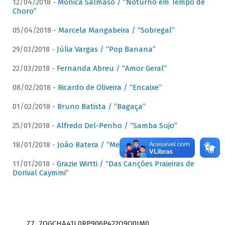
12/04/2018 -
Mônica Salmaso / “Noturno em Tempo de
Choro”
05/04/2018 -
Marcela Mangabeira / “Sobregal”
29/03/2018 -
Júlia Vargas / “Pop Banana”
22/03/2018 -
Fernanda Abreu / “Amor Geral”
08/02/2018 -
Ricardo de Oliveira / “Encaixe”
01/02/2018 -
Bruno Batista / “Bagaça”
25/01/2018 -
Alfredo Del-Penho / “Samba Sujo”
18/01/2018 -
João Batera / “Meu Pandeiro”
11/01/2018 -
Grazie Wirtti / “Das Canções Praieiras de
Dorival Caymmi”
Z7_7QGCHA41L0RP906P422Q9Q0JM0