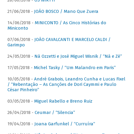
28/06/2018 -
OS WIRTTI
21/06/2018 -
JOÃO BOSCO / Mano Que Zuera
14/06/2018 -
MINICONTO / As Cinco Histórias do
Miniconto
07/06/2018 -
JOÃO CAVALCANTI E MARCELO CALDI /
Garimpo
24/05/2018 -
Ná Ozzetti e José Miguel Wisnik / “Ná e Zé”
17/05/2018 -
Michel Tasky / “Um Malandro em Paris”
10/05/2018 -
André Grabois, Leandro Cunha e Lucas Fixel
/ “Rebentação – As Canções de Dori Caymmi e Paulo
César Pinheiro”
03/05/2018 -
Miguel Rabello e Breno Ruiz
26/04/2018 -
Ceumar / “Silencia”
19/04/2018 -
Joana Garfunkel / “Curruíra”