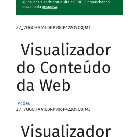
Ajude-nos a aprimorar o site do BNDES preenchendo
uma rápida
pesquisa
.
Z7_7QGCHA41L0RP906P422Q9Q0JM1
Visualizador
do Conteúdo
da Web
Ações
Z7_7QGCHA41L0RP906P422Q9Q0JM3
Visualizador