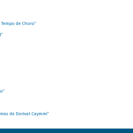
 Tempo de Choro”
l”
o”
ieiras de Dorival Caymmi”