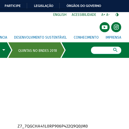
PARTICIPE
LEGISLAÇÃO
ÓRGÃOS DO GOVERNO
⁣
ENGLISH
ACESSIBILIDADE
A+
A-
NCIA
DESENVOLVIMENTO SUSTENTÁVEL
CONHECIMENTO
IMPRENSA
Busca
Z7_7QGCHA41L0RP906P422Q9Q0JM0