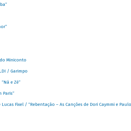
ba”
mor”
 do Miniconto
LDI / Garimpo
/ “Ná e Zé”
 Paris”
 Lucas Fixel / “Rebentação – As Canções de Dori Caymmi e Paul