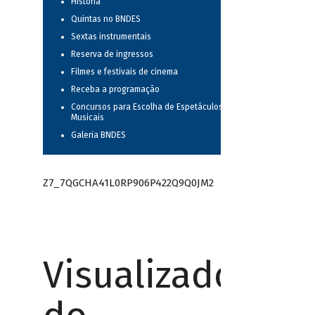
História
Quintas no BNDES
Sextas instrumentais
Reserva de ingressos
Filmes e festivais de cinema
Receba a programação
Concursos para Escolha de Espetáculos
Musicais
Galeria BNDES
Z7_7QGCHA41L0RP906P422Q9Q0JM2
Visualizador