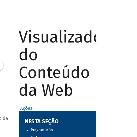
Visualizador
do
Conteúdo
da Web
Ações
o da
NESTA SEÇÃO
Programação