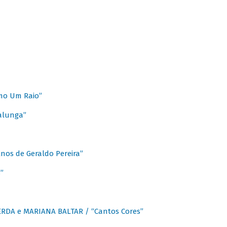
mo Um Raio”
alunga”
os de Geraldo Pereira”
”
CERDA e MARIANA BALTAR / “Cantos Cores”