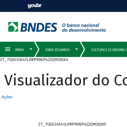
Z7_7QGCHA41L0RP906P422Q9Q0J64
Visualizador do 
Ações
Z7_7QGCHA41L0RP906P422Q9Q0J65