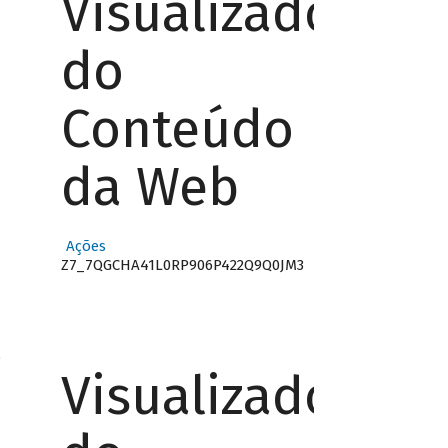
Visualizador
do
Conteúdo
da Web
Ações
Z7_7QGCHA41L0RP906P422Q9Q0JM3
o
Visualizador