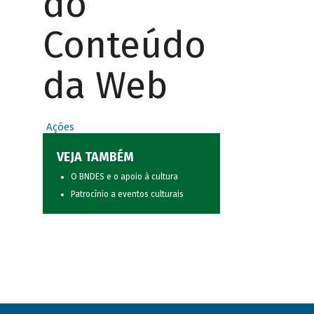
do
Conteúdo
da Web
Ações
VEJA TAMBÉM
O BNDES e o apoio à cultura
Patrocínio a eventos culturais