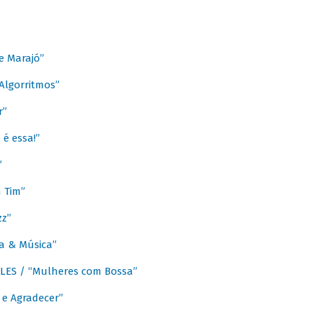
e Marajó”
lgorritmos”
r”
é essa!”
”
m Tim”
zz”
a & Música”
LES / “Mulheres com Bossa”
e Agradecer”