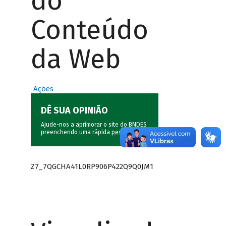
do
Conteúdo
da Web
Ações
DÊ SUA OPINIÃO
Ajude-nos a aprimorar o site do BNDES
preenchendo uma rápida
pesquisa
.
Z7_7QGCHA41L0RP906P422Q9Q0JM1