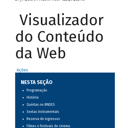
Visualizador
do Conteúdo
da Web
Ações
NESTA SEÇÃO
Programação
História
Quintas no BNDES
Sextas instrumentais
Reserva de ingressos
Filmes e festivais de cinema