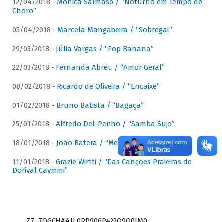
12/04/2018 -
Mônica Salmaso / “Noturno em Tempo de
Choro”
05/04/2018 -
Marcela Mangabeira / “Sobregal”
29/03/2018 -
Júlia Vargas / “Pop Banana”
22/03/2018 -
Fernanda Abreu / “Amor Geral”
08/02/2018 -
Ricardo de Oliveira / “Encaixe”
01/02/2018 -
Bruno Batista / “Bagaça”
25/01/2018 -
Alfredo Del-Penho / “Samba Sujo”
18/01/2018 -
João Batera / “Meu Pandeiro”
11/01/2018 -
Grazie Wirtti / “Das Canções Praieiras de
Dorival Caymmi”
Z7_7QGCHA41L0RP906P422Q9Q0JM0