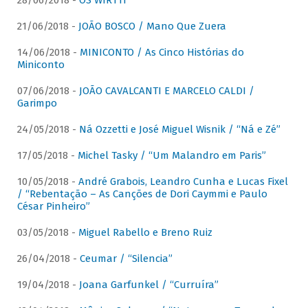
28/06/2018 -
OS WIRTTI
21/06/2018 -
JOÃO BOSCO / Mano Que Zuera
14/06/2018 -
MINICONTO / As Cinco Histórias do
Miniconto
07/06/2018 -
JOÃO CAVALCANTI E MARCELO CALDI /
Garimpo
24/05/2018 -
Ná Ozzetti e José Miguel Wisnik / “Ná e Zé”
17/05/2018 -
Michel Tasky / “Um Malandro em Paris”
10/05/2018 -
André Grabois, Leandro Cunha e Lucas Fixel
/ “Rebentação – As Canções de Dori Caymmi e Paulo
César Pinheiro”
03/05/2018 -
Miguel Rabello e Breno Ruiz
26/04/2018 -
Ceumar / “Silencia”
19/04/2018 -
Joana Garfunkel / “Curruíra”