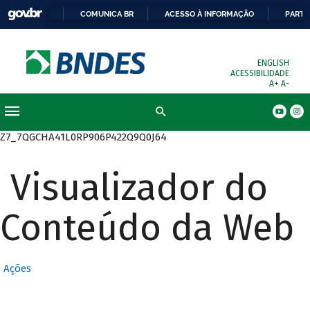
COMUNICA BR
ACESSO À INFORMAÇÃO
PARTI
ENGLISH
ACESSIBILIDADE
A+
A-
Busca
Z7_7QGCHA41L0RP906P422Q9Q0J64
Visualizador do
Conteúdo da Web
Ações