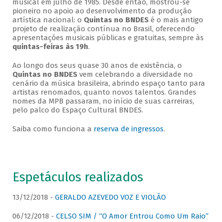
musical em julho de 1985. Desde então, mostrou-se
pioneiro no apoio ao desenvolvimento da produção
artística nacional: o
Quintas no BNDES
é o mais antigo
projeto de realização contínua no Brasil, oferecendo
apresentações musicais públicas e gratuitas, sempre às
quintas-feiras às 19h
.
Ao longo dos seus quase 30 anos de existência, o
Quintas no BNDES
vem celebrando a diversidade no
cenário da música brasileira, abrindo espaço tanto para
artistas renomados, quanto novos talentos. Grandes
nomes da MPB passaram, no início de suas carreiras,
pelo palco do Espaço Cultural BNDES.
Saiba como funciona a
reserva de ingressos
.
Espetáculos realizados
13/12/2018 -
GERALDO AZEVEDO VOZ E VIOLÃO
06/12/2018 -
CELSO SIM / “O Amor Entrou Como Um Raio”