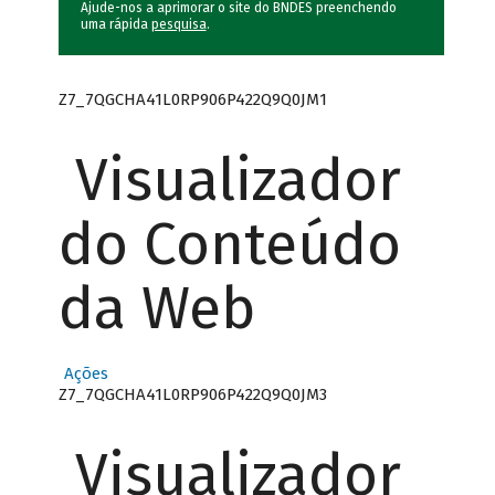
Ajude-nos a aprimorar o site do BNDES preenchendo
uma rápida
pesquisa
.
Z7_7QGCHA41L0RP906P422Q9Q0JM1
Visualizador
do Conteúdo
da Web
Ações
Z7_7QGCHA41L0RP906P422Q9Q0JM3
Visualizador