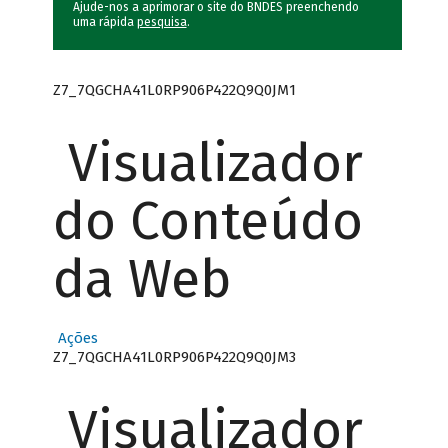
Ajude-nos a aprimorar o site do BNDES preenchendo
uma rápida
pesquisa
.
Z7_7QGCHA41L0RP906P422Q9Q0JM1
Visualizador
do Conteúdo
da Web
Ações
Z7_7QGCHA41L0RP906P422Q9Q0JM3
Visualizador