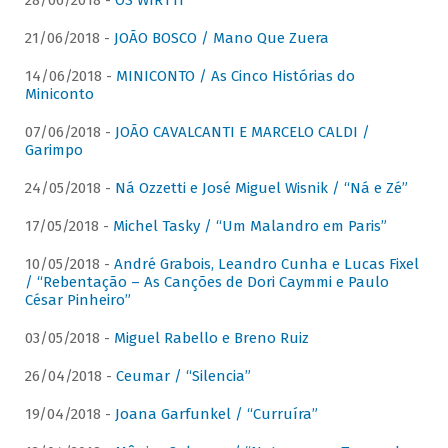
28/06/2018 -
OS WIRTTI
21/06/2018 -
JOÃO BOSCO / Mano Que Zuera
14/06/2018 -
MINICONTO / As Cinco Histórias do
Miniconto
07/06/2018 -
JOÃO CAVALCANTI E MARCELO CALDI /
Garimpo
24/05/2018 -
Ná Ozzetti e José Miguel Wisnik / “Ná e Zé”
17/05/2018 -
Michel Tasky / “Um Malandro em Paris”
10/05/2018 -
André Grabois, Leandro Cunha e Lucas Fixel
/ “Rebentação – As Canções de Dori Caymmi e Paulo
César Pinheiro”
03/05/2018 -
Miguel Rabello e Breno Ruiz
26/04/2018 -
Ceumar / “Silencia”
19/04/2018 -
Joana Garfunkel / “Curruíra”