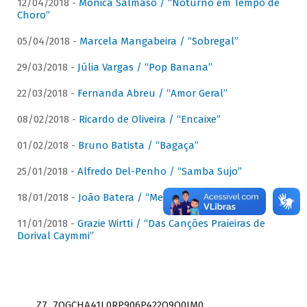
12/04/2018 -
Mônica Salmaso / “Noturno em Tempo de
Choro”
05/04/2018 -
Marcela Mangabeira / “Sobregal”
29/03/2018 -
Júlia Vargas / “Pop Banana”
22/03/2018 -
Fernanda Abreu / “Amor Geral”
08/02/2018 -
Ricardo de Oliveira / “Encaixe”
01/02/2018 -
Bruno Batista / “Bagaça”
25/01/2018 -
Alfredo Del-Penho / “Samba Sujo”
18/01/2018 -
João Batera / “Meu Pandeiro”
11/01/2018 -
Grazie Wirtti / “Das Canções Praieiras de
Dorival Caymmi”
Z7_7QGCHA41L0RP906P422Q9Q0JM0