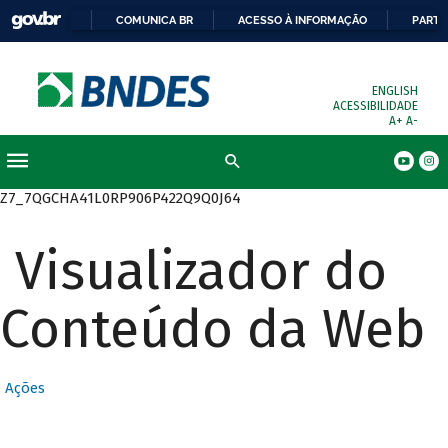
COMUNICA BR
ACESSO À INFORMAÇÃO
PARTI
ENGLISH
ACESSIBILIDADE
A+
A-
Busca
Z7_7QGCHA41L0RP906P422Q9Q0J64
Visualizador do
Conteúdo da Web
Ações