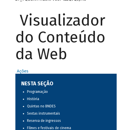
Visualizador
do Conteúdo
da Web
Ações
NESTA SEÇÃO
Programação
História
Quintas no BNDES
Sextas instrumentais
Reserva de ingressos
Filmes e festivais de cinema