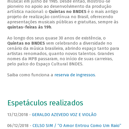
musical em julho de 1985. Desde então, mostrou-se
pioneiro no apoio ao desenvolvimento da produção
artística nacional: o
Quintas no BNDES
é o mais antigo
projeto de realização contínua no Brasil, oferecendo
apresentações musicais públicas e gratuitas, sempre às
quintas-feiras às 19h
.
Ao longo dos seus quase 30 anos de existência, o
Quintas no BNDES
vem celebrando a diversidade no
cenário da música brasileira, abrindo espaço tanto para
artistas renomados, quanto novos talentos. Grandes
nomes da MPB passaram, no início de suas carreiras,
pelo palco do Espaço Cultural BNDES.
Saiba como funciona a
reserva de ingressos
.
Espetáculos realizados
13/12/2018 -
GERALDO AZEVEDO VOZ E VIOLÃO
06/12/2018 -
CELSO SIM / “O Amor Entrou Como Um Raio”