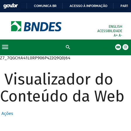
COMUNICA BR
ACESSO À INFORMAÇÃO
PARTI
ENGLISH
ACESSIBILIDADE
A+
A-
Busca
Z7_7QGCHA41L0RP906P422Q9Q0J64
Visualizador do
Conteúdo da Web
Ações