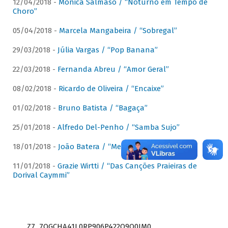
12/04/2018 -
Mônica Salmaso / “Noturno em Tempo de
Choro”
05/04/2018 -
Marcela Mangabeira / “Sobregal”
29/03/2018 -
Júlia Vargas / “Pop Banana”
22/03/2018 -
Fernanda Abreu / “Amor Geral”
08/02/2018 -
Ricardo de Oliveira / “Encaixe”
01/02/2018 -
Bruno Batista / “Bagaça”
25/01/2018 -
Alfredo Del-Penho / “Samba Sujo”
18/01/2018 -
João Batera / “Meu Pandeiro”
11/01/2018 -
Grazie Wirtti / “Das Canções Praieiras de
Dorival Caymmi”
Z7_7QGCHA41L0RP906P422Q9Q0JM0