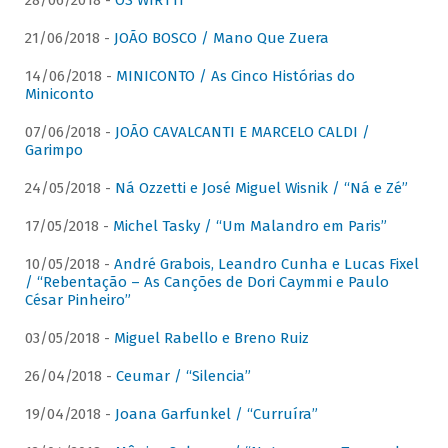
28/06/2018 -
OS WIRTTI
21/06/2018 -
JOÃO BOSCO / Mano Que Zuera
14/06/2018 -
MINICONTO / As Cinco Histórias do
Miniconto
07/06/2018 -
JOÃO CAVALCANTI E MARCELO CALDI /
Garimpo
24/05/2018 -
Ná Ozzetti e José Miguel Wisnik / “Ná e Zé”
17/05/2018 -
Michel Tasky / “Um Malandro em Paris”
10/05/2018 -
André Grabois, Leandro Cunha e Lucas Fixel
/ “Rebentação – As Canções de Dori Caymmi e Paulo
César Pinheiro”
03/05/2018 -
Miguel Rabello e Breno Ruiz
26/04/2018 -
Ceumar / “Silencia”
19/04/2018 -
Joana Garfunkel / “Curruíra”