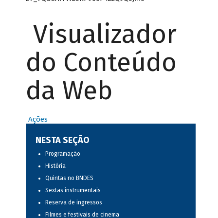
Visualizador
do Conteúdo
da Web
Ações
NESTA SEÇÃO
Programação
História
Quintas no BNDES
Sextas instrumentais
Reserva de ingressos
Filmes e festivais de cinema