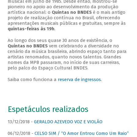
musical em julho de 1985. Desde então, mostrou-se
pioneiro no apoio ao desenvolvimento da produção
artística nacional: o
Quintas no BNDES
é o mais antigo
projeto de realização contínua no Brasil, oferecendo
apresentações musicais públicas e gratuitas, sempre às
quintas-feiras às 19h
.
Ao longo dos seus quase 30 anos de existência, o
Quintas no BNDES
vem celebrando a diversidade no
cenário da música brasileira, abrindo espaço tanto para
artistas renomados, quanto novos talentos. Grandes
nomes da MPB passaram, no início de suas carreiras,
pelo palco do Espaço Cultural BNDES.
Saiba como funciona a
reserva de ingressos
.
Espetáculos realizados
13/12/2018 -
GERALDO AZEVEDO VOZ E VIOLÃO
06/12/2018 -
CELSO SIM / “O Amor Entrou Como Um Raio”