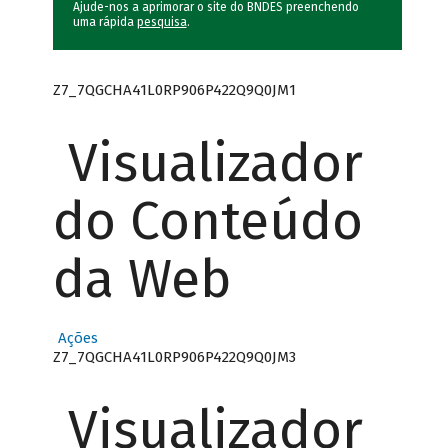
Ajude-nos a aprimorar o site do BNDES preenchendo
uma rápida
pesquisa
.
Z7_7QGCHA41L0RP906P422Q9Q0JM1
Visualizador
do Conteúdo
da Web
Ações
Z7_7QGCHA41L0RP906P422Q9Q0JM3
Visualizador