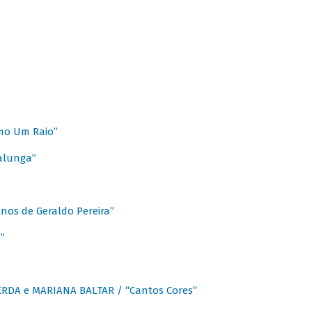
mo Um Raio”
alunga”
os de Geraldo Pereira”
”
CERDA e MARIANA BALTAR / “Cantos Cores”