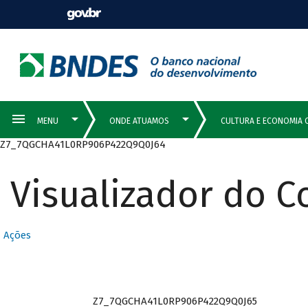
Z7_7QGCHA41L0RP906P422Q9Q0J64
Visualizador do 
Ações
Z7_7QGCHA41L0RP906P422Q9Q0J65