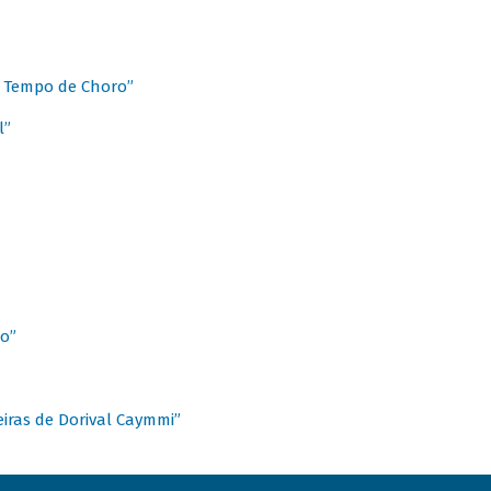
 Tempo de Choro”
l”
o”
ieiras de Dorival Caymmi”