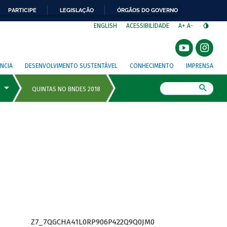
PARTICIPE
LEGISLAÇÃO
ÓRGÃOS DO GOVERNO
⁣
ENGLISH
ACESSIBILIDADE
A+
A-
NCIA
DESENVOLVIMENTO SUSTENTÁVEL
CONHECIMENTO
IMPRENSA
Busca
Z7_7QGCHA41L0RP906P422Q9Q0JM0