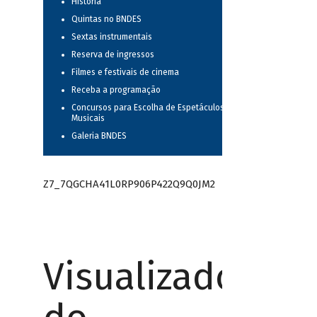
História
Quintas no BNDES
Sextas instrumentais
Reserva de ingressos
Filmes e festivais de cinema
Receba a programação
Concursos para Escolha de Espetáculos
Musicais
Galeria BNDES
Z7_7QGCHA41L0RP906P422Q9Q0JM2
Visualizador