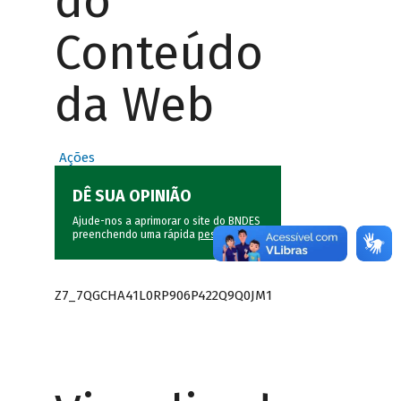
do
Conteúdo
da Web
Ações
DÊ SUA OPINIÃO
Ajude-nos a aprimorar o site do BNDES
preenchendo uma rápida
pesquisa
.
Z7_7QGCHA41L0RP906P422Q9Q0JM1