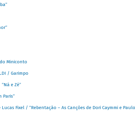
ba”
mor”
 do Miniconto
LDI / Garimpo
/ “Ná e Zé”
 Paris”
 Lucas Fixel / “Rebentação – As Canções de Dori Caymmi e Paul