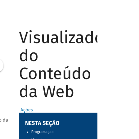
Visualizador
do
Conteúdo
da Web
Ações
o da
NESTA SEÇÃO
Programação