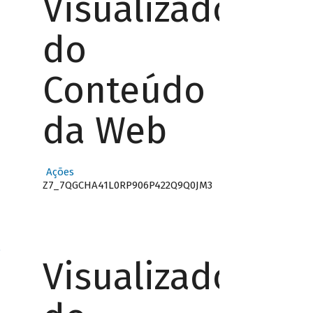
Visualizador
do
Conteúdo
da Web
Ações
Z7_7QGCHA41L0RP906P422Q9Q0JM3
o
Visualizador