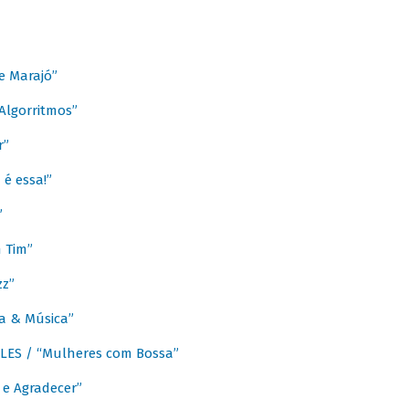
e Marajó”
lgorritmos”
r”
é essa!”
”
m Tim”
zz”
a & Música”
LES / “Mulheres com Bossa”
e Agradecer”