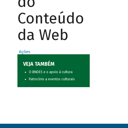
do
Conteúdo
da Web
Ações
VEJA TAMBÉM
O BNDES e o apoio à cultura
Patrocínio a eventos culturais