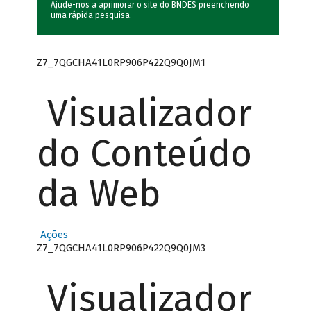
Ajude-nos a aprimorar o site do BNDES preenchendo
uma rápida
pesquisa
.
Z7_7QGCHA41L0RP906P422Q9Q0JM1
Visualizador
do Conteúdo
da Web
Ações
Z7_7QGCHA41L0RP906P422Q9Q0JM3
Visualizador