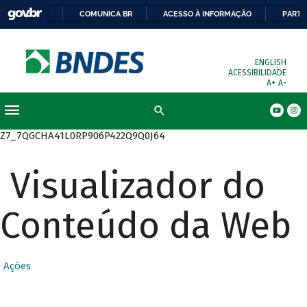
COMUNICA BR
ACESSO À INFORMAÇÃO
PARTI
ENGLISH
ACESSIBILIDADE
A+
A-
Busca
Z7_7QGCHA41L0RP906P422Q9Q0J64
Visualizador do
Conteúdo da Web
Ações