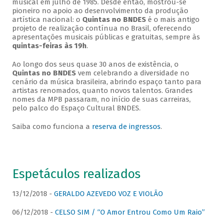
musical em julho de 1985. Desde então, mostrou-se
pioneiro no apoio ao desenvolvimento da produção
artística nacional: o
Quintas no BNDES
é o mais antigo
projeto de realização contínua no Brasil, oferecendo
apresentações musicais públicas e gratuitas, sempre às
quintas-feiras às 19h
.
Ao longo dos seus quase 30 anos de existência, o
Quintas no BNDES
vem celebrando a diversidade no
cenário da música brasileira, abrindo espaço tanto para
artistas renomados, quanto novos talentos. Grandes
nomes da MPB passaram, no início de suas carreiras,
pelo palco do Espaço Cultural BNDES.
Saiba como funciona a
reserva de ingressos
.
Espetáculos realizados
13/12/2018 -
GERALDO AZEVEDO VOZ E VIOLÃO
06/12/2018 -
CELSO SIM / “O Amor Entrou Como Um Raio”