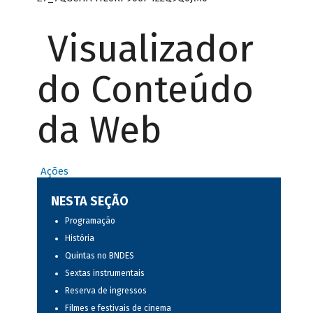
Visualizador
do Conteúdo
da Web
Ações
NESTA SEÇÃO
Programação
História
Quintas no BNDES
Sextas instrumentais
Reserva de ingressos
Filmes e festivais de cinema