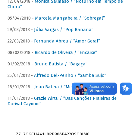
12/04/2018 -
Mônica Salmaso / “Noturno em Tempo de
Choro”
05/04/2018 -
Marcela Mangabeira / “Sobregal”
29/03/2018 -
Júlia Vargas / “Pop Banana”
22/03/2018 -
Fernanda Abreu / “Amor Geral”
08/02/2018 -
Ricardo de Oliveira / “Encaixe”
01/02/2018 -
Bruno Batista / “Bagaça”
25/01/2018 -
Alfredo Del-Penho / “Samba Sujo”
18/01/2018 -
João Batera / “Meu Pandeiro”
11/01/2018 -
Grazie Wirtti / “Das Canções Praieiras de
Dorival Caymmi”
Z7_7QGCHA41L0RP906P422Q9Q0JM0