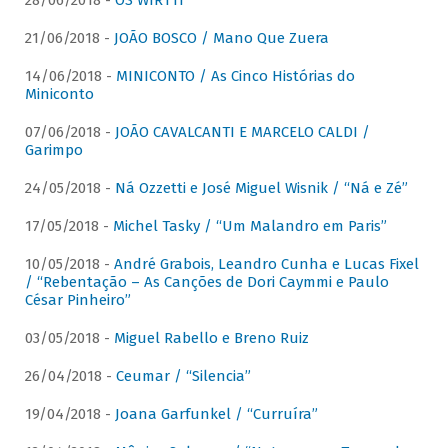
28/06/2018 -
OS WIRTTI
21/06/2018 -
JOÃO BOSCO / Mano Que Zuera
14/06/2018 -
MINICONTO / As Cinco Histórias do
Miniconto
07/06/2018 -
JOÃO CAVALCANTI E MARCELO CALDI /
Garimpo
24/05/2018 -
Ná Ozzetti e José Miguel Wisnik / “Ná e Zé”
17/05/2018 -
Michel Tasky / “Um Malandro em Paris”
10/05/2018 -
André Grabois, Leandro Cunha e Lucas Fixel
/ “Rebentação – As Canções de Dori Caymmi e Paulo
César Pinheiro”
03/05/2018 -
Miguel Rabello e Breno Ruiz
26/04/2018 -
Ceumar / “Silencia”
19/04/2018 -
Joana Garfunkel / “Curruíra”