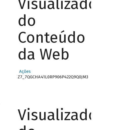
Visualizador
do
Conteúdo
da Web
Ações
Z7_7QGCHA41L0RP906P422Q9Q0JM3
o
Visualizador