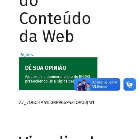
do
Conteúdo
da Web
Ações
DÊ SUA OPINIÃO
Ajude-nos a aprimorar o site do BNDES
preenchendo uma rápida
pesquisa
.
Z7_7QGCHA41L0RP906P422Q9Q0JM1