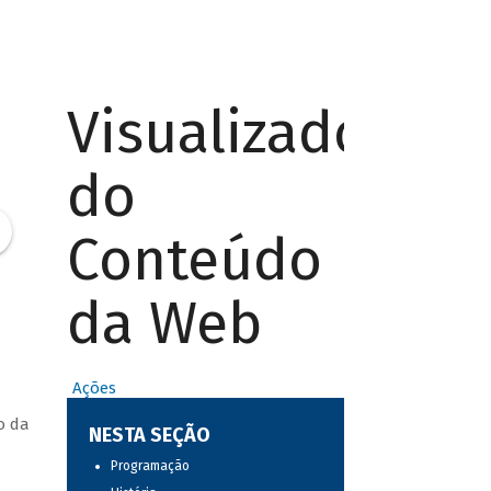
Visualizador
do
Conteúdo
da Web
Ações
o da
NESTA SEÇÃO
Programação