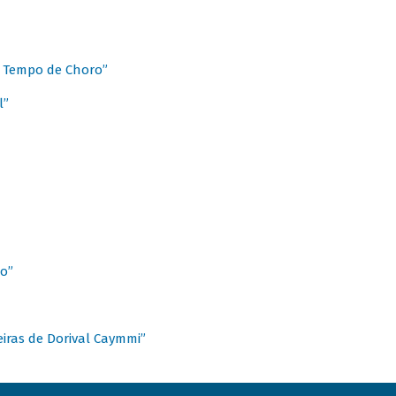
 Tempo de Choro”
l”
o”
ieiras de Dorival Caymmi”