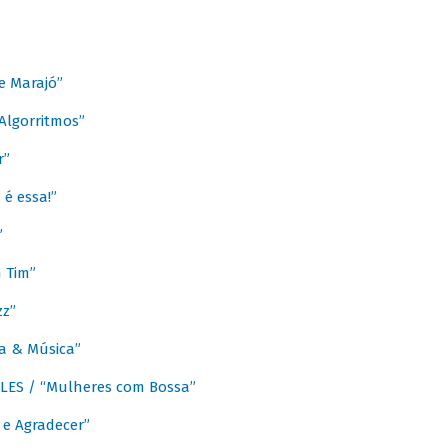
e Marajó”
lgorritmos”
r”
é essa!”
”
m Tim”
zz”
a & Música”
LES / “Mulheres com Bossa”
e Agradecer”