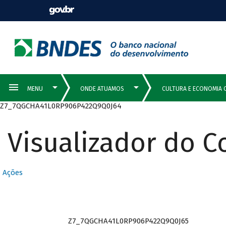
Z7_7QGCHA41L0RP906P422Q9Q0J64
Visualizador do 
Ações
Z7_7QGCHA41L0RP906P422Q9Q0J65