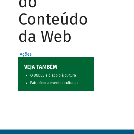
do
Conteúdo
da Web
Ações
VEJA TAMBÉM
O BNDES e o apoio à cultura
Patrocínio a eventos culturais