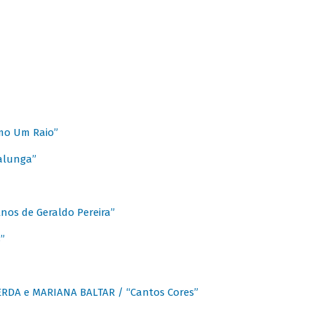
mo Um Raio”
alunga”
os de Geraldo Pereira”
”
CERDA e MARIANA BALTAR / “Cantos Cores”