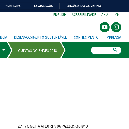
PARTICIPE
LEGISLAÇÃO
ÓRGÃOS DO GOVERNO
⁣
ENGLISH
ACESSIBILIDADE
A+
A-
NCIA
DESENVOLVIMENTO SUSTENTÁVEL
CONHECIMENTO
IMPRENSA
Busca
Z7_7QGCHA41L0RP906P422Q9Q0JM0