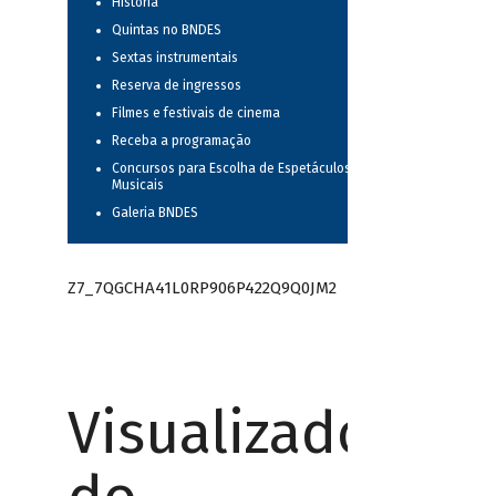
História
Quintas no BNDES
Sextas instrumentais
Reserva de ingressos
Filmes e festivais de cinema
Receba a programação
Concursos para Escolha de Espetáculos
Musicais
Galeria BNDES
Z7_7QGCHA41L0RP906P422Q9Q0JM2
Visualizador