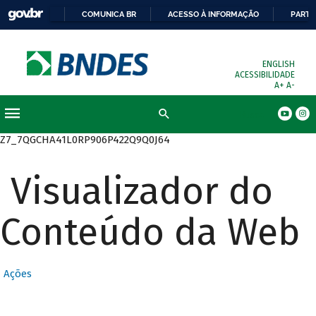
COMUNICA BR
ACESSO À INFORMAÇÃO
PARTI
ENGLISH
ACESSIBILIDADE
A+
A-
Busca
Z7_7QGCHA41L0RP906P422Q9Q0J64
Visualizador do
Conteúdo da Web
Ações