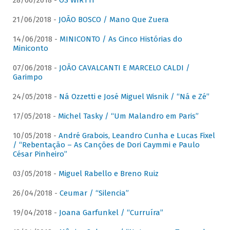
28/06/2018 -
OS WIRTTI
21/06/2018 -
JOÃO BOSCO / Mano Que Zuera
14/06/2018 -
MINICONTO / As Cinco Histórias do
Miniconto
07/06/2018 -
JOÃO CAVALCANTI E MARCELO CALDI /
Garimpo
24/05/2018 -
Ná Ozzetti e José Miguel Wisnik / “Ná e Zé”
17/05/2018 -
Michel Tasky / “Um Malandro em Paris”
10/05/2018 -
André Grabois, Leandro Cunha e Lucas Fixel
/ “Rebentação – As Canções de Dori Caymmi e Paulo
César Pinheiro”
03/05/2018 -
Miguel Rabello e Breno Ruiz
26/04/2018 -
Ceumar / “Silencia”
19/04/2018 -
Joana Garfunkel / “Curruíra”