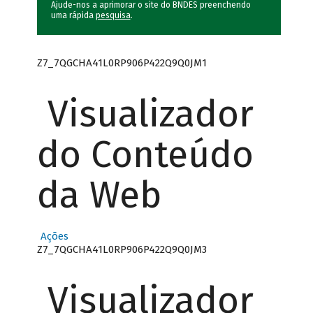
Ajude-nos a aprimorar o site do BNDES preenchendo
uma rápida
pesquisa
.
Z7_7QGCHA41L0RP906P422Q9Q0JM1
Visualizador
do Conteúdo
da Web
Ações
Z7_7QGCHA41L0RP906P422Q9Q0JM3
Visualizador