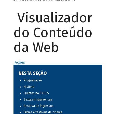
Visualizador
do Conteúdo
da Web
Ações
NESTA SEÇÃO
Programação
História
Quintas no BNDES
Sextas instrumentais
Reserva de ingressos
Filmes e festivais de cinema