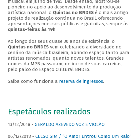
musical em julho de 1985. Desde então, mostrou-se
pioneiro no apoio ao desenvolvimento da produção
artística nacional: o
Quintas no BNDES
é o mais antigo
projeto de realização contínua no Brasil, oferecendo
apresentações musicais públicas e gratuitas, sempre às
quintas-feiras às 19h
.
Ao longo dos seus quase 30 anos de existência, o
Quintas no BNDES
vem celebrando a diversidade no
cenário da música brasileira, abrindo espaço tanto para
artistas renomados, quanto novos talentos. Grandes
nomes da MPB passaram, no início de suas carreiras,
pelo palco do Espaço Cultural BNDES.
Saiba como funciona a
reserva de ingressos
.
Espetáculos realizados
13/12/2018 -
GERALDO AZEVEDO VOZ E VIOLÃO
06/12/2018 -
CELSO SIM / “O Amor Entrou Como Um Raio”