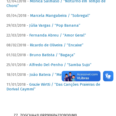
12/04/2018 -
Mônica Salmaso / “Noturno em Tempo de
Choro”
05/04/2018 -
Marcela Mangabeira / “Sobregal”
29/03/2018 -
Júlia Vargas / “Pop Banana”
22/03/2018 -
Fernanda Abreu / “Amor Geral”
08/02/2018 -
Ricardo de Oliveira / “Encaixe”
01/02/2018 -
Bruno Batista / “Bagaça”
25/01/2018 -
Alfredo Del-Penho / “Samba Sujo”
18/01/2018 -
João Batera / “Meu Pandeiro”
11/01/2018 -
Grazie Wirtti / “Das Canções Praieiras de
Dorival Caymmi”
Z7_7QGCHA41L0RP906P422Q9Q0JM0