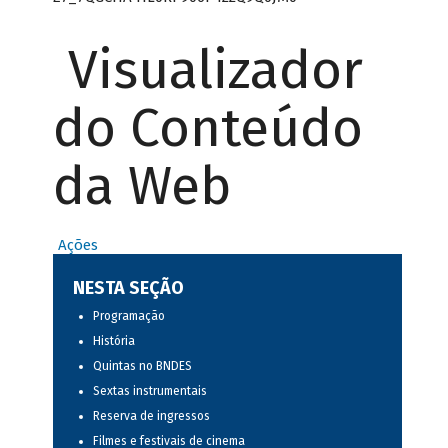
Visualizador
do Conteúdo
da Web
Ações
NESTA SEÇÃO
Programação
História
Quintas no BNDES
Sextas instrumentais
Reserva de ingressos
Filmes e festivais de cinema