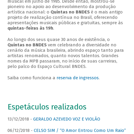
musical em julho de 1985. Desde então, mostrou-se
pioneiro no apoio ao desenvolvimento da produção
artística nacional: o
Quintas no BNDES
é o mais antigo
projeto de realização contínua no Brasil, oferecendo
apresentações musicais públicas e gratuitas, sempre às
quintas-feiras às 19h
.
Ao longo dos seus quase 30 anos de existência, o
Quintas no BNDES
vem celebrando a diversidade no
cenário da música brasileira, abrindo espaço tanto para
artistas renomados, quanto novos talentos. Grandes
nomes da MPB passaram, no início de suas carreiras,
pelo palco do Espaço Cultural BNDES.
Saiba como funciona a
reserva de ingressos
.
Espetáculos realizados
13/12/2018 -
GERALDO AZEVEDO VOZ E VIOLÃO
06/12/2018 -
CELSO SIM / “O Amor Entrou Como Um Raio”