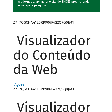
Ajude-nos a aprimorar o site do BNDES preenchendo
uma rápida
pesquisa
.
Z7_7QGCHA41L0RP906P422Q9Q0JM1
Visualizador
do Conteúdo
da Web
Ações
Z7_7QGCHA41L0RP906P422Q9Q0JM3
Visualizador