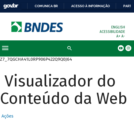
COMUNICA BR
ACESSO À INFORMAÇÃO
PARTI
ENGLISH
ACESSIBILIDADE
A+
A-
Busca
Z7_7QGCHA41L0RP906P422Q9Q0J64
Visualizador do
Conteúdo da Web
Ações