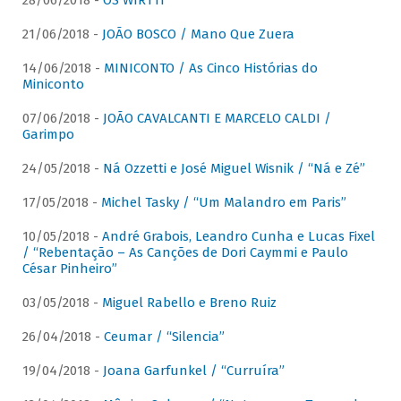
28/06/2018 -
OS WIRTTI
21/06/2018 -
JOÃO BOSCO / Mano Que Zuera
14/06/2018 -
MINICONTO / As Cinco Histórias do
Miniconto
07/06/2018 -
JOÃO CAVALCANTI E MARCELO CALDI /
Garimpo
24/05/2018 -
Ná Ozzetti e José Miguel Wisnik / “Ná e Zé”
17/05/2018 -
Michel Tasky / “Um Malandro em Paris”
10/05/2018 -
André Grabois, Leandro Cunha e Lucas Fixel
/ “Rebentação – As Canções de Dori Caymmi e Paulo
César Pinheiro”
03/05/2018 -
Miguel Rabello e Breno Ruiz
26/04/2018 -
Ceumar / “Silencia”
19/04/2018 -
Joana Garfunkel / “Curruíra”