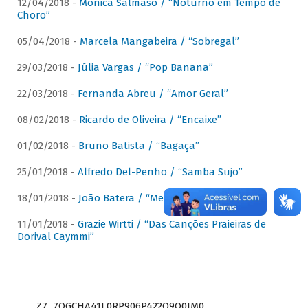
12/04/2018 -
Mônica Salmaso / “Noturno em Tempo de
Choro”
05/04/2018 -
Marcela Mangabeira / “Sobregal”
29/03/2018 -
Júlia Vargas / “Pop Banana”
22/03/2018 -
Fernanda Abreu / “Amor Geral”
08/02/2018 -
Ricardo de Oliveira / “Encaixe”
01/02/2018 -
Bruno Batista / “Bagaça”
25/01/2018 -
Alfredo Del-Penho / “Samba Sujo”
18/01/2018 -
João Batera / “Meu Pandeiro”
11/01/2018 -
Grazie Wirtti / “Das Canções Praieiras de
Dorival Caymmi”
Z7_7QGCHA41L0RP906P422Q9Q0JM0