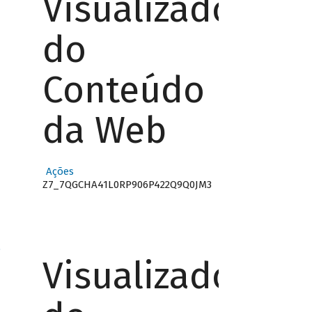
Visualizador
do
Conteúdo
da Web
Ações
Z7_7QGCHA41L0RP906P422Q9Q0JM3
o
Visualizador