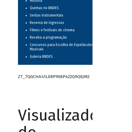
História
Quintas no BNDES
Sextas instrumentais
Reserva de ingressos
Filmes e festivais de cinema
Receba a programação
Concursos para Escolha de Espetáculos
Musicais
Galeria BNDES
Z7_7QGCHA41L0RP906P422Q9Q0JM2
Visualizador