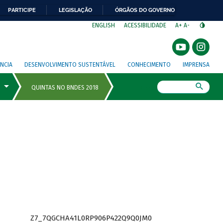
PARTICIPE
LEGISLAÇÃO
ÓRGÃOS DO GOVERNO
⁣
ENGLISH
ACESSIBILIDADE
A+
A-
NCIA
DESENVOLVIMENTO SUSTENTÁVEL
CONHECIMENTO
IMPRENSA
Busca
Z7_7QGCHA41L0RP906P422Q9Q0JM0