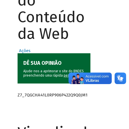
do
Conteúdo
da Web
Ações
DÊ SUA OPINIÃO
Ajude-nos a aprimorar o site do BNDES
preenchendo uma rápida
pesquisa
.
Z7_7QGCHA41L0RP906P422Q9Q0JM1