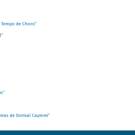
 Tempo de Choro”
l”
o”
ieiras de Dorival Caymmi”