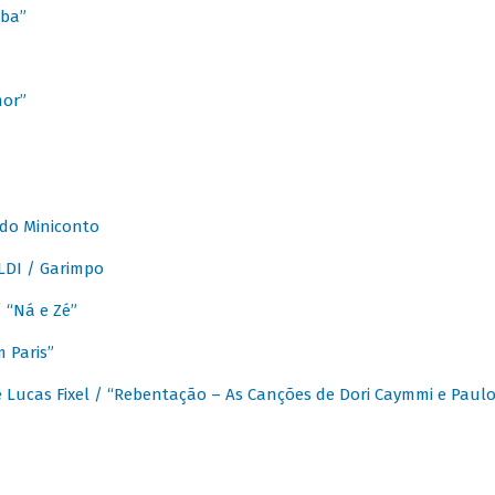
ba”
mor”
 do Miniconto
LDI / Garimpo
/ “Ná e Zé”
 Paris”
 Lucas Fixel / “Rebentação – As Canções de Dori Caymmi e Paul