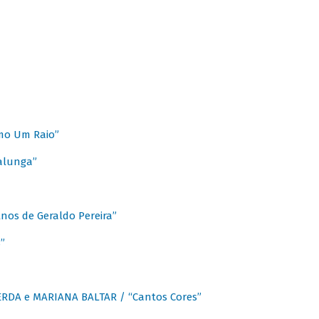
mo Um Raio”
alunga”
os de Geraldo Pereira”
”
CERDA e MARIANA BALTAR / “Cantos Cores”