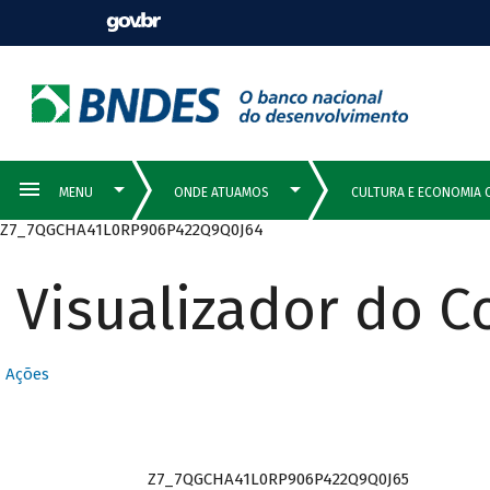
Z7_7QGCHA41L0RP906P422Q9Q0J64
Visualizador do 
Ações
Z7_7QGCHA41L0RP906P422Q9Q0J65