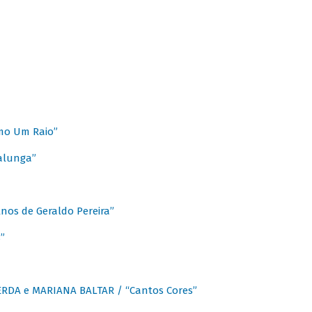
mo Um Raio”
alunga”
os de Geraldo Pereira”
”
CERDA e MARIANA BALTAR / “Cantos Cores”