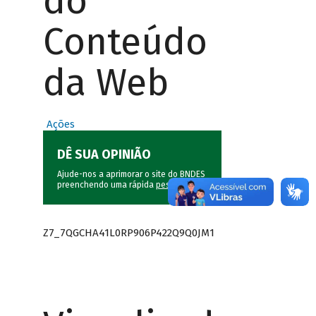
do
Conteúdo
da Web
Ações
DÊ SUA OPINIÃO
Ajude-nos a aprimorar o site do BNDES
preenchendo uma rápida
pesquisa
.
Z7_7QGCHA41L0RP906P422Q9Q0JM1