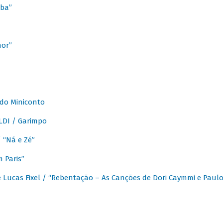
ba”
mor”
 do Miniconto
LDI / Garimpo
/ “Ná e Zé”
 Paris”
 Lucas Fixel / “Rebentação – As Canções de Dori Caymmi e Paul