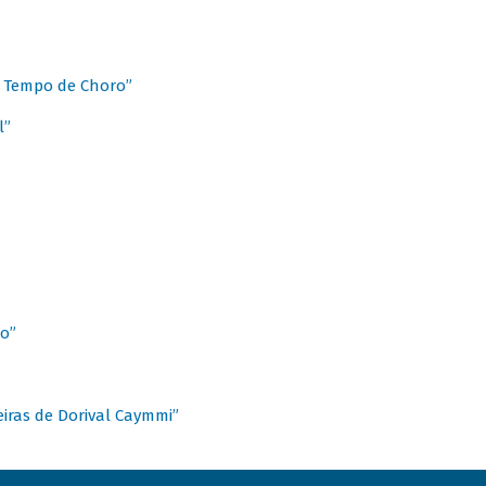
 Tempo de Choro”
l”
o”
ieiras de Dorival Caymmi”