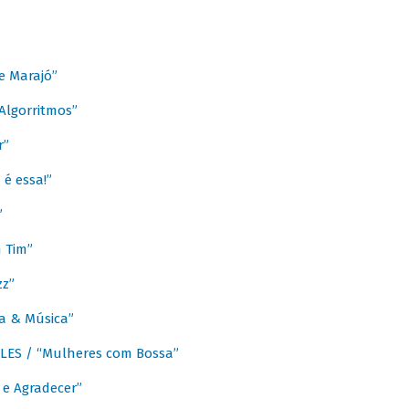
e Marajó”
lgorritmos”
r”
é essa!”
”
m Tim”
zz”
a & Música”
LES / “Mulheres com Bossa”
e Agradecer”