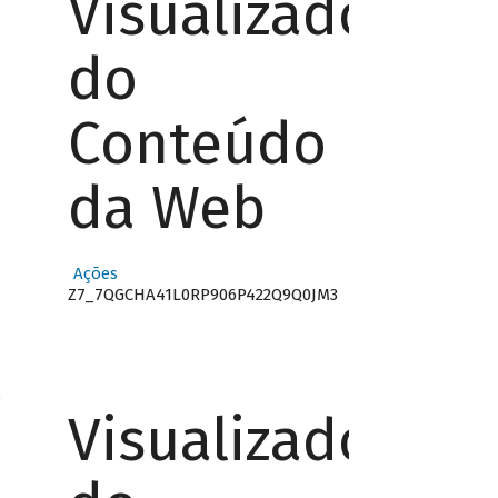
Visualizador
do
Conteúdo
da Web
Ações
Z7_7QGCHA41L0RP906P422Q9Q0JM3
o
Visualizador