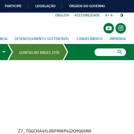
PARTICIPE
LEGISLAÇÃO
ÓRGÃOS DO GOVERNO
⁣
ENGLISH
ACESSIBILIDADE
A+
A-
NCIA
DESENVOLVIMENTO SUSTENTÁVEL
CONHECIMENTO
IMPRENSA
Busca
Z7_7QGCHA41L0RP906P422Q9Q0JM0