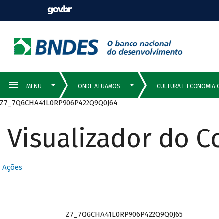
Z7_7QGCHA41L0RP906P422Q9Q0J64
Visualizador do 
Ações
Z7_7QGCHA41L0RP906P422Q9Q0J65