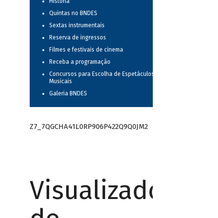
História
Quintas no BNDES
Sextas instrumentais
Reserva de ingressos
Filmes e festivais de cinema
Receba a programação
Concursos para Escolha de Espetáculos
Musicais
Galeria BNDES
Z7_7QGCHA41L0RP906P422Q9Q0JM2
Visualizador