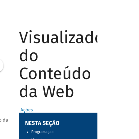
Visualizador
do
Conteúdo
da Web
Ações
o da
NESTA SEÇÃO
Programação