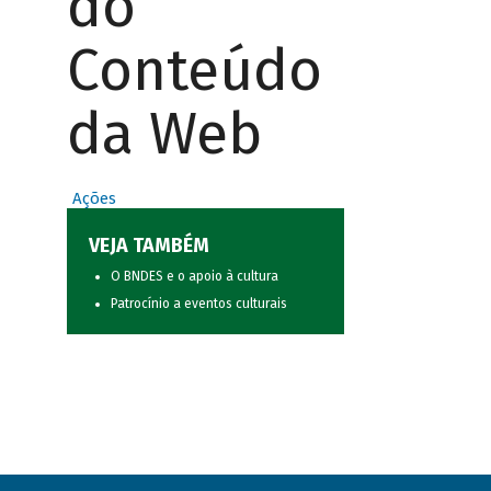
do
Conteúdo
da Web
Ações
VEJA TAMBÉM
O BNDES e o apoio à cultura
Patrocínio a eventos culturais