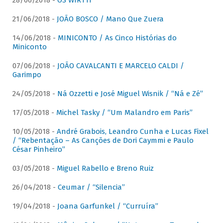
28/06/2018 -
OS WIRTTI
21/06/2018 -
JOÃO BOSCO / Mano Que Zuera
14/06/2018 -
MINICONTO / As Cinco Histórias do
Miniconto
07/06/2018 -
JOÃO CAVALCANTI E MARCELO CALDI /
Garimpo
24/05/2018 -
Ná Ozzetti e José Miguel Wisnik / “Ná e Zé”
17/05/2018 -
Michel Tasky / “Um Malandro em Paris”
10/05/2018 -
André Grabois, Leandro Cunha e Lucas Fixel
/ “Rebentação – As Canções de Dori Caymmi e Paulo
César Pinheiro”
03/05/2018 -
Miguel Rabello e Breno Ruiz
26/04/2018 -
Ceumar / “Silencia”
19/04/2018 -
Joana Garfunkel / “Curruíra”