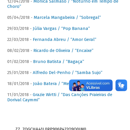
12/04/2018 -
Mônica Salmaso / “Noturno em Tempo de
Choro”
05/04/2018 -
Marcela Mangabeira / “Sobregal”
29/03/2018 -
Júlia Vargas / “Pop Banana”
22/03/2018 -
Fernanda Abreu / “Amor Geral”
08/02/2018 -
Ricardo de Oliveira / “Encaixe”
01/02/2018 -
Bruno Batista / “Bagaça”
25/01/2018 -
Alfredo Del-Penho / “Samba Sujo”
18/01/2018 -
João Batera / “Meu Pandeiro”
11/01/2018 -
Grazie Wirtti / “Das Canções Praieiras de
Dorival Caymmi”
Z7_7QGCHA41L0RP906P422Q9Q0JM0