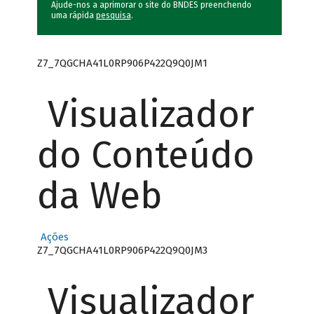
Ajude-nos a aprimorar o site do BNDES preenchendo
uma rápida
pesquisa
.
Z7_7QGCHA41L0RP906P422Q9Q0JM1
Visualizador
do Conteúdo
da Web
Ações
Z7_7QGCHA41L0RP906P422Q9Q0JM3
Visualizador