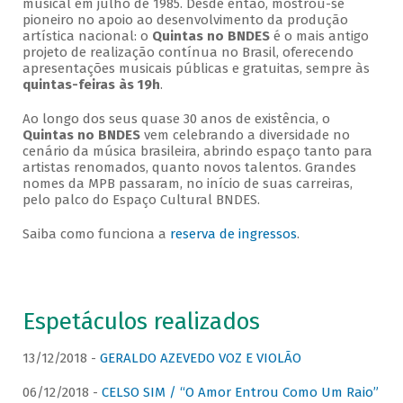
musical em julho de 1985. Desde então, mostrou-se
pioneiro no apoio ao desenvolvimento da produção
artística nacional: o
Quintas no BNDES
é o mais antigo
projeto de realização contínua no Brasil, oferecendo
apresentações musicais públicas e gratuitas, sempre às
quintas-feiras às 19h
.
Ao longo dos seus quase 30 anos de existência, o
Quintas no BNDES
vem celebrando a diversidade no
cenário da música brasileira, abrindo espaço tanto para
artistas renomados, quanto novos talentos. Grandes
nomes da MPB passaram, no início de suas carreiras,
pelo palco do Espaço Cultural BNDES.
Saiba como funciona a
reserva de ingressos
.
Espetáculos realizados
13/12/2018 -
GERALDO AZEVEDO VOZ E VIOLÃO
06/12/2018 -
CELSO SIM / “O Amor Entrou Como Um Raio”