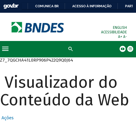
COMUNICA BR
ACESSO À INFORMAÇÃO
PARTI
ENGLISH
ACESSIBILIDADE
A+
A-
Busca
Z7_7QGCHA41L0RP906P422Q9Q0J64
Visualizador do
Conteúdo da Web
Ações