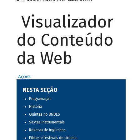
Visualizador
do Conteúdo
da Web
Ações
NESTA SEÇÃO
Programação
História
Quintas no BNDES
Sextas instrumentais
Reserva de ingressos
Filmes e festivais de cinema