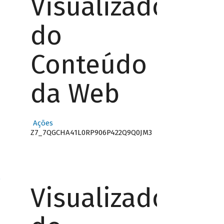
Visualizador
do
Conteúdo
da Web
Ações
Z7_7QGCHA41L0RP906P422Q9Q0JM3
o
Visualizador