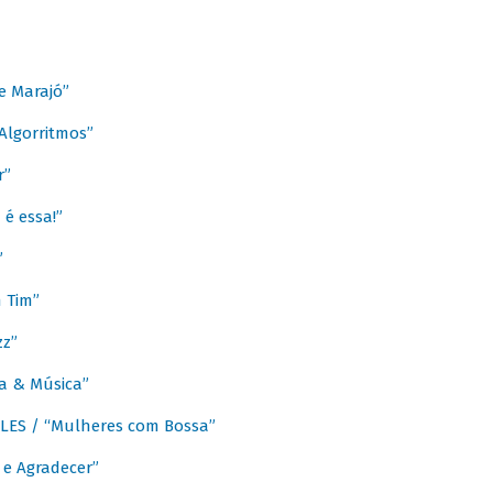
e Marajó”
lgorritmos”
r”
é essa!”
”
m Tim”
zz”
a & Música”
LES / “Mulheres com Bossa”
e Agradecer”