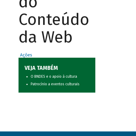
do
Conteúdo
da Web
Ações
VEJA TAMBÉM
O BNDES e o apoio à cultura
Patrocínio a eventos culturais