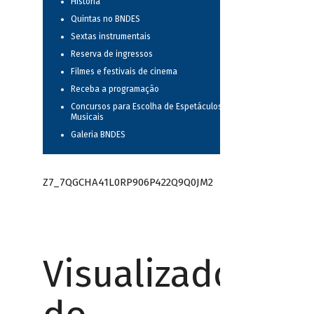
História
Quintas no BNDES
Sextas instrumentais
Reserva de ingressos
Filmes e festivais de cinema
Receba a programação
Concursos para Escolha de Espetáculos
Musicais
Galeria BNDES
Z7_7QGCHA41L0RP906P422Q9Q0JM2
Visualizador