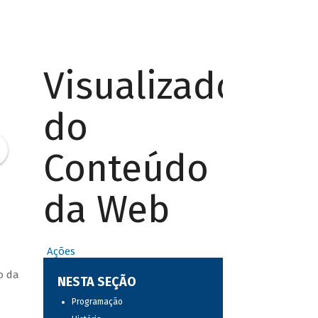
Visualizador
do
Conteúdo
da Web
Ações
o da
NESTA SEÇÃO
Programação