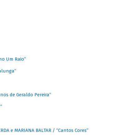
mo Um Raio”
alunga”
os de Geraldo Pereira”
”
CERDA e MARIANA BALTAR / “Cantos Cores”