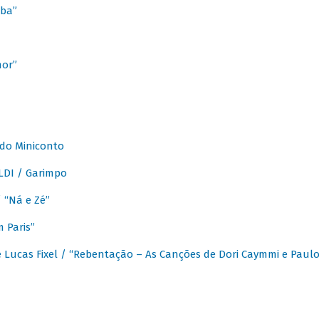
ba”
mor”
 do Miniconto
LDI / Garimpo
/ “Ná e Zé”
 Paris”
 Lucas Fixel / “Rebentação – As Canções de Dori Caymmi e Paul