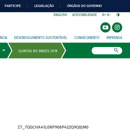
PARTICIPE
LEGISLAÇÃO
ÓRGÃOS DO GOVERNO
⁣
ENGLISH
ACESSIBILIDADE
A+
A-
NCIA
DESENVOLVIMENTO SUSTENTÁVEL
CONHECIMENTO
IMPRENSA
Busca
Z7_7QGCHA41L0RP906P422Q9Q0JM0