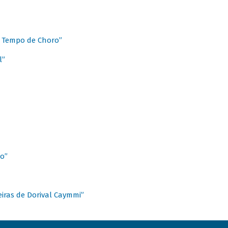
 Tempo de Choro”
l”
o”
ieiras de Dorival Caymmi”