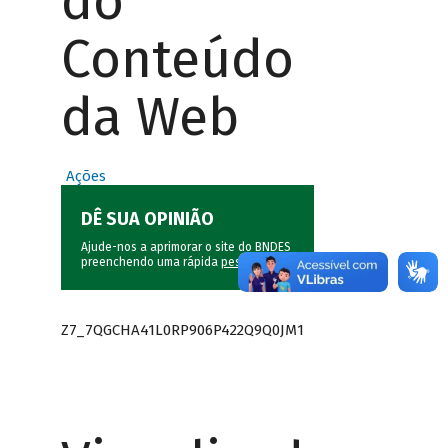
do
Conteúdo
da Web
Ações
DÊ SUA OPINIÃO
Ajude-nos a aprimorar o site do BNDES
preenchendo uma rápida
pesquisa
.
Z7_7QGCHA41L0RP906P422Q9Q0JM1