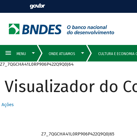
Z7_7QGCHA41L0RP906P422Q9Q0J64
Visualizador do 
Ações
Z7_7QGCHA41L0RP906P422Q9Q0J65