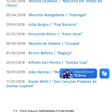
12/04/2018 -
Mônica Salmaso / “Noturno em Tempo de
Choro”
05/04/2018 -
Marcela Mangabeira / “Sobregal”
29/03/2018 -
Júlia Vargas / “Pop Banana”
22/03/2018 -
Fernanda Abreu / “Amor Geral”
08/02/2018 -
Ricardo de Oliveira / “Encaixe”
01/02/2018 -
Bruno Batista / “Bagaça”
25/01/2018 -
Alfredo Del-Penho / “Samba Sujo”
18/01/2018 -
João Batera / “Meu Pandeiro”
11/01/2018 -
Grazie Wirtti / “Das Canções Praieiras de
Dorival Caymmi”
Z7_7QGCHA41L0RP906P422Q9Q0JM0