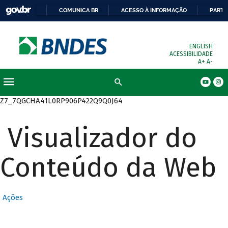
COMUNICA BR
ACESSO À INFORMAÇÃO
PARTI
ENGLISH
ACESSIBILIDADE
A+
A-
Busca
Z7_7QGCHA41L0RP906P422Q9Q0J64
Visualizador do
Conteúdo da Web
Ações