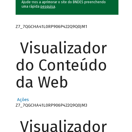
Ajude-nos a aprimorar o site do BNDES preenchendo
uma rápida
pesquisa
.
Z7_7QGCHA41L0RP906P422Q9Q0JM1
Visualizador
do Conteúdo
da Web
Ações
Z7_7QGCHA41L0RP906P422Q9Q0JM3
Visualizador