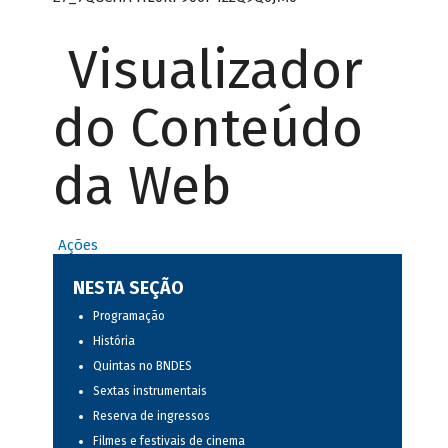
Visualizador
do Conteúdo
da Web
Ações
NESTA SEÇÃO
Programação
História
Quintas no BNDES
Sextas instrumentais
Reserva de ingressos
Filmes e festivais de cinema