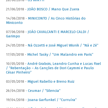
28/06/2018 -
OS WIRTTI
21/06/2018 -
JOÃO BOSCO / Mano Que Zuera
14/06/2018 -
MINICONTO / As Cinco Histórias do
Miniconto
07/06/2018 -
JOÃO CAVALCANTI E MARCELO CALDI /
Garimpo
24/05/2018 -
Ná Ozzetti e José Miguel Wisnik / “Ná e Zé”
17/05/2018 -
Michel Tasky / “Um Malandro em Paris”
10/05/2018 -
André Grabois, Leandro Cunha e Lucas Fixel
/ “Rebentação – As Canções de Dori Caymmi e Paulo
César Pinheiro”
03/05/2018 -
Miguel Rabello e Breno Ruiz
26/04/2018 -
Ceumar / “Silencia”
19/04/2018 -
Joana Garfunkel / “Curruíra”