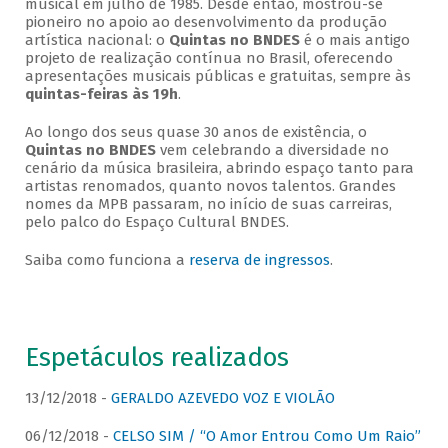
musical em julho de 1985. Desde então, mostrou-se
pioneiro no apoio ao desenvolvimento da produção
artística nacional: o
Quintas no BNDES
é o mais antigo
projeto de realização contínua no Brasil, oferecendo
apresentações musicais públicas e gratuitas, sempre às
quintas-feiras às 19h
.
Ao longo dos seus quase 30 anos de existência, o
Quintas no BNDES
vem celebrando a diversidade no
cenário da música brasileira, abrindo espaço tanto para
artistas renomados, quanto novos talentos. Grandes
nomes da MPB passaram, no início de suas carreiras,
pelo palco do Espaço Cultural BNDES.
Saiba como funciona a
reserva de ingressos
.
Espetáculos realizados
13/12/2018 -
GERALDO AZEVEDO VOZ E VIOLÃO
06/12/2018 -
CELSO SIM / “O Amor Entrou Como Um Raio”