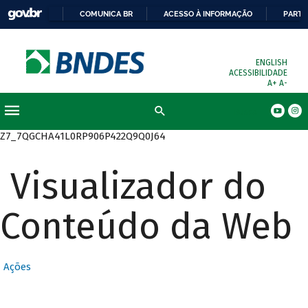
COMUNICA BR
ACESSO À INFORMAÇÃO
PARTI
ENGLISH
ACESSIBILIDADE
A+
A-
Busca
Z7_7QGCHA41L0RP906P422Q9Q0J64
Visualizador do
Conteúdo da Web
Ações