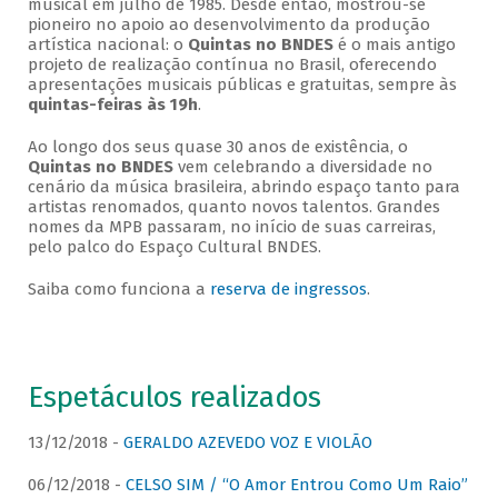
musical em julho de 1985. Desde então, mostrou-se
pioneiro no apoio ao desenvolvimento da produção
artística nacional: o
Quintas no BNDES
é o mais antigo
projeto de realização contínua no Brasil, oferecendo
apresentações musicais públicas e gratuitas, sempre às
quintas-feiras às 19h
.
Ao longo dos seus quase 30 anos de existência, o
Quintas no BNDES
vem celebrando a diversidade no
cenário da música brasileira, abrindo espaço tanto para
artistas renomados, quanto novos talentos. Grandes
nomes da MPB passaram, no início de suas carreiras,
pelo palco do Espaço Cultural BNDES.
Saiba como funciona a
reserva de ingressos
.
Espetáculos realizados
13/12/2018 -
GERALDO AZEVEDO VOZ E VIOLÃO
06/12/2018 -
CELSO SIM / “O Amor Entrou Como Um Raio”