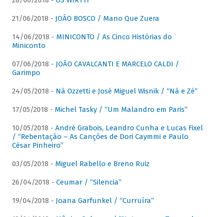
28/06/2018 -
OS WIRTTI
21/06/2018 -
JOÃO BOSCO / Mano Que Zuera
14/06/2018 -
MINICONTO / As Cinco Histórias do
Miniconto
07/06/2018 -
JOÃO CAVALCANTI E MARCELO CALDI /
Garimpo
24/05/2018 -
Ná Ozzetti e José Miguel Wisnik / “Ná e Zé”
17/05/2018 -
Michel Tasky / “Um Malandro em Paris”
10/05/2018 -
André Grabois, Leandro Cunha e Lucas Fixel
/ “Rebentação – As Canções de Dori Caymmi e Paulo
César Pinheiro”
03/05/2018 -
Miguel Rabello e Breno Ruiz
26/04/2018 -
Ceumar / “Silencia”
19/04/2018 -
Joana Garfunkel / “Curruíra”