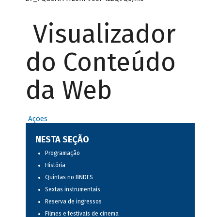
Visualizador
do Conteúdo
da Web
Ações
NESTA SEÇÃO
Programação
História
Quintas no BNDES
Sextas instrumentais
Reserva de ingressos
Filmes e festivais de cinema