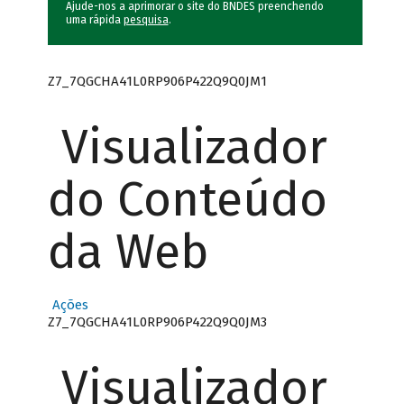
Ajude-nos a aprimorar o site do BNDES preenchendo
uma rápida
pesquisa
.
Z7_7QGCHA41L0RP906P422Q9Q0JM1
Visualizador
do Conteúdo
da Web
Ações
Z7_7QGCHA41L0RP906P422Q9Q0JM3
Visualizador