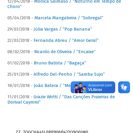
12/04/2018 -
Mônica Salmaso / “Noturno em Tempo de
Choro”
05/04/2018 -
Marcela Mangabeira / “Sobregal”
29/03/2018 -
Júlia Vargas / “Pop Banana”
22/03/2018 -
Fernanda Abreu / “Amor Geral”
08/02/2018 -
Ricardo de Oliveira / “Encaixe”
01/02/2018 -
Bruno Batista / “Bagaça”
25/01/2018 -
Alfredo Del-Penho / “Samba Sujo”
18/01/2018 -
João Batera / “Meu Pandeiro”
11/01/2018 -
Grazie Wirtti / “Das Canções Praieiras de
Dorival Caymmi”
Z7_7QGCHA41L0RP906P422Q9Q0JM0