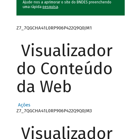
Ajude-nos a aprimorar o site do BNDES preenchendo
uma rápida
pesquisa
.
Z7_7QGCHA41L0RP906P422Q9Q0JM1
Visualizador
do Conteúdo
da Web
Ações
Z7_7QGCHA41L0RP906P422Q9Q0JM3
Visualizador