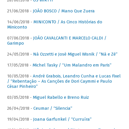
28/06/2018 -
OS WIRTTI
21/06/2018 -
JOÃO BOSCO / Mano Que Zuera
14/06/2018 -
MINICONTO / As Cinco Histórias do
Miniconto
07/06/2018 -
JOÃO CAVALCANTI E MARCELO CALDI /
Garimpo
24/05/2018 -
Ná Ozzetti e José Miguel Wisnik / “Ná e Zé”
17/05/2018 -
Michel Tasky / “Um Malandro em Paris”
10/05/2018 -
André Grabois, Leandro Cunha e Lucas Fixel
/ “Rebentação – As Canções de Dori Caymmi e Paulo
César Pinheiro”
03/05/2018 -
Miguel Rabello e Breno Ruiz
26/04/2018 -
Ceumar / “Silencia”
19/04/2018 -
Joana Garfunkel / “Curruíra”