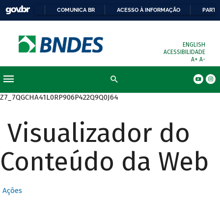
COMUNICA BR
ACESSO À INFORMAÇÃO
PARTI
ENGLISH
ACESSIBILIDADE
A+
A-
Busca
Z7_7QGCHA41L0RP906P422Q9Q0J64
Visualizador do
Conteúdo da Web
Ações