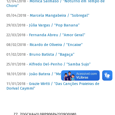
12/04/2018 -
Mônica Salmaso / “Noturno em Tempo de
Choro”
05/04/2018 -
Marcela Mangabeira / “Sobregal”
29/03/2018 -
Júlia Vargas / “Pop Banana”
22/03/2018 -
Fernanda Abreu / “Amor Geral”
08/02/2018 -
Ricardo de Oliveira / “Encaixe”
01/02/2018 -
Bruno Batista / “Bagaça”
25/01/2018 -
Alfredo Del-Penho / “Samba Sujo”
18/01/2018 -
João Batera / “Meu Pandeiro”
11/01/2018 -
Grazie Wirtti / “Das Canções Praieiras de
Dorival Caymmi”
Z7_7QGCHA41L0RP906P422Q9Q0JM0