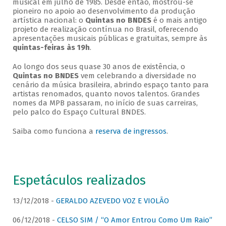
musical em julho de 1985. Desde então, mostrou-se
pioneiro no apoio ao desenvolvimento da produção
artística nacional: o
Quintas no BNDES
é o mais antigo
projeto de realização contínua no Brasil, oferecendo
apresentações musicais públicas e gratuitas, sempre às
quintas-feiras às 19h
.
Ao longo dos seus quase 30 anos de existência, o
Quintas no BNDES
vem celebrando a diversidade no
cenário da música brasileira, abrindo espaço tanto para
artistas renomados, quanto novos talentos. Grandes
nomes da MPB passaram, no início de suas carreiras,
pelo palco do Espaço Cultural BNDES.
Saiba como funciona a
reserva de ingressos
.
Espetáculos realizados
13/12/2018 -
GERALDO AZEVEDO VOZ E VIOLÃO
06/12/2018 -
CELSO SIM / “O Amor Entrou Como Um Raio”