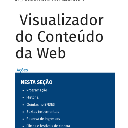
Visualizador
do Conteúdo
da Web
Ações
NESTA SEÇÃO
Programação
História
Quintas no BNDES
Sextas instrumentais
Reserva de ingressos
Filmes e festivais de cinema