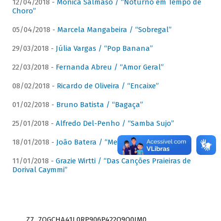
12/04/2018 -
Mônica Salmaso / “Noturno em Tempo de
Choro”
05/04/2018 -
Marcela Mangabeira / “Sobregal”
29/03/2018 -
Júlia Vargas / “Pop Banana”
22/03/2018 -
Fernanda Abreu / “Amor Geral”
08/02/2018 -
Ricardo de Oliveira / “Encaixe”
01/02/2018 -
Bruno Batista / “Bagaça”
25/01/2018 -
Alfredo Del-Penho / “Samba Sujo”
18/01/2018 -
João Batera / “Meu Pandeiro”
11/01/2018 -
Grazie Wirtti / “Das Canções Praieiras de
Dorival Caymmi”
Z7_7QGCHA41L0RP906P422Q9Q0JM0