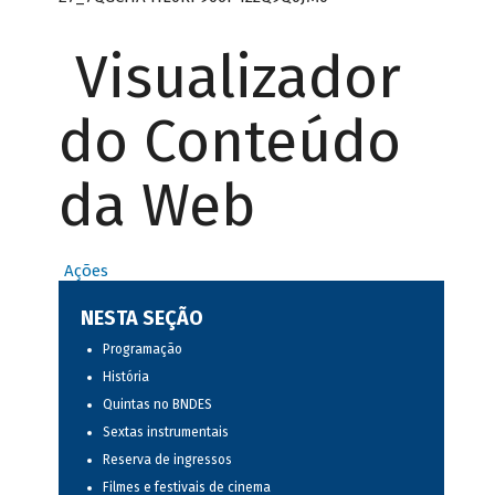
Visualizador
do Conteúdo
da Web
Ações
NESTA SEÇÃO
Programação
História
Quintas no BNDES
Sextas instrumentais
Reserva de ingressos
Filmes e festivais de cinema