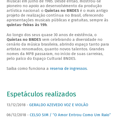
musical em julho de 1985. Desde então, mostrou-se
pioneiro no apoio ao desenvolvimento da produção
artística nacional: o
Quintas no BNDES
é o mais antigo
projeto de realização contínua no Brasil, oferecendo
apresentações musicais públicas e gratuitas, sempre às
quintas-feiras às 19h
.
Ao longo dos seus quase 30 anos de existência, o
Quintas no BNDES
vem celebrando a diversidade no
cenário da música brasileira, abrindo espaço tanto para
artistas renomados, quanto novos talentos. Grandes
nomes da MPB passaram, no início de suas carreiras,
pelo palco do Espaço Cultural BNDES.
Saiba como funciona a
reserva de ingressos
.
Espetáculos realizados
13/12/2018 -
GERALDO AZEVEDO VOZ E VIOLÃO
06/12/2018 -
CELSO SIM / “O Amor Entrou Como Um Raio”