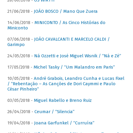
28/06/2018 -
OS WIRTTI
21/06/2018 -
JOÃO BOSCO / Mano Que Zuera
14/06/2018 -
MINICONTO / As Cinco Histórias do
Miniconto
07/06/2018 -
JOÃO CAVALCANTI E MARCELO CALDI /
Garimpo
24/05/2018 -
Ná Ozzetti e José Miguel Wisnik / “Ná e Zé”
17/05/2018 -
Michel Tasky / “Um Malandro em Paris”
10/05/2018 -
André Grabois, Leandro Cunha e Lucas Fixel
/ “Rebentação – As Canções de Dori Caymmi e Paulo
César Pinheiro”
03/05/2018 -
Miguel Rabello e Breno Ruiz
26/04/2018 -
Ceumar / “Silencia”
19/04/2018 -
Joana Garfunkel / “Curruíra”