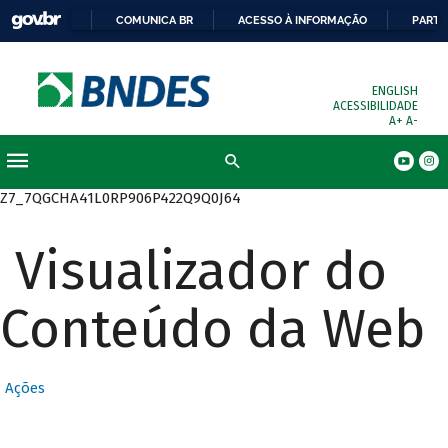
COMUNICA BR
ACESSO À INFORMAÇÃO
PARTI
ENGLISH
ACESSIBILIDADE
A+
A-
Busca
Z7_7QGCHA41L0RP906P422Q9Q0J64
Visualizador do
Conteúdo da Web
Ações