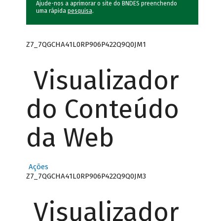
Ajude-nos a aprimorar o site do BNDES preenchendo
uma rápida
pesquisa
.
Z7_7QGCHA41L0RP906P422Q9Q0JM1
Visualizador
do Conteúdo
da Web
Ações
Z7_7QGCHA41L0RP906P422Q9Q0JM3
Visualizador