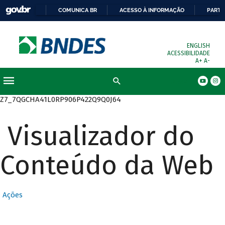
COMUNICA BR
ACESSO À INFORMAÇÃO
PARTI
ENGLISH
ACESSIBILIDADE
A+
A-
Busca
Z7_7QGCHA41L0RP906P422Q9Q0J64
Visualizador do
Conteúdo da Web
Ações