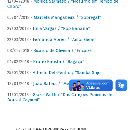
12/04/2018 -
Mônica Salmaso / “Noturno em Tempo de
Choro”
05/04/2018 -
Marcela Mangabeira / “Sobregal”
29/03/2018 -
Júlia Vargas / “Pop Banana”
22/03/2018 -
Fernanda Abreu / “Amor Geral”
08/02/2018 -
Ricardo de Oliveira / “Encaixe”
01/02/2018 -
Bruno Batista / “Bagaça”
25/01/2018 -
Alfredo Del-Penho / “Samba Sujo”
18/01/2018 -
João Batera / “Meu Pandeiro”
11/01/2018 -
Grazie Wirtti / “Das Canções Praieiras de
Dorival Caymmi”
Z7_7QGCHA41L0RP906P422Q9Q0JM0