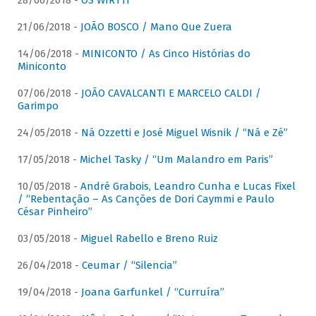
28/06/2018 -
OS WIRTTI
21/06/2018 -
JOÃO BOSCO / Mano Que Zuera
14/06/2018 -
MINICONTO / As Cinco Histórias do
Miniconto
07/06/2018 -
JOÃO CAVALCANTI E MARCELO CALDI /
Garimpo
24/05/2018 -
Ná Ozzetti e José Miguel Wisnik / “Ná e Zé”
17/05/2018 -
Michel Tasky / “Um Malandro em Paris”
10/05/2018 -
André Grabois, Leandro Cunha e Lucas Fixel
/ “Rebentação – As Canções de Dori Caymmi e Paulo
César Pinheiro”
03/05/2018 -
Miguel Rabello e Breno Ruiz
26/04/2018 -
Ceumar / “Silencia”
19/04/2018 -
Joana Garfunkel / “Curruíra”