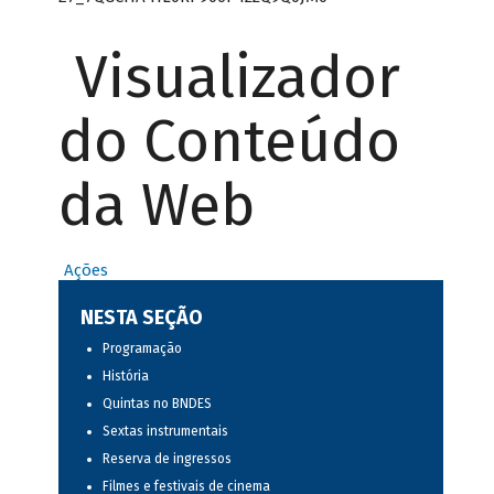
Visualizador
do Conteúdo
da Web
Ações
NESTA SEÇÃO
Programação
História
Quintas no BNDES
Sextas instrumentais
Reserva de ingressos
Filmes e festivais de cinema