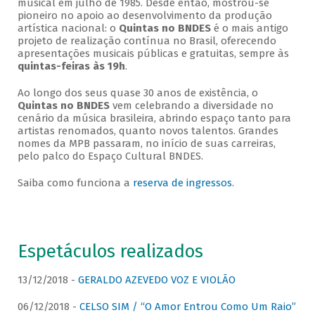
musical em julho de 1985. Desde então, mostrou-se
pioneiro no apoio ao desenvolvimento da produção
artística nacional: o
Quintas no BNDES
é o mais antigo
projeto de realização contínua no Brasil, oferecendo
apresentações musicais públicas e gratuitas, sempre às
quintas-feiras às 19h
.
Ao longo dos seus quase 30 anos de existência, o
Quintas no BNDES
vem celebrando a diversidade no
cenário da música brasileira, abrindo espaço tanto para
artistas renomados, quanto novos talentos. Grandes
nomes da MPB passaram, no início de suas carreiras,
pelo palco do Espaço Cultural BNDES.
Saiba como funciona a
reserva de ingressos
.
Espetáculos realizados
13/12/2018 -
GERALDO AZEVEDO VOZ E VIOLÃO
06/12/2018 -
CELSO SIM / “O Amor Entrou Como Um Raio”