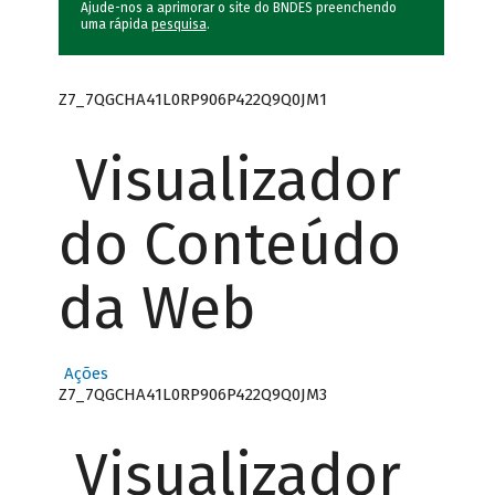
Ajude-nos a aprimorar o site do BNDES preenchendo
uma rápida
pesquisa
.
Z7_7QGCHA41L0RP906P422Q9Q0JM1
Visualizador
do Conteúdo
da Web
Ações
Z7_7QGCHA41L0RP906P422Q9Q0JM3
Visualizador