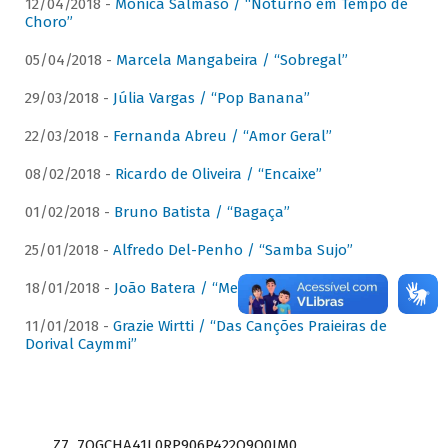
12/04/2018 -
Mônica Salmaso / “Noturno em Tempo de
Choro”
05/04/2018 -
Marcela Mangabeira / “Sobregal”
29/03/2018 -
Júlia Vargas / “Pop Banana”
22/03/2018 -
Fernanda Abreu / “Amor Geral”
08/02/2018 -
Ricardo de Oliveira / “Encaixe”
01/02/2018 -
Bruno Batista / “Bagaça”
25/01/2018 -
Alfredo Del-Penho / “Samba Sujo”
18/01/2018 -
João Batera / “Meu Pandeiro”
11/01/2018 -
Grazie Wirtti / “Das Canções Praieiras de
Dorival Caymmi”
Z7_7QGCHA41L0RP906P422Q9Q0JM0