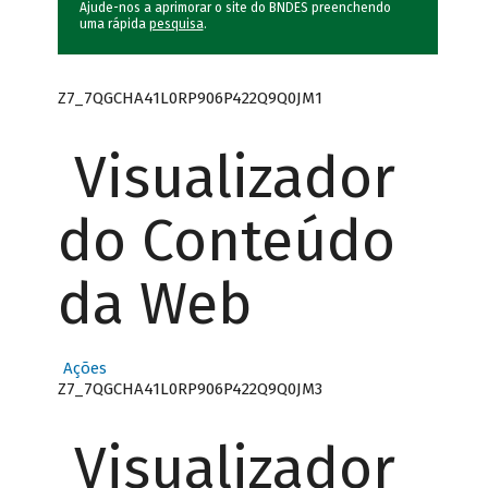
Ajude-nos a aprimorar o site do BNDES preenchendo
uma rápida
pesquisa
.
Z7_7QGCHA41L0RP906P422Q9Q0JM1
Visualizador
do Conteúdo
da Web
Ações
Z7_7QGCHA41L0RP906P422Q9Q0JM3
Visualizador