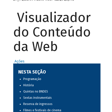
Visualizador
do Conteúdo
da Web
Ações
NESTA SEÇÃO
Programação
História
Quintas no BNDES
Sextas instrumentais
Reserva de ingressos
Filmes e festivais de cinema