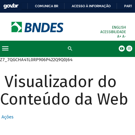
COMUNICA BR
ACESSO À INFORMAÇÃO
PARTI
ENGLISH
ACESSIBILIDADE
A+
A-
Busca
Z7_7QGCHA41L0RP906P422Q9Q0J64
Visualizador do
Conteúdo da Web
Ações