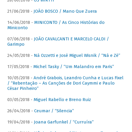
28/06/2018 -
OS WIRTTI
21/06/2018 -
JOÃO BOSCO / Mano Que Zuera
14/06/2018 -
MINICONTO / As Cinco Histórias do
Miniconto
07/06/2018 -
JOÃO CAVALCANTI E MARCELO CALDI /
Garimpo
24/05/2018 -
Ná Ozzetti e José Miguel Wisnik / “Ná e Zé”
17/05/2018 -
Michel Tasky / “Um Malandro em Paris”
10/05/2018 -
André Grabois, Leandro Cunha e Lucas Fixel
/ “Rebentação – As Canções de Dori Caymmi e Paulo
César Pinheiro”
03/05/2018 -
Miguel Rabello e Breno Ruiz
26/04/2018 -
Ceumar / “Silencia”
19/04/2018 -
Joana Garfunkel / “Curruíra”