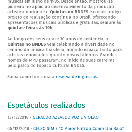
musical em julho de 1985. Desde então, mostrou-se
pioneiro no apoio ao desenvolvimento da produção
artística nacional: o
Quintas no BNDES
é o mais antigo
projeto de realização contínua no Brasil, oferecendo
apresentações musicais públicas e gratuitas, sempre às
quintas-feiras às 19h
.
Ao longo dos seus quase 30 anos de existência, o
Quintas no BNDES
vem celebrando a diversidade no
cenário da música brasileira, abrindo espaço tanto para
artistas renomados, quanto novos talentos. Grandes
nomes da MPB passaram, no início de suas carreiras,
pelo palco do Espaço Cultural BNDES.
Saiba como funciona a
reserva de ingressos
.
Espetáculos realizados
13/12/2018 -
GERALDO AZEVEDO VOZ E VIOLÃO
06/12/2018 -
CELSO SIM / “O Amor Entrou Como Um Raio”