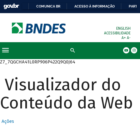
COMUNICA BR
ACESSO À INFORMAÇÃO
PARTI
ENGLISH
ACESSIBILIDADE
A+
A-
Busca
Z7_7QGCHA41L0RP906P422Q9Q0J64
Visualizador do
Conteúdo da Web
Ações