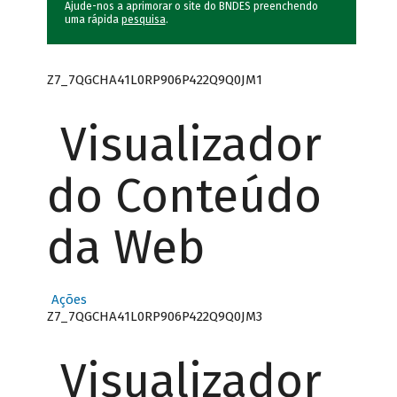
Ajude-nos a aprimorar o site do BNDES preenchendo
uma rápida
pesquisa
.
Z7_7QGCHA41L0RP906P422Q9Q0JM1
Visualizador
do Conteúdo
da Web
Ações
Z7_7QGCHA41L0RP906P422Q9Q0JM3
Visualizador