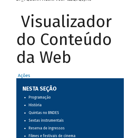
Visualizador
do Conteúdo
da Web
Ações
NESTA SEÇÃO
Programação
História
Quintas no BNDES
Sextas instrumentais
Reserva de ingressos
Filmes e festivais de cinema