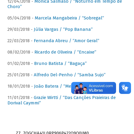
12/04/2018 -
Mônica Salmaso / “Noturno em Tempo de
Choro”
05/04/2018 -
Marcela Mangabeira / “Sobregal”
29/03/2018 -
Júlia Vargas / “Pop Banana”
22/03/2018 -
Fernanda Abreu / “Amor Geral”
08/02/2018 -
Ricardo de Oliveira / “Encaixe”
01/02/2018 -
Bruno Batista / “Bagaça”
25/01/2018 -
Alfredo Del-Penho / “Samba Sujo”
18/01/2018 -
João Batera / “Meu Pandeiro”
11/01/2018 -
Grazie Wirtti / “Das Canções Praieiras de
Dorival Caymmi”
Z7_7QGCHA41L0RP906P422Q9Q0JM0