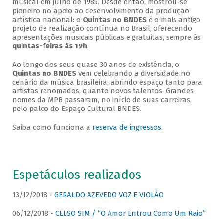
musical em julho de 1985. Desde então, mostrou-se
pioneiro no apoio ao desenvolvimento da produção
artística nacional: o
Quintas no BNDES
é o mais antigo
projeto de realização contínua no Brasil, oferecendo
apresentações musicais públicas e gratuitas, sempre às
quintas-feiras às 19h
.
Ao longo dos seus quase 30 anos de existência, o
Quintas no BNDES
vem celebrando a diversidade no
cenário da música brasileira, abrindo espaço tanto para
artistas renomados, quanto novos talentos. Grandes
nomes da MPB passaram, no início de suas carreiras,
pelo palco do Espaço Cultural BNDES.
Saiba como funciona a
reserva de ingressos
.
Espetáculos realizados
13/12/2018 -
GERALDO AZEVEDO VOZ E VIOLÃO
06/12/2018 -
CELSO SIM / “O Amor Entrou Como Um Raio”