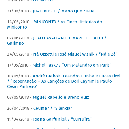
28/06/2018 -
OS WIRTTI
21/06/2018 -
JOÃO BOSCO / Mano Que Zuera
14/06/2018 -
MINICONTO / As Cinco Histórias do
Miniconto
07/06/2018 -
JOÃO CAVALCANTI E MARCELO CALDI /
Garimpo
24/05/2018 -
Ná Ozzetti e José Miguel Wisnik / “Ná e Zé”
17/05/2018 -
Michel Tasky / “Um Malandro em Paris”
10/05/2018 -
André Grabois, Leandro Cunha e Lucas Fixel
/ “Rebentação – As Canções de Dori Caymmi e Paulo
César Pinheiro”
03/05/2018 -
Miguel Rabello e Breno Ruiz
26/04/2018 -
Ceumar / “Silencia”
19/04/2018 -
Joana Garfunkel / “Curruíra”