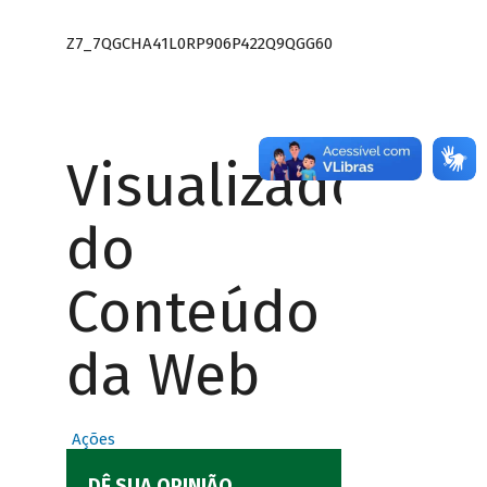
Z7_7QGCHA41L0RP906P422Q9QGG60
Visualizador
do
Conteúdo
da Web
Ações
DÊ SUA OPINIÃO