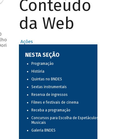
Conteúdo
da Web
0
lho
Ações
ori
NESTA SEÇÃO
Programação
História
Quintas no BNDES
Sextas instrumentais
Reserva de ingressos
Filmes e festivais de cinema
Receba a programação
Concursos para Escolha de Espetáculos
Musicais
Galeria BNDES