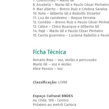
7. Comunhão – Mario Gil
8. Anabela – Mario Gil e Paulo César Pinheiro
9. Mar aberto – Breno Ruiz e Cristina Saraiva
10. Xote – Gilberto Gil e Rodolfo Stroeter
11. Luz de candeeiro – Roque Ferreira
12. Condão – Breno Ruiz e Paulo César Pinhe
13. Cálice – Chico Buarque e Gilberto Gil
14. Pajé – Mario Gil e Paulo César Pinheiro
15. Canto guerreiro – Luciana Rabello e Paul
Ficha Técnica
Renato Braz – voz, violão e percussão
Mario Gil – voz e violão
Alice Passos – voz
Classificação:
LIVRE
Espaço Cultural BNDES
Av, Chile, 100 - Centro
Próximo ao metrô Carioca