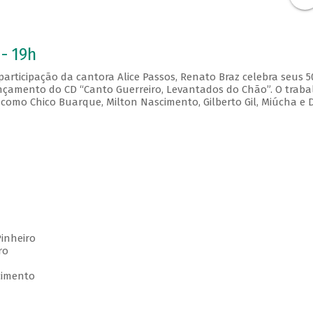
- 19h
articipação da cantora Alice Passos, Renato Braz celebra seus 5
çamento do CD “Canto Guerreiro, Levantados do Chão”. O traba
como Chico Buarque, Milton Nascimento, Gilberto Gil, Miúcha e D
Pinheiro
ro
cimento