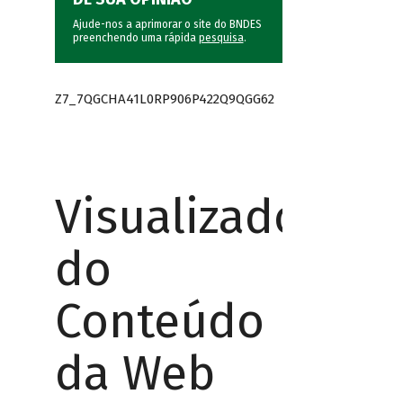
Ajude-nos a aprimorar o site do BNDES
preenchendo uma rápida
pesquisa
.
Z7_7QGCHA41L0RP906P422Q9QGG62
Visualizador
do
Conteúdo
da Web