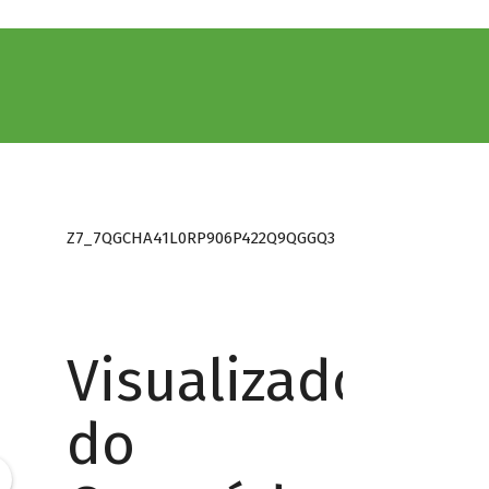
Z7_7QGCHA41L0RP906P422Q9QGGQ3
Visualizador
do