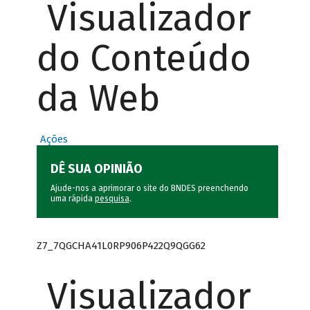
Visualizador
do Conteúdo
da Web
Ações
DÊ SUA OPINIÃO
Ajude-nos a aprimorar o site do BNDES preenchendo
uma rápida
pesquisa
.
Z7_7QGCHA41L0RP906P422Q9QGG62
Visualizador