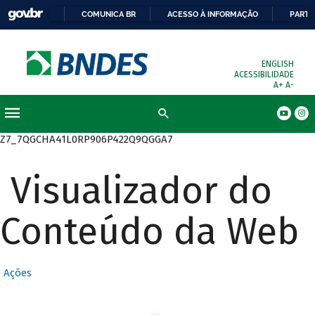
COMUNICA BR
ACESSO À INFORMAÇÃO
PARTI
ENGLISH
ACESSIBILIDADE
A+
A-
Busca
Z7_7QGCHA41L0RP906P422Q9QGGA7
Visualizador do
Conteúdo da Web
Ações