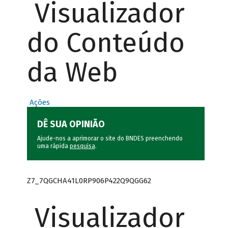
Visualizador
do Conteúdo
da Web
Ações
DÊ SUA OPINIÃO
Ajude-nos a aprimorar o site do BNDES preenchendo
uma rápida
pesquisa
.
Z7_7QGCHA41L0RP906P422Q9QGG62
Visualizador