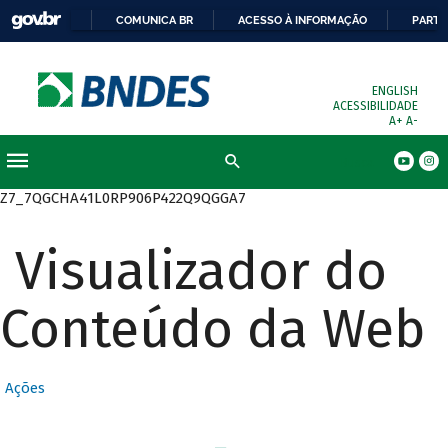
COMUNICA BR
ACESSO À INFORMAÇÃO
PARTI
ENGLISH
ACESSIBILIDADE
A+
A-
Busca
Z7_7QGCHA41L0RP906P422Q9QGGA7
Visualizador do
Conteúdo da Web
Ações