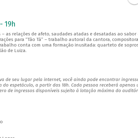
- 19h
 – as relações de afeto, saudades atadas e desatadas ao sabor
rações para “Tão Tá” – trabalho autoral da cantora, compositora
 trabalho conta com uma formação inusitada: quarteto de sopros
lão de Luiza.
a de seu lugar pela internet, você ainda pode encontrar ingress
a do espetáculo, a partir das 18h. Cada pessoa receberá apenas
o de ingressos disponíveis sujeito à lotação máxima do auditór
ro