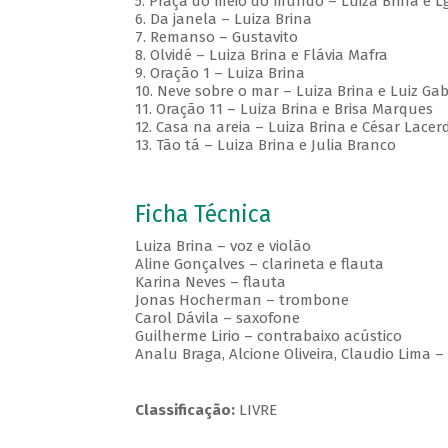
5. Praça do meio do mundo – Luiza Brina e L
6. Da janela – Luiza Brina
7. Remanso – Gustavito
8. Olvidé – Luiza Brina e Flávia Mafra
9. Oração 1 – Luiza Brina
10. Neve sobre o mar – Luiza Brina e Luiz Gab
11. Oração 11 – Luiza Brina e Brisa Marques
12. Casa na areia – Luiza Brina e César Lace
13. Tão tá – Luiza Brina e Julia Branco
Ficha Técnica
Luiza Brina – voz e violão
Aline Gonçalves – clarineta e flauta
Karina Neves – flauta
Jonas Hocherman – trombone
Carol Dávila – saxofone
Guilherme Lirio – contrabaixo acústico
Analu Braga, Alcione Oliveira, Claudio Lima 
Classificação:
LIVRE