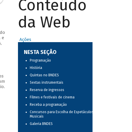
Conteúdo
da Web
 do
 e
Ações
,
NESTA SEÇÃO
Programação
História
Quintas no BNDES
os
 um
Sextas instrumentais
io.
Reserva de ingressos
Filmes e festivais de cinema
Receba a programação
Concursos para Escolha de Espetáculos
Musicais
Galeria BNDES