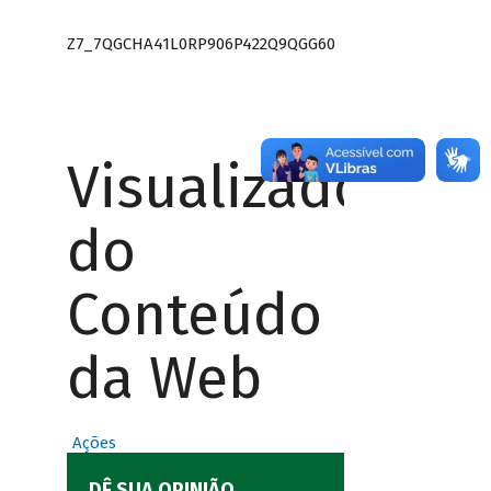
Z7_7QGCHA41L0RP906P422Q9QGG60
Visualizador
do
Conteúdo
da Web
Ações
DÊ SUA OPINIÃO