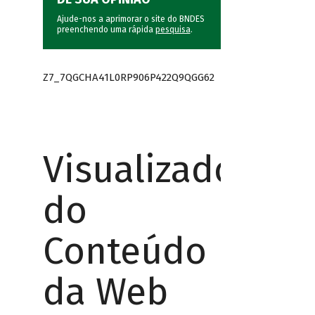
Ajude-nos a aprimorar o site do BNDES
preenchendo uma rápida
pesquisa
.
Z7_7QGCHA41L0RP906P422Q9QGG62
Visualizador
do
Conteúdo
da Web