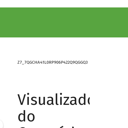
Z7_7QGCHA41L0RP906P422Q9QGGQ3
Visualizador
do