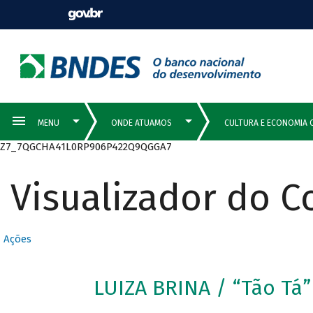
Z7_7QGCHA41L0RP906P422Q9QGGA7
Visualizador do 
Ações
LUIZA BRINA / “Tão Tá”