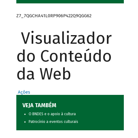
Z7_7QGCHA41L0RP906P422Q9QGG62
Visualizador
do Conteúdo
da Web
Ações
VEJA TAMBÉM
O BNDES e o apoio à cultura
Patrocínio a eventos culturais