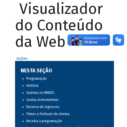
Visualizador
do Conteúdo
da Web
Ações
NESTA SEÇÃO
Programação
História
Quintas no BNDES
Sextas instrumentais
Reserva de ingressos
Filmes e festivais de cinema
Receba a programação