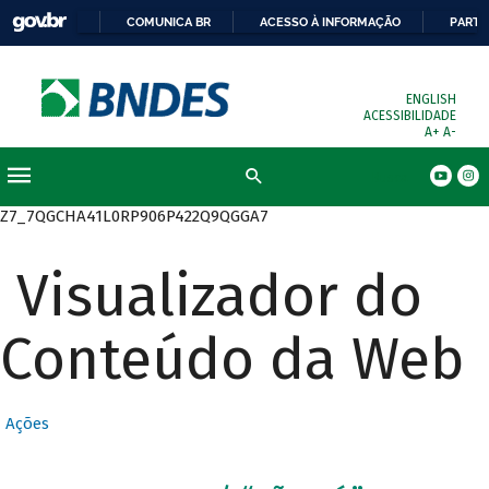
COMUNICA BR
ACESSO À INFORMAÇÃO
PARTI
ENGLISH
ACESSIBILIDADE
A+
A-
Busca
Z7_7QGCHA41L0RP906P422Q9QGGA7
Visualizador do
Conteúdo da Web
Ações