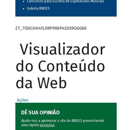
Concursos para Escolha de Espetáculos Musicais
Galeria BNDES
Z7_7QGCHA41L0RP906P422Q9QGG60
Visualizador
do Conteúdo
da Web
Ações
DÊ SUA OPINIÃO
Ajude-nos a aprimorar o site do BNDES preenchendo
uma rápida
pesquisa
.