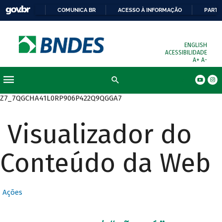
COMUNICA BR
ACESSO À INFORMAÇÃO
PARTI
ENGLISH
ACESSIBILIDADE
A+
A-
Busca
Z7_7QGCHA41L0RP906P422Q9QGGA7
Visualizador do
Conteúdo da Web
Ações