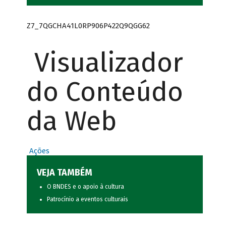
Z7_7QGCHA41L0RP906P422Q9QGG62
Visualizador
do Conteúdo
da Web
Ações
VEJA TAMBÉM
O BNDES e o apoio à cultura
Patrocínio a eventos culturais