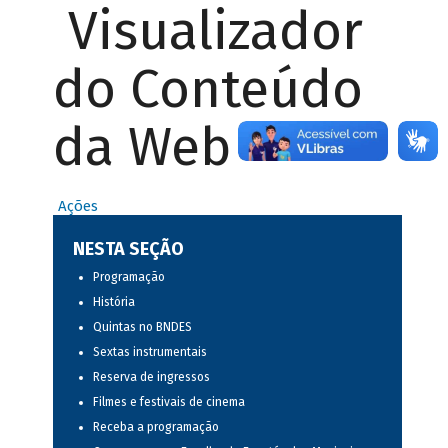
Visualizador
do Conteúdo
da Web
Ações
NESTA SEÇÃO
Programação
História
Quintas no BNDES
Sextas instrumentais
Reserva de ingressos
Filmes e festivais de cinema
Receba a programação