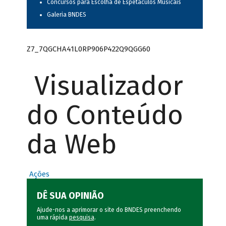
Concursos para Escolha de Espetáculos Musicais
Galeria BNDES
Z7_7QGCHA41L0RP906P422Q9QGG60
Visualizador
do Conteúdo
da Web
Ações
DÊ SUA OPINIÃO
Ajude-nos a aprimorar o site do BNDES preenchendo
uma rápida
pesquisa
.