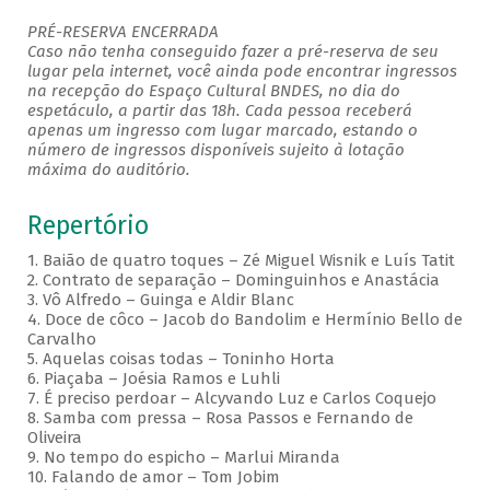
PRÉ-RESERVA ENCERRADA
Caso não tenha conseguido fazer a pré-reserva de seu
lugar pela internet, você ainda pode encontrar ingressos
na recepção do Espaço Cultural BNDES, no dia do
espetáculo, a partir das 18h. Cada pessoa receberá
apenas um ingresso com lugar marcado, estando o
número de ingressos disponíveis sujeito à lotação
máxima do auditório.
Repertório
1. Baião de quatro toques – Zé Miguel Wisnik e Luís Tatit
2. Contrato de separação – Dominguinhos e Anastácia
3. Vô Alfredo – Guinga e Aldir Blanc
4. Doce de côco – Jacob do Bandolim e Hermínio Bello de
Carvalho
5. Aquelas coisas todas – Toninho Horta
6. Piaçaba – Joésia Ramos e Luhli
7. É preciso perdoar – Alcyvando Luz e Carlos Coquejo
8. Samba com pressa – Rosa Passos e Fernando de
Oliveira
9. No tempo do espicho – Marlui Miranda
10. Falando de amor – Tom Jobim