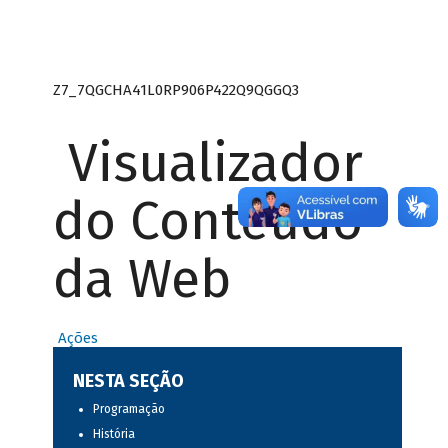
Z7_7QGCHA41L0RP906P422Q9QGGQ3
Visualizador
do Conteúdo
da Web
Ações
NESTA SEÇÃO
Programação
História