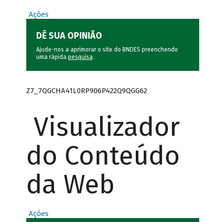
Ações
DÊ SUA OPINIÃO
Ajude-nos a aprimorar o site do BNDES preenchendo
uma rápida
pesquisa
.
Z7_7QGCHA41L0RP906P422Q9QGG62
Visualizador
do Conteúdo
da Web
Ações