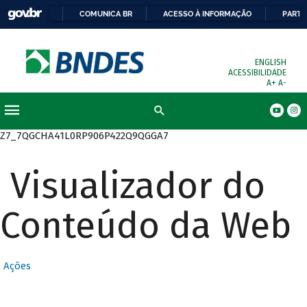
COMUNICA BR
ACESSO À INFORMAÇÃO
PARTI
ENGLISH
ACESSIBILIDADE
A+
A-
Busca
Z7_7QGCHA41L0RP906P422Q9QGGA7
Visualizador do
Conteúdo da Web
Ações