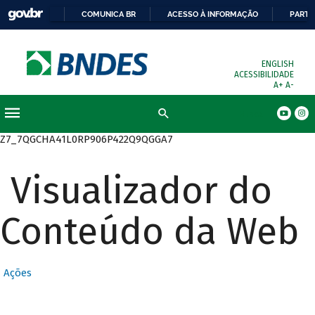
COMUNICA BR
ACESSO À INFORMAÇÃO
PARTI
ENGLISH
ACESSIBILIDADE
A+
A-
Busca
Z7_7QGCHA41L0RP906P422Q9QGGA7
Visualizador do
Conteúdo da Web
Ações