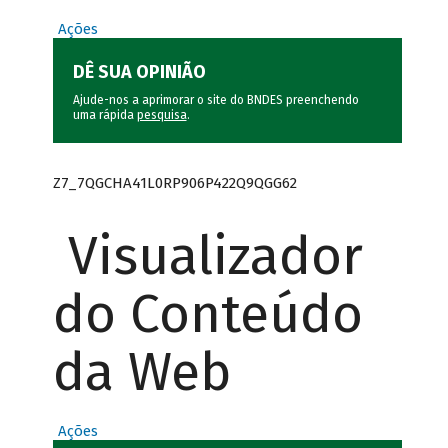
Ações
DÊ SUA OPINIÃO
Ajude-nos a aprimorar o site do BNDES preenchendo
uma rápida
pesquisa
.
Z7_7QGCHA41L0RP906P422Q9QGG62
Visualizador
do Conteúdo
da Web
Ações