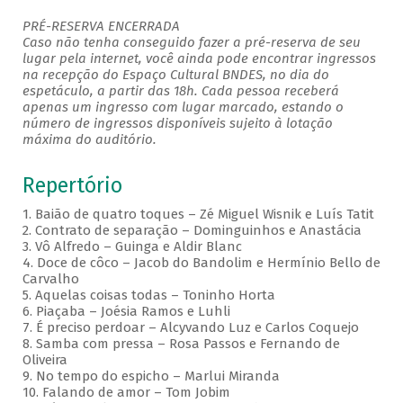
PRÉ-RESERVA ENCERRADA
Caso não tenha conseguido fazer a pré-reserva de seu
lugar pela internet, você ainda pode encontrar ingressos
na recepção do Espaço Cultural BNDES, no dia do
espetáculo, a partir das 18h. Cada pessoa receberá
apenas um ingresso com lugar marcado, estando o
número de ingressos disponíveis sujeito à lotação
máxima do auditório.
Repertório
1. Baião de quatro toques – Zé Miguel Wisnik e Luís Tatit
2. Contrato de separação – Dominguinhos e Anastácia
3. Vô Alfredo – Guinga e Aldir Blanc
4. Doce de côco – Jacob do Bandolim e Hermínio Bello de
Carvalho
5. Aquelas coisas todas – Toninho Horta
6. Piaçaba – Joésia Ramos e Luhli
7. É preciso perdoar – Alcyvando Luz e Carlos Coquejo
8. Samba com pressa – Rosa Passos e Fernando de
Oliveira
9. No tempo do espicho – Marlui Miranda
10. Falando de amor – Tom Jobim