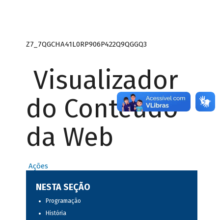
Z7_7QGCHA41L0RP906P422Q9QGGQ3
Visualizador
do Conteúdo
da Web
Ações
NESTA SEÇÃO
Programação
História