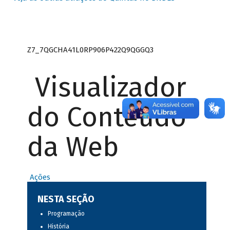
Z7_7QGCHA41L0RP906P422Q9QGGQ3
Visualizador
do Conteúdo
da Web
Ações
NESTA SEÇÃO
Programação
História