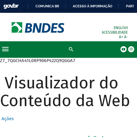
COMUNICA BR
ACESSO À INFORMAÇÃO
PARTI
ENGLISH
ACESSIBILIDADE
A+
A-
Busca
Z7_7QGCHA41L0RP906P422Q9QGGA7
Visualizador do
Conteúdo da Web
Ações