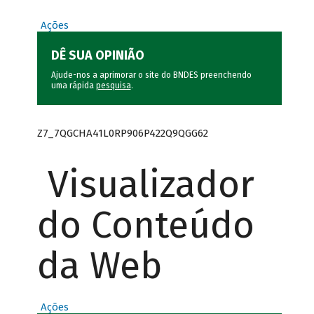
Ações
DÊ SUA OPINIÃO
Ajude-nos a aprimorar o site do BNDES preenchendo
uma rápida
pesquisa
.
Z7_7QGCHA41L0RP906P422Q9QGG62
Visualizador
do Conteúdo
da Web
Ações