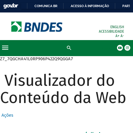
COMUNICA BR
ACESSO À INFORMAÇÃO
PARTI
ENGLISH
ACESSIBILIDADE
A+
A-
Busca
Z7_7QGCHA41L0RP906P422Q9QGGA7
Visualizador do
Conteúdo da Web
Ações