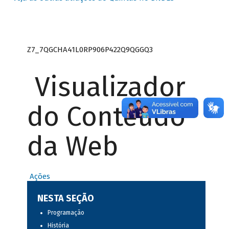
Z7_7QGCHA41L0RP906P422Q9QGGQ3
Visualizador
do Conteúdo
da Web
Ações
NESTA SEÇÃO
Programação
História