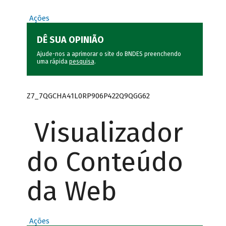
Ações
DÊ SUA OPINIÃO
Ajude-nos a aprimorar o site do BNDES preenchendo
uma rápida
pesquisa
.
Z7_7QGCHA41L0RP906P422Q9QGG62
Visualizador
do Conteúdo
da Web
Ações