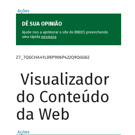
Ações
DÊ SUA OPINIÃO
Ajude-nos a aprimorar o site do BNDES preenchendo
uma rápida
pesquisa
.
Z7_7QGCHA41L0RP906P422Q9QGG62
Visualizador
do Conteúdo
da Web
Ações