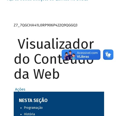
Z7_7QGCHA41L0RP906P422Q9QGGQ3
Visualizador
do Conteúdo
da Web
Ações
NESTA SEÇÃO
Programação
História