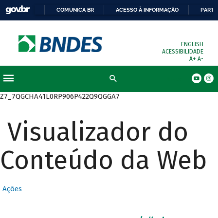
COMUNICA BR
ACESSO À INFORMAÇÃO
PARTI
ENGLISH
ACESSIBILIDADE
A+
A-
Busca
Z7_7QGCHA41L0RP906P422Q9QGGA7
Visualizador do
Conteúdo da Web
Ações