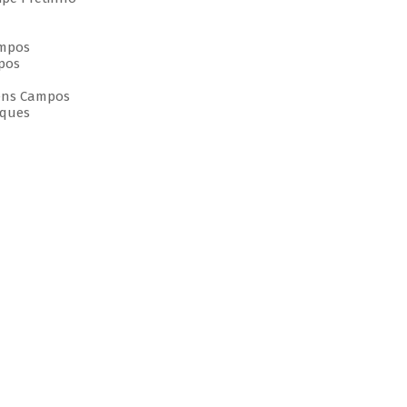
ampos
pos
bens Campos
rques