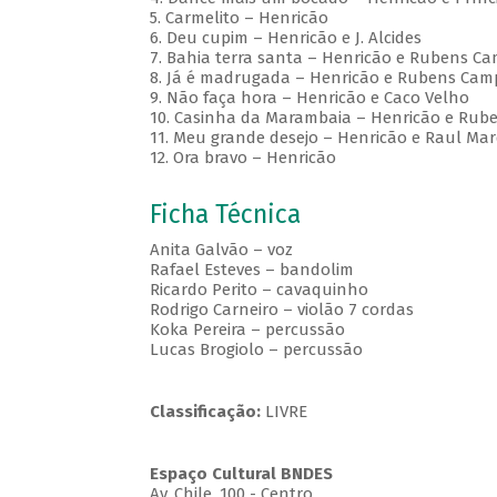
5. Carmelito – Henricão
6. Deu cupim – Henricão e J. Alcides
7. Bahia terra santa – Henricão e Rubens C
8. Já é madrugada – Henricão e Rubens Cam
9. Não faça hora – Henricão e Caco Velho
10. Casinha da Marambaia – Henricão e Ru
11. Meu grande desejo – Henricão e Raul Ma
12. Ora bravo – Henricão
Ficha Técnica
Anita Galvão – voz
Rafael Esteves – bandolim
Ricardo Perito – cavaquinho
Rodrigo Carneiro – violão 7 cordas
Koka Pereira – percussão
Lucas Brogiolo – percussão
Classificação:
LIVRE
Espaço Cultural BNDES
Av, Chile, 100 - Centro