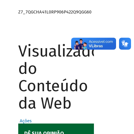
Z7_7QGCHA41L0RP906P422Q9QGG60
Visualizador
do
Conteúdo
da Web
Ações
DÊ SUA OPINIÃO