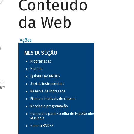
Conteúdo
da Web
Ações
s
NESTA SEÇÃO
Programação
História
Quintas no BNDES
os
Sextas instrumentais
 um
Reserva de ingressos
Filmes e festivais de cinema
Receba a programação
Concursos para Escolha de Espetáculos
Musicais
Galeria BNDES