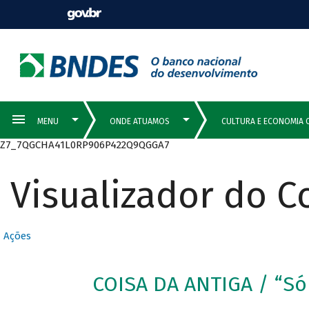
Z7_7QGCHA41L0RP906P422Q9QGGA7
Visualizador do 
Ações
COISA DA ANTIGA / “S