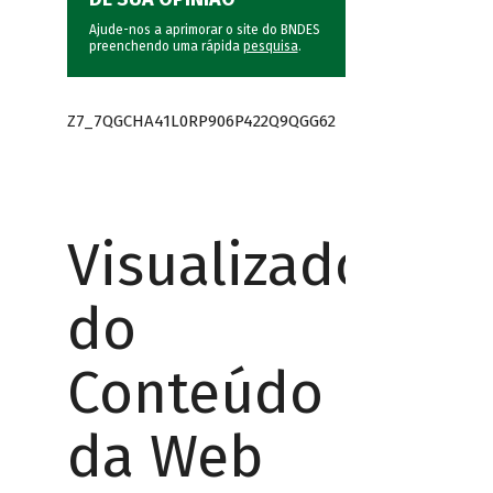
Ajude-nos a aprimorar o site do BNDES
preenchendo uma rápida
pesquisa
.
Z7_7QGCHA41L0RP906P422Q9QGG62
Visualizador
do
Conteúdo
da Web