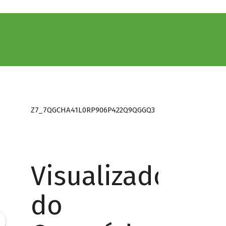
Z7_7QGCHA41L0RP906P422Q9QGGQ3
Visualizador
do