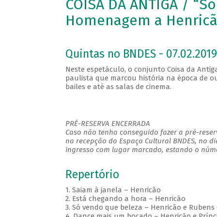
COISA DA ANTIGA / “Só
Homenagem a Henricã
Quintas no BNDES - 07.02.2019
Neste espetáculo, o conjunto Coisa da Antig
paulista que marcou história na época de our
bailes e até as salas de cinema.
PRÉ-RESERVA ENCERRADA
Caso não tenha conseguido fazer a pré-reserv
na recepção do Espaço Cultural BNDES, no di
ingresso com lugar marcado, estando o númer
Repertório
1. Saiam à janela – Henricão
2. Está chegando a hora – Henricão
3. Só vendo que beleza – Henricão e Ruben
4. Dance mais um bocado – Henricão e Prínc