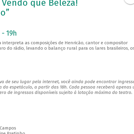
 Vendo que Beleza!
o”
 - 19h
a interpreta as composições de Henricão, cantor e compositor
o do rádio, levando o balanço rural para os lares brasileiros, o
a de seu lugar pela internet, você ainda pode encontrar ingress
a do espetáculo, a partir das 18h. Cada pessoa receberá apenas
o de ingressos disponíveis sujeito à lotação máxima do teatro.
s Campos
ipe Pretinho